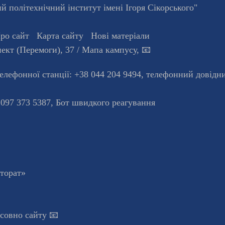
 політехнічний інститут імені Ігоря Сікорського"
ро сайт
Карта сайту
Нові матеріали
ект (Перемоги), 37
/ Мапа кампусу
,
📧
телефонної станцiї:
+38 044 204 9494
,
телефонний довідн
 097 373 5387,
Бот швидкого реагування
кторат»
осовно сайту 📧