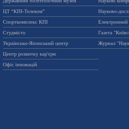
Державний політехнічний музей
Наукові конф
ЦТ “КПІ-Телеком”
Науково-досл
Спорткомплекс КПІ
Електронний 
Студмісто
Газета "Київс
Українсько-Японський центр
Журнал "Наук
Центр розвитку кар'єри
Офіс інновацій