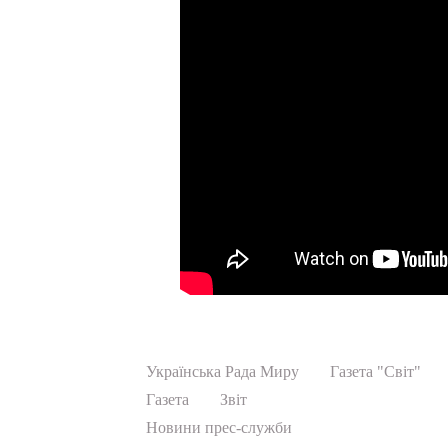
Українська Рада Миру
Газета "Світ"
Газета
Звіт
Новини прес-служби