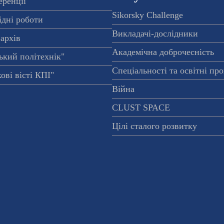
еренції
Sikorsky Challenge
ідні роботи
Викладачі-дослідники
архів
Академічна доброчесність
ький політехнік"
Спеціальності та освітні пр
ові вісті КПІ"
Війна
CLUST SPACE
Цілі сталого розвитку