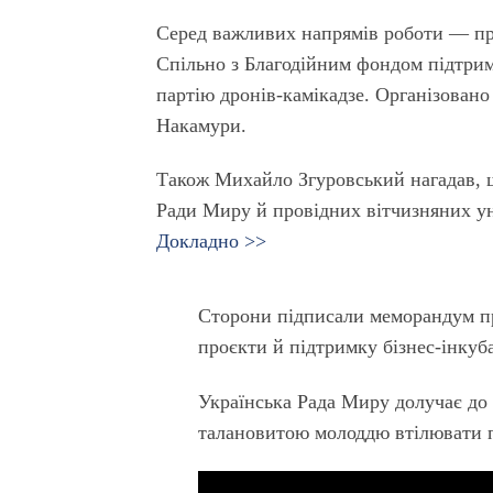
Серед важливих напрямів роботи — про
Спільно з Благодійним фондом підтри
партію дронів-камікадзе. Організовано
Накамури.
Також Михайло Згуровський нагадав, щ
Ради Миру й провідних вітчизняних ун
Докладно >>
Сторони підписали меморандум пр
проєкти й підтримку бізнес-інкуба
Українська Рада Миру долучає до
талановитою молоддю втілювати п