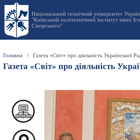
Перейти
до
Національний технічний університет Украї
"Київський політехнічний інститут імені Іг
основного
Сікорського"
вмісту
Головна
Газета «Світ» про діяльність Української Р
Газета «Світ» про діяльність Укра