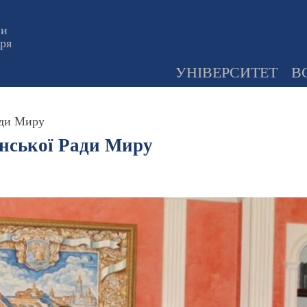
ни
оря
УНІВЕРСИТЕТ
В
ади Миру
їнської Ради Миру