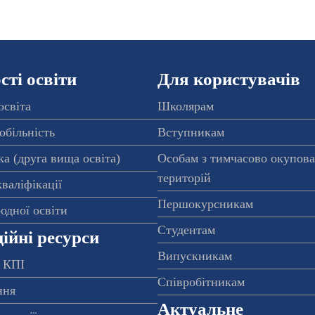
ті освіти
Для користувачів
освіта
Школярам
обільність
Вступникам
а (друга вища освіта)
Особам з тимчасово окупов
територій
валіфікації
Першокурсникам
одної освіти
Студентам
ійні ресурси
Випускникам
 КПІ
Співробітникам
ння
Актуальне