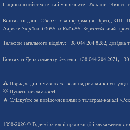
Національний технічний університет України "Київський
Контактні дані
Обов'язкова інформація
Бренд КПІ
П
Адреса:
Україна
,
03056
, м.
Київ
-56,
Берестейський просп
Телефон загального відділу:
+38 044 204 8282
, довiдка 
Контакти Департаменту безпеки: +38 044 204 2071, +38
⚠️
Порядок дій в умовах загрози надзвичайної ситуації
💡
Пункти незламності
🔥 Слідкуйте за повідомленнями в
телеграм-каналі «Ре
1998-2026 © Вдячні за ваші
пропозиції і зауваження ст