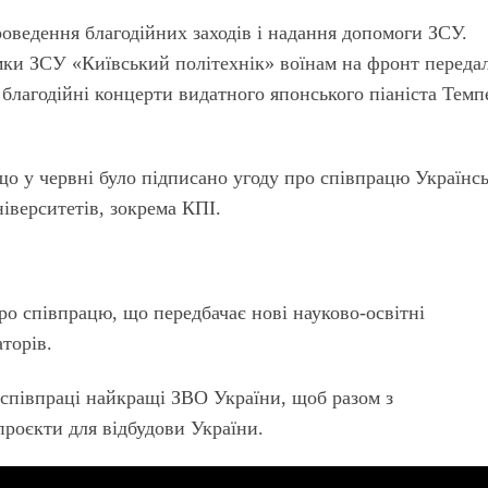
ведення благодійних заходів і надання допомоги ЗСУ.
мки ЗСУ «Київський політехнік» воїнам на фронт переда
 благодійні концерти видатного японського піаніста Темп
о у червні було підписано угоду про співпрацю Українсь
іверситетів, зокрема КПІ.
о співпрацю, що передбачає нові науково-освітні
торів.
 співпраці найкращі ЗВО України, щоб разом з
роєкти для відбудови України.