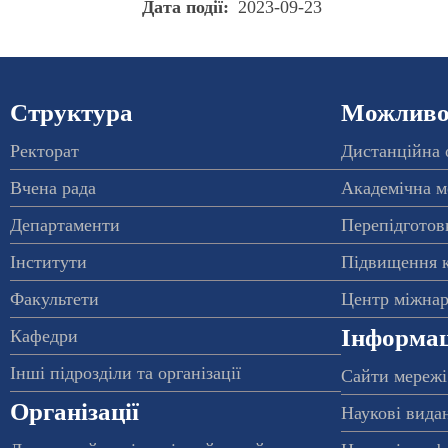
Дата події
2023-09-23
Структура
Можливос
Ректорат
Дистанційна 
Вчена рада
Академічна м
Департаменти
Перепідготовк
Інститути
Підвищення к
Факультети
Центр міжнар
Інформац
Кафедри
Інші підрозділи та організації
Сайти мережі
Організації
Наукові вида