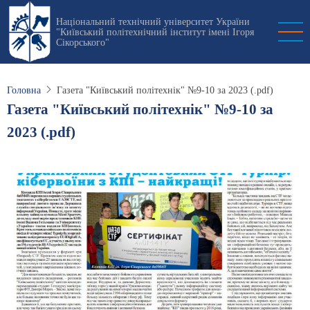
Перейти
Національний технічний університет України
до
"Київський політехнічний інститут імені Ігоря
основного
Сікорського"
вмісту
Головна
Газета "Київський політехнік" №9-10 за 2023 (.pdf)
Газета "Київський політехнік" №9-10 за
2023 (.pdf)