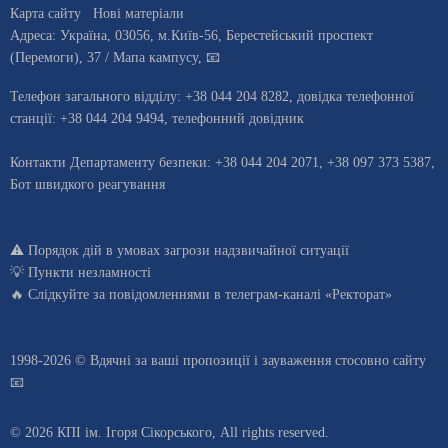
Карта сайту
Нові матеріали
Адреса:
Україна
,
03056
, м.
Київ
-56,
Берестейський проспект
(Перемоги), 37
/ Мапа кампусу
,
📧
Телефон загального відділу:
+38 044 204 8282
, довiдка телефонної
станцiї:
+38 044 204 9494
,
телефонний довідник
Контакти Департаменту безпеки: +38 044 204 2071, +38 097 373 5387,
Бот швидкого реагування
⚠️
Порядок дій в умовах загрози надзвичайної ситуації
💡
Пункти незламності
🔥 Слідкуйте за повідомленнями в
телеграм-каналі «Ректорат»
1998-2026 © Вдячні за ваші
пропозиції і зауваження стосовно сайту
📧
© 2026 КПІ ім. Ігоря Сікорського, All rights reserved.