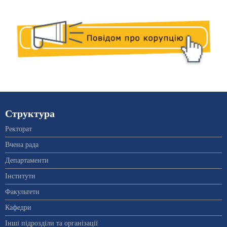
Структура
Ректорат
Вчена рада
Департаменти
Інститути
Факультети
Кафедри
Інші підрозділи та організації