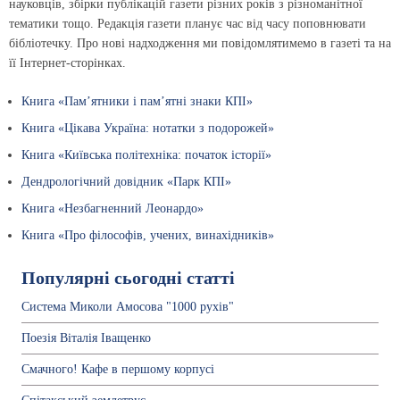
науковців, збірки публікацій газети різних років з різноманітної
тематики тощо. Редакція газети планує час від часу поповнювати
бібліотечку. Про нові надходження ми повідомлятимемо в газеті та на
її Інтернет-сторінках.
Книга «Пам’ятники і пам’ятні знаки КПІ»
Книга «Цікава Україна: нотатки з подорожей»
Книга «Київська політехніка: початок історії»
Дендрологічний довідник «Парк КПІ»
Книга «Незбагненний Леонардо»
Книга «Про філософів, учених, винахідників»
Популярні сьогодні статті
Система Миколи Амосова "1000 рухів"
Поезія Віталія Іващенко
Смачного! Кафе в першому корпусі