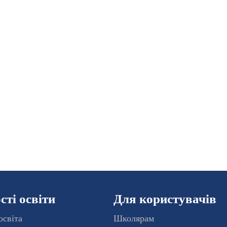
ті освіти
Для користувачів
освіта
Школярам