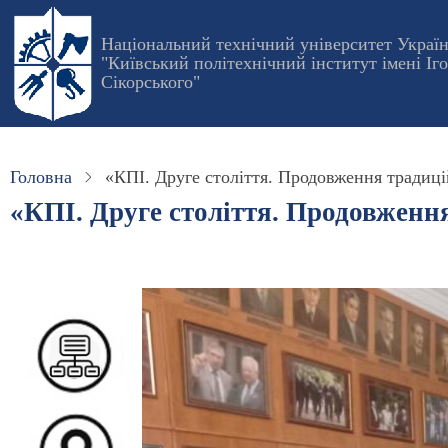
Перейти
до
Національний технічний університет Украї
"Київський політехнічний інститут імені Іг
основного
Сікорського"
вмісту
Головна
«КПІ. Друге століття. Продовження традиц
«КПІ. Друге століття. Продовженн