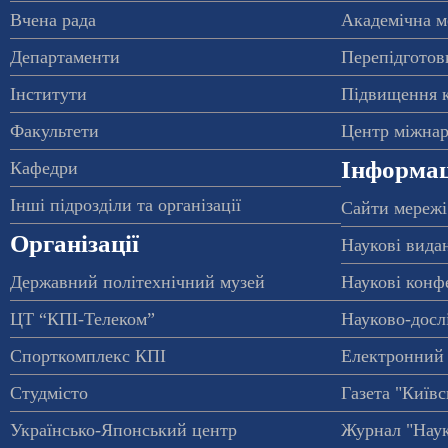
Вчена рада
Академічна м
Департаменти
Перепідготовк
Інститути
Підвищення к
Факультети
Центр міжнар
Інформац
Кафедри
Інші підрозділи та організації
Сайти мережі
Організації
Наукові вида
Державний політехнічний музей
Наукові конф
ЦТ “КПІ-Телеком”
Науково-досл
Спорткомплекс КПІ
Електронний 
Студмісто
Газета "Київс
Українсько-Японський центр
Журнал "Наук