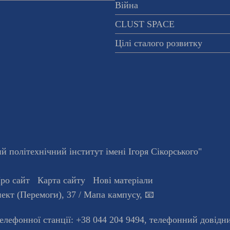
Війна
CLUST SPACE
Цілі сталого розвитку
 політехнічний інститут імені Ігоря Сікорського"
ро сайт
Карта сайту
Нові матеріали
ект (Перемоги), 37
/ Мапа кампусу
,
📧
телефонної станцiї:
+38 044 204 9494
,
телефонний довідн