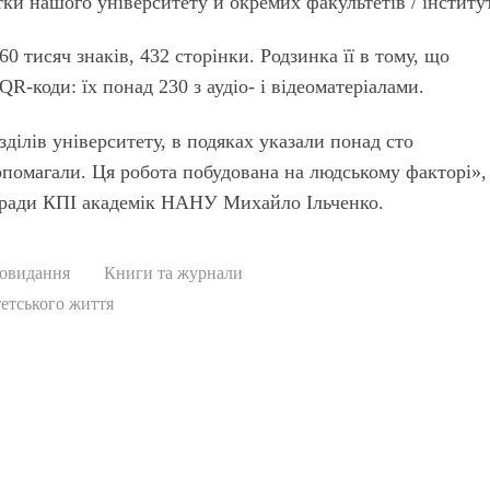
ки нашого університету й окремих факультетів / інститут
60 тисяч знаків, 432 сторінки. Родзинка її в тому, що
R-коди: їх понад 230 з аудіо- і відеоматеріалами.
зділів університету, в подяках указали понад сто
допомагали. Ця робота побудована на людському факторі»
ї ради КПІ академік НАНУ Михайло Ільченко.
овидання
Книги та журнали
етського життя