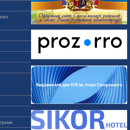
аних
ограми