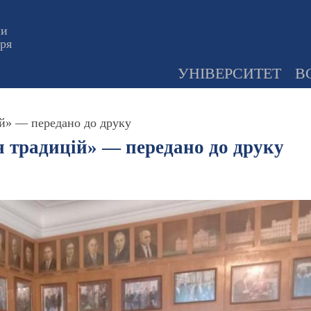
ни
оря
УНІВЕРСИТЕТ
В
ій» — передано до друку
я традицій» — передано до друку