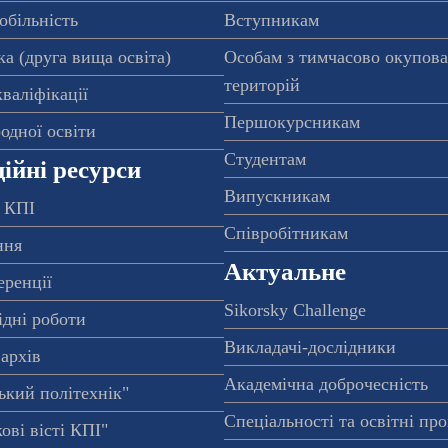
обільність
Вступникам
а (друга вища освіта)
Особам з тимчасово окупов
територій
валіфікації
Першокурсникам
одної освіти
Студентам
ійні ресурси
Випускникам
 КПІ
Співробітникам
ння
Актуальне
еренції
Sikorsky Challenge
ідні роботи
Викладачі-дослідники
архів
Академічна доброчесність
ький політехнік"
Спеціальності та освітні пр
ові вісті КПІ"