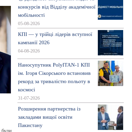
конкурсів від Відділу академічної
мобільності
05-08-2026
КПІ — у трійці лідерів вступної
кампанії 2026
04-08-2026
Наносупутник PolyITAN-1 КПІ
ім. Ігоря Сікорського встановив
рекорд за тривалістю польоту в
космосі
31-07-2026
Розширення партнерства із
закладами вищої освіти
Пакистану
 були