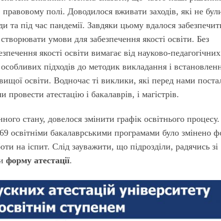
правовому полі. Доводилося вживати заходів, які не бул
ди та під час пандемії. Завдяки цьому вдалося забезпечит
 створювати умови для забезпечення якості освіти. Без
езпечення якості освіти вимагає від науково-педагогічних
 особливих підходів до методик викладання і встановлен
вищої освіти. Водночас ті виклики, які перед нами поста
и провести атестацію і бакалаврів, і магістрів.
ного стану, довелося змінити графік освітнього процесу.
а 69 освітніми бакалаврськими програмами було змінено 
боти на іспит. Слід зауважити, що підрозділи, радячись зі
ли
форму атестації
.