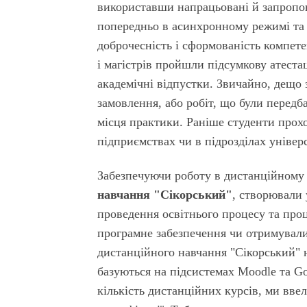
використавши напрацьовані й запропон
попередньо в асинхронному режимі та 
доброчесність і сформованість компете
і магістрів пройшли підсумкову атест
академічні відпустки. Звичайно, дещо 
замовлення, або робіт, що були передб
місця практики. Раніше студенти прох
підприємствах чи в підрозділах універс
Забезпечуючи роботу в дистанційному
навчання "Сікорський"
, створювали
проведення освітнього процесу та проц
програмне забезпечення чи отримувал
дистанційного навчання "Сікорський" на
базуються на підсистемах Moodle та Go
кількість дистанційних курсів, ми вве