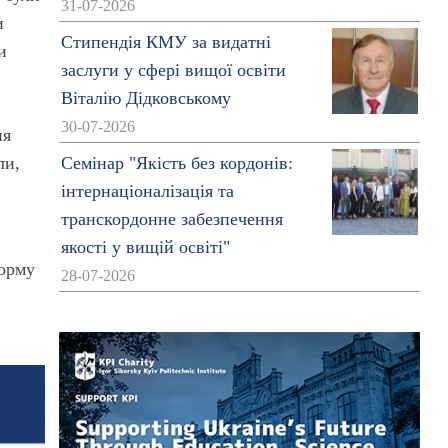
31-07-2026
и
Стипендія КМУ за видатні
и
заслуги у сфері вищої освіти
Віталію Дідковському
30-07-2026
ня
Семінар "Якість без кордонів:
ли,
інтернаціоналізація та
транскордонне забезпечення
якості у вищій освіті"
форму
28-07-2026