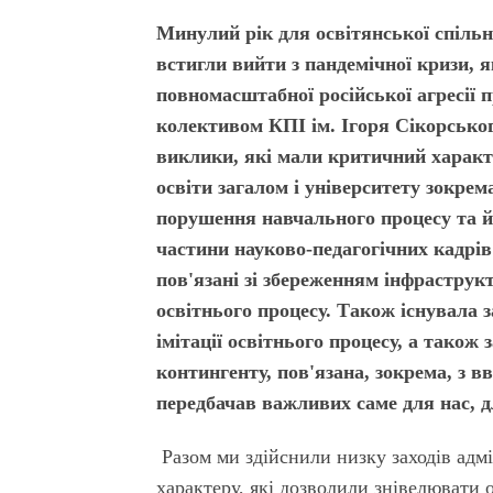
Минулий рік для освітянської спіль
встигли вийти з пандемічної кризи, 
повномасштабної російської агресії 
колективом КПІ ім. Ігоря Сікорськог
виклики, які мали критичний характе
освіти загалом і університету зокрем
порушення навчального процесу та й
частини науково-педагогічних кадрів і
пов'язані зі збереженням інфраструк
освітнього процесу. Також існувала
імітації освітнього процесу, а також
контингенту, пов'язана, зокрема, з 
передбачав важливих саме для нас, для
Разом ми здійснили низку заходів адмі
характеру, які дозволили знівелювати