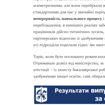
асиметричними, але вони перебували в 
стандартними для нас у звичайні періо
неперервність навчального процесу
і
перебільшення, в нинішніх реаліях заб
працівників дійсно титанічних зусиль,
партнерських відносин зі здобувачами 
усі підрозділи подолали гідно: ми змогл
Торік, коли було оголошено режим воєн
Отримавши дозвіл від міністерства, з
атестації – із захисту бакалаврської ро
здобувачами вищої освіти, самі обира