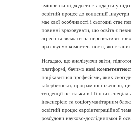
змінювати підходи та стандарти у підго
освітній процес до концепції Індустрії 
має свої особливості і сьогодні стає п
повинні враховувати, що освіта є певн
агресії та зважати на перспективи пов
враховуємо компетентності, які є запит
Нагадаю, що аналізуючи звіти, підгото
платформі, бачимо
нові компетентност
поцікавитися професіями, яких сьогодн
кібербезпеки, програмної інженерії, ц
тенденції не тільки в ІТішних спеціаль
інженерією та соціогуманітарним блок
освітній процес євроінтеграційної тема
розбудови науково-дослідницької й осві