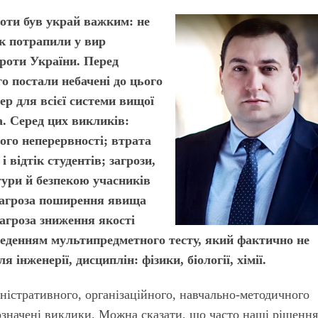
ноти був украй важким: не
як потрапили у вир
проти України. Перед
о постали небачені до цього
р для всієї системи вищої
а. Серед цих викликів:
ого неперервності; втрата
 відтік студентів; загрози,
тури й безпекою учасників
 загроза поширення явища
 загроза зниження якості
введенням мультипредметного тесту, який фактично не
 інженерії, дисциплін: фізики, біології, хімії.
ністративного, організаційного, навчально-методичного
 означені виклики. Можна сказати, що часто наші рішення