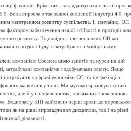
товці фахівців. Крім того, слід адаптувати освітні прогр
5.0. Вона виросла з так званої концепції Індустрії 4.0, пр
евним мегатрендом розвитку суспільства. І, звичайно, ОП
им фактором забезпечення нашої стійкості в протидії воє
оєнного розвитку. Відповідно, при оновленні ОП ми
аними сьогодні і будуть затребувані в майбутньому.
влені компанією Coursera щодо запитів на курси на цій
і,
затребувані компаніями і здобувачами освіти. Якщо
і потребують цифрові економіки ЄС, то це фахівці з
ифрового маркетингу та ін. Ми мусимо враховувати такі
ностях, але й у спеціальностях, пов'язаних з класичною
ом. Водночас у КПІ здійснено перші кроки до впровадже
тики як на рівні впровадження дисциплін, так і на рівні
тянської діяльності.