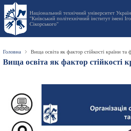
Перейти
до
Національний технічний університет Украї
"Київський політехнічний інститут імені Іг
основного
Сікорського"
вмісту
Головна
Вища освіта як фактор стійкості країни та
Вища освіта як фактор стійкості к