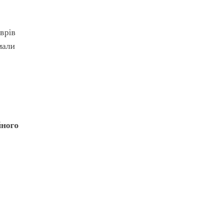
врів
мали
йного