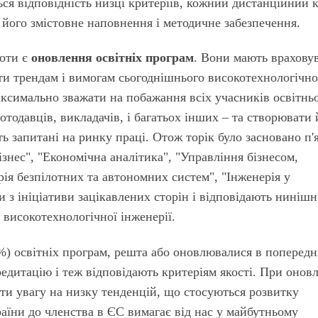
ься відповідність низці критеріїв, кожний дистанційний 
 його змістовне наповнення і методичне забезпечення.
оти є
оновлення освітніх програм
. Вони мають врахову
дати трендам і вимогам сьогоднішнього високотехнологічн
аксимально зважати на побажання всіх учасників освітнь
отодавців, викладачів, і багатьох інших – та створювати 
ь запитані на ринку праці. Отож торік було засновано п'
ізнес", "Економічна аналітика", "Управління бізнесом,
рія безпілотних та автономних систем", "Інженерія у
и з ініціативи зацікавлених сторін і відповідають нинішн
 високотехнологічної інженерії.
%) освітніх програм, решта або оновлювалися в попередн
едитацію і теж відповідають критеріям якості. При онов
ати увагу на низку тенденцій, що стосуються розвитку
раїни до членства в ЄС вимагає від нас у майбутньому