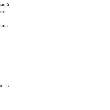
ами й
оте
нній
ння в