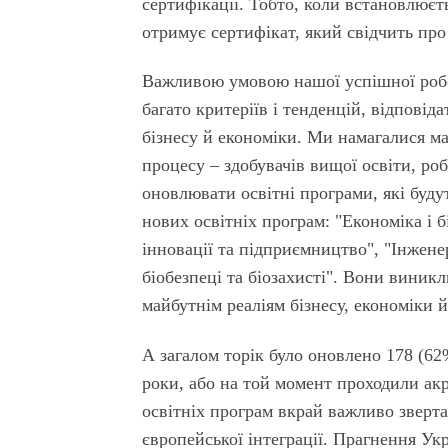
сертифікації. Тобто, коли встановлюєт
отримує сертифікат, який свідчить про
Важливою умовою нашої успішної роб
багато критеріїв і тенденцій, відпові
бізнесу й економіки. Ми намагалися м
процесу – здобувачів вищої освіти, роб
оновлювати освітні програми, які будут
нових освітніх програм: "Економіка і б
інновації та підприємництво", "Інжене
біобезпеці та біозахисті". Вони виникл
майбутнім реаліям бізнесу, економіки й
А загалом торік було оновлено 178 (62
роки, або на той момент проходили акр
освітніх програм вкрай важливо зверт
європейської інтеграції. Прагнення Ук