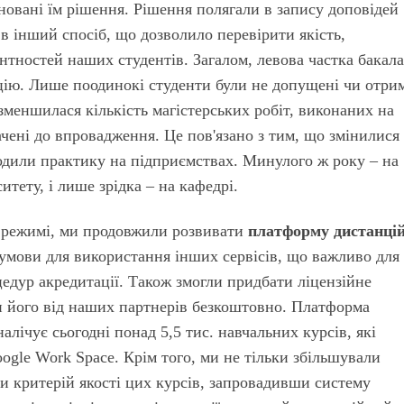
овані їм рішення. Рішення полягали в запису доповідей
в інший спосіб, що дозволило перевірити якість,
нтностей наших студентів. Загалом, левова частка бакала
ацію. Лише поодинокі студенти були не допущені чи отри
зменшилася кількість магістерських робіт, виконаних на
ачені до впровадження. Це пов'язано з тим, що змінилися
одили практику на підприємствах. Минулого ж року – на
итету, і лише зрідка – на кафедрі.
 режимі, ми продовжили розвивати
платформу дистанці
 умови для використання інших сервісів, що важливо для
едур акредитації. Також змогли придбати ліцензійне
и його від наших партнерів безкоштовно. Платформа
лічує сьогодні понад 5,5 тис. навчальних курсів, які
ogle Work Space. Крім того, ми не тільки збільшували
ли критерій якості цих курсів, запровадивши систему