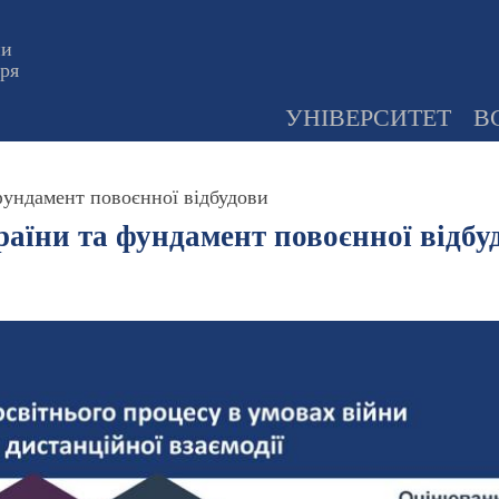
ни
оря
УНІВЕРСИТЕТ
В
 фундамент повоєнної відбудови
раїни та фундамент повоєнної відбу