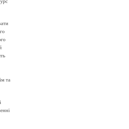
курс
вати
ого
ого
й
ять
ім та
і
ленні