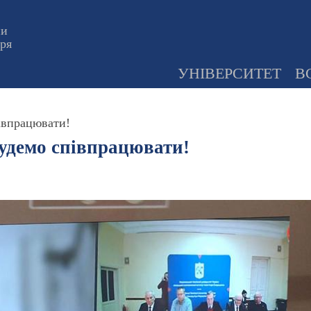
ни
оря
УНІВЕРСИТЕТ
В
півпрацювати!
будемо співпрацювати!