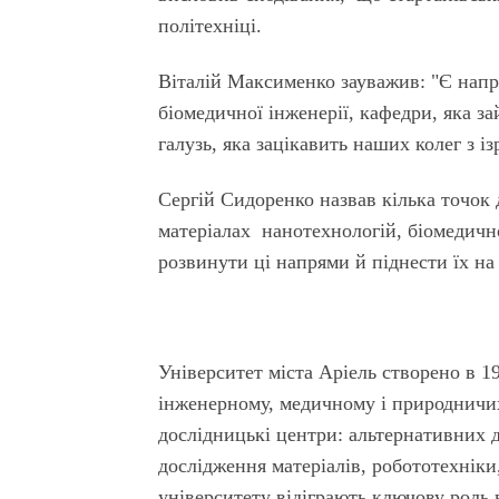
політехніці.
Віталій Максименко зауважив: "Є напр
біомедичної інженерії, кафедри, яка з
галузь, яка зацікавить наших колег з і
Сергій Сидоренко назвав кілька точок 
матеріалах нанотехнологій, біомедично
розвинути ці напрями й піднести їх н
Університет міста Аріель створено в 1
інженерному, медичному і природничих 
дослідницькі центри: альтернативних д
дослідження матеріалів, робототехнік
університету відіграють ключову роль в