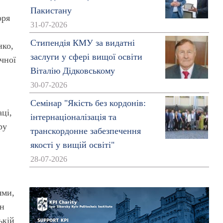
Пакистану
оря
31-07-2026
Стипендія КМУ за видатні
нко,
заслуги у сфері вищої освіти
чної
Віталію Дідковському
30-07-2026
Семінар "Якість без кордонів:
ці,
інтернаціоналізація та
ру
транскордонне забезпечення
якості у вищій освіті"
28-07-2026
ями,
ін
ькій