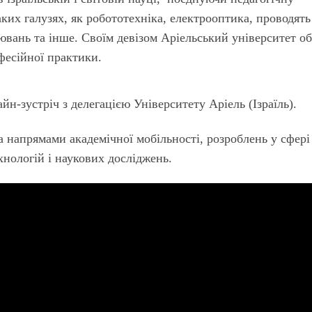
аких галузях, як робототехніка, електрооптика, проводять
ювань та інше. Своїм девізом Аріельський університет о
фесійної практики.
йн-зустріч з делегацією Університету Аріель (Ізраїль).
 напрямами академічної мобільності, розроблень у сфері
хнологій і наукових досліджень.