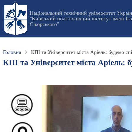
Перейти
до
Національний технічний університет Украї
"Київський політехнічний інститут імені Іг
основного
Сікорського"
вмісту
Головна
КПІ та Університет міста Аріель: будемо с
КПІ та Університет міста Аріель: 