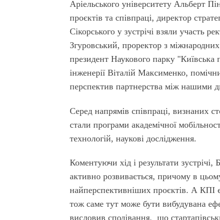
Аріельського університету Альберт Пі
проєктів та співпраці, директор страте
Сікорського у зустрічі взяли участь 
Згуровський, проректор з міжнародних
президент Наукового парку "Київська 
інженерії Віталій Максименко, помічн
перспектив партнерства між нашими д
Серед напрямів співпраці, визнаних с
стали програми академічної мобільност
технологій, наукові дослідження.
Коментуючи хід і результати зустрічі,
активно розвивається, причому в цьому
найперспективніших проєктів. А КПІ 
тож саме тут може бути вибудувана еф
висловив сподівання, що стартапівськи