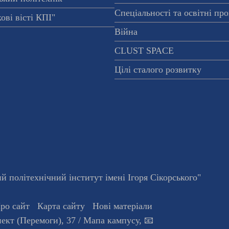
Спеціальності та освітні пр
ові вісті КПІ"
Війна
CLUST SPACE
Цілі сталого розвитку
 політехнічний інститут імені Ігоря Сікорського"
ро сайт
Карта сайту
Нові матеріали
ект (Перемоги), 37
/ Мапа кампусу
,
📧