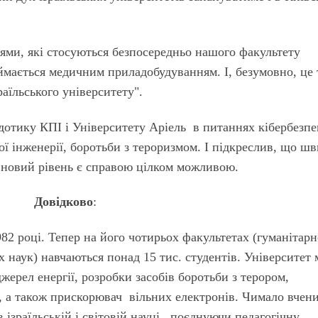
ями, які стосуються безпосередньо нашого факультету
аймається медичним приладобудуванням. І, безумовно, це 
зраїльського університету".
дотику КПІ і Університету Аріель в питаннях кібербезпе
ї інженерії, боротьби з тероризмом. І підкреслив, що ш
а новий рівень є справою цілком можливою.
Довідково
:
982 році. Тепер на його чотирьох факультетах (гуманітарн
наук) навчаються понад 15 тис. студентів. Університет 
жерел енергії, розробки засобів боротьби з терором,
и, а також прискорювач вільних електронів. Чимало вчен
 ізраїльській і світовій науці, поєднуючи педагогічну