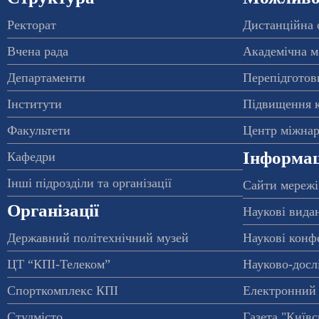
Ректорат
Дистанційна 
Вчена рада
Академічна м
Департаменти
Перепідготовк
Інститути
Підвищення к
Факультети
Центр міжнар
Інформац
Кафедри
Інші підрозділи та організації
Сайти мережі
Організації
Наукові вида
Державний політехнічний музей
Наукові конф
ЦТ “КПІ-Телеком”
Науково-досл
Спорткомплекс КПІ
Електронний 
Студмісто
Газета "Київс