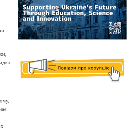
та
ки,
видко
ому,
має
их