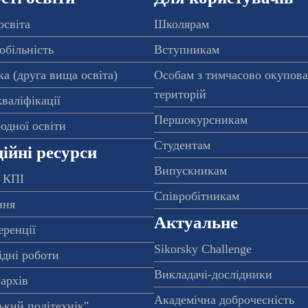
освіта
Школярам
обільність
Вступникам
а (друга вища освіта)
Особам з тимчасово окупов
територій
валіфікації
Першокурсникам
одної освіти
Студентам
ійні ресурси
Випускникам
 КПІ
Співробітникам
ння
Актуальне
еренції
Sikorsky Challenge
ідні роботи
Викладачі-дослідники
архів
Академічна доброчесність
ький політехнік"