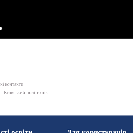
кі контакти
Київський політехнік
ті освіти
Для користувачів