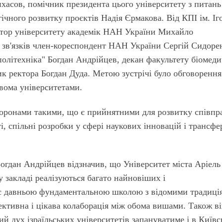
нхасов, помічник президента цього університету з питань
гічного розвитку проєктів Надія Єрмакова. Від КПІ ім. Іг
ректор університету академік НАН України Михайло
 зв'язків член-кореспондент НАН України Сергій Сидоре
політехніка" Богдан Андрійцев, декан факультету біомеди
ик ректора Богдан Дуда. Метою зустрічі було обговорення
вома університетами.
торонами такими, що є прийнятними для розвитку співпра
і, спільні розробки у сфері наукових інновацій і трансфе
 Богдан Андрійцев відзначив, що Університет міста Аріель
 закладі реалізуються багато найновіших і
є давньою фундаментальною школою з відомими традиці
ективна і цікава колаборація між обома вишами. Також в
й дух ізраїльських університетів запануватиме і в Київс