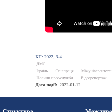
КП: 2022, 3-4
ДМС
Ізраїль
Співпраця
Міжуніверситетсь
Новини прес-служби
Відеорепортажі
Дата події
2022-01-12
Структура
Можливос