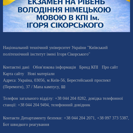
Національний технічний університет України "Київський
політехнічний інститут імені Ігоря Сікорського"
Контактні дані
Обов'язкова інформація
Бренд КПІ
Про сайт
Карта сайту
Нові матеріали
Адреса:
Україна
,
03056
, м.
Київ
-56,
Берестейський проспект
(Перемоги), 37
/ Мапа кампусу
,
📧
Телефон загального відділу:
+38 044 204 8282
, довiдка телефонної
станцiї:
+38 044 204 9494
,
телефонний довідник
Контакти Департаменту безпеки: +38 044 204 2071, +38 097 373 5387,
Бот швидкого реагування