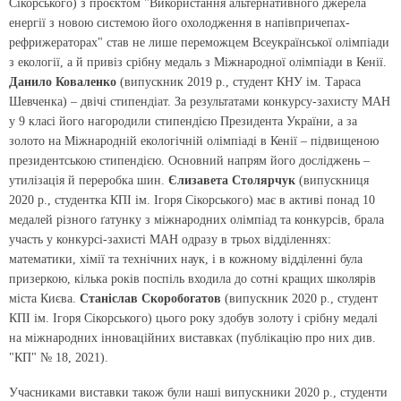
Сікорського) з проєктом "Використання альтернативного джерела
енергії з новою системою його охолодження в напівпричепах-
рефрижераторах" став не лише переможцем Всеукраїнської олімпіади
з екології, а й привіз срібну медаль з Міжнародної олімпіади в Кенії.
Данило Коваленко
(випускник 2019 р., студент КНУ ім. Тараса
Шевченка) – двічі стипендіат. За результатами конкурсу-захисту МАН
у 9 класі його нагородили стипендією Президента України, а за
золото на Міжнародній екологічній олімпіаді в Кенії – підвищеною
президентською стипендією. Основний напрям його досліджень –
утилізація й переробка шин.
Єлизавета Столярчук
(випускниця
2020 р., студентка КПІ ім. Ігоря Сікорського) має в активі понад 10
медалей різного ґатунку з міжнародних олімпіад та конкурсів, брала
участь у конкурсі-захисті МАН одразу в трьох відділеннях:
математики, хімії та технічних наук, і в кожному відділенні була
призеркою, кілька років поспіль входила до сотні кращих школярів
міста Києва.
Станіслав Скоробогатов
(випускник 2020 р., студент
КПІ ім. Ігоря Сікорського) цього року здобув золоту і срібну медалі
на міжнародних інноваційних виставках
(публікацію про них див.
"КП" № 18, 2021)
.
Учасниками виставки також були наші випускники 2020 р., студенти