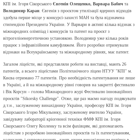
КПІ ім. Ігоря Сікорського
Євгенія Олещенко, Варвара Бабич
та
Володимир Каран
. Євгенія з проєктом утилізації ядерних відходів
здобула перше місце у конкурсі-захисті МАН та була відзначена
стипендією Президента України. У Варвари в активі кілька відзнак з
міжнародних олімпіад і конкурсів та патент на проєкт з
вітрогеліоенергетичною установкою. Володимир уже кілька років
працює з інфравізійним камуфляжем. Його розробки отримували
відзнаки на Всеукраїнському та міжнародному рівнях, має патент.
Загалом ліцеїсти, які представляли роботи на виставці, мають 26
патентів, а всього ліцеїстами Політехнічного ліцею НТУУ "КПІ" м.
Києва отримано 77 патентів. Про необхідність патентування не лише
в Україні, а й на міжнародному рівні говорив на закритті фестивалю
і Вік Корсун – голова Міжнародного журі Фестивалю інноваційних
проєктів "Sikorsky Challenge". Отже, ще раз маємо нагоду подякувати
д.т.н., заслуженому винахіднику України, професору КПІ ім. Ігоря
Сікорського Ігорю Мікульонку, заслуженому вчителю України,
завідувачу лабораторії кріогенної техніки ФМФ КПІ ім. Ігоря
Сікорського Олегу Козленку та всім фахівцям, які допомагають
ліцеїстам з розробкою інноваційних проєктів та їх патентуванням,
надихають і супроводжують, дають юним винахідникам путівку в