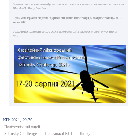
Тренінги з підготовки проведуть провідні експерти та ментори Інноваційної екосистеми
Sikorsky Challenge Україна.
Прийом матеріалів від команд фіналістів (опис, презентація, відеопрезентація) – до 15
липня 2021.
Оргкомітет Х Міжнародного фестивалю інноваційних проєктів "Sikorsky Challenge
2021"
КП: 2021, 29-30
Політехнічний ліцей
Sikorsky Challenge
Переможці КПІ
Конкурс