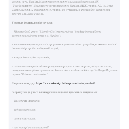
освіти і науки України, Міністерство стратегічних галузей економіки, ДК
"Укроборонпром", Державне космічне агентство України, ДТЕК України, КПІ ім. Ігоря
Сікорського та 12 університетів України, що є учасниками Інноваційної екосистеми
Sikorsky Challenge Україна.
У рамках фестивалю відбудуться:
– Міжнародний форум "Sikorsky Challenge як модель і драйвер інноваційного
високотехнологічного розвитку України";
– виставка стартап-проєктів, проривних науково-технічних розробок, включаючи новітні
інноваційні розробки в оборонній галузі;
– конкурс інноваційних проєктів;
– підписання попередніх договорів про співпрацю між інвесторами, підприємствами,
авторами інноваційних проєктів та Інноваційним холдингом Sikorsky Challenge/Науковим
парком "Київська політехніка".
Сторінка конкурсу:
https://www.sikorskychallenge.com/startup-contest/
Запрошуємо до участі в конкурсі інноваційних проєктів за напрямами:
– біомедична інженерія;
– воднева економіка;
– чиста енергетика;
– нові матеріали та технології;