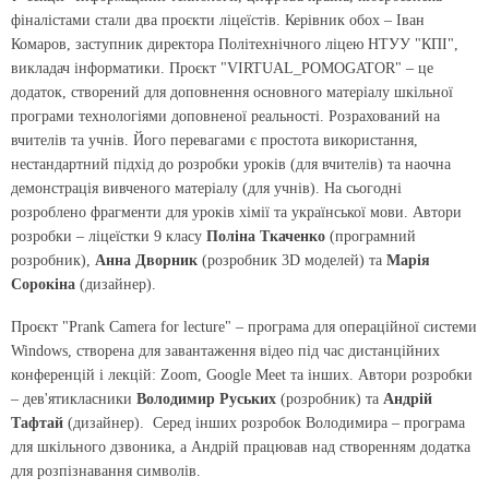
фіналістами стали два проєкти ліцеїстів. Керівник обох – Іван
Комаров, заступник директора Політехнічного ліцею НТУУ "КПІ",
викладач інформатики. Проєкт "VIRTUAL_POMOGATOR" – це
додаток, створений для доповнення основного матеріалу шкільної
програми технологіями доповненої реальності. Розрахований на
вчителів та учнів. Його перевагами є простота використання,
нестандартний підхід до розробки уроків (для вчителів) та наочна
демонстрація вивченого матеріалу (для учнів). На сьогодні
розроблено фрагменти для уроків хімії та української мови. Автори
розробки – ліцеїстки 9 класу
Поліна Ткаченко
(програмний
розробник),
Анна Дворник
(розробник 3D моделей) та
Марія
Сорокіна
(дизайнер).
Проєкт "Prank Camera for lecture" – програма для операційної системи
Windows, створена для завантаження відео під час дистанційних
конференцій і лекцій: Zoom, Google Meet та інших. Автори розробки
– дев'ятикласники
Володимир Руських
(розробник) та
Андрій
Тафтай
(дизайнер). Серед інших розробок Володимира – програма
для шкільного дзвоника, а Андрій працював над створенням додатка
для розпізнавання символів.