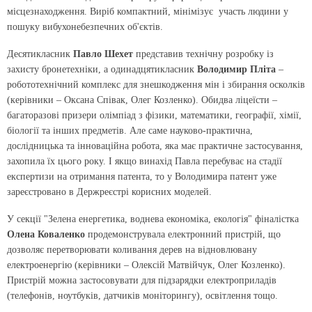
місцезнаходження. Виріб компактний, мінімізує участь людини у
пошуку вибухонебезпечних об'єктів.
Десятикласник
Павло Шехет
представив технічну розробку із
захисту бронетехніки, а одинадцятикласник
Володимир Пліта
–
робототехнічний комплекс для знешкодження мін і збирання осколків
(керівники –
Оксана Співак, Олег Козленко
). Обидва ліцеїсти –
багаторазові призери олімпіад з фізики, математики, географії, хімії,
біології та інших предметів. Але саме науково-практична,
дослідницька та інноваційна робота, яка має практичне застосування,
захопила їх цього року. І якщо винахід Павла перебуває на стадії
експертизи на отримання патента, то у Володимира патент уже
зареєстровано в Держреєстрі корисних моделей.
У секції "Зелена енергетика, воднева економіка, екологія" фіналістка
Олена Коваленко
продемонструвала електронний пристрій, що
дозволяє перетворювати коливання дерев на відновлювану
електроенергію (керівники –
Олексій Матвійчук, Олег Козленко
).
Пристрій можна застосовувати для підзарядки електроприладів
(телефонів, ноутбуків, датчиків моніторингу), освітлення тощо.