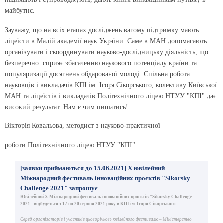
майбутнє.
Зауважу, що на всіх етапах досліджень вагому підтримку мають
ліцеїсти в Малій академії наук України. Саме в МАН допомагають
організувати і скоординувати науково-дослідницьку діяльність, що
безперечно сприяє збагаченню наукового потенціалу країни та
популяризації досягнень обдарованої молоді. Спільна робота
науковців і викладачів КПІ ім. Ігоря Сікорського, колективу Київської
МАН та ліцеїстів і викладачів Політехнічного ліцею НТУУ "КПІ" дає
високий результат. Нам є чим пишатись!
Вікторія Ковальова, методист з науково-практичної
роботи Політехнічного ліцею НТУУ "КПІ"
[заявки приймаються до 15.06.2021] X ювілейний
Міжнародний фестиваль інноваційних проєктів "Sikorsky
Challenge 2021" запрошує
Ювілейний Х Міжнародний фестиваль інноваційних проєктів "Sikorsky Challenge
2021" відбудеться з 17 по 20 серпня 2021 року в КПІ ім. Ігоря Сікорського.
Серед організаторів і учасників цьогорічного ювілейного фестивалю – Міністерство