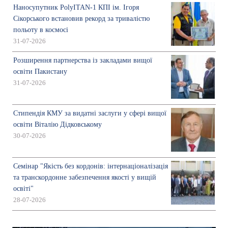
Наносупутник PolyITAN-1 КПІ ім. Ігоря
Сікорського встановив рекорд за тривалістю
польоту в космосі
31-07-2026
Розширення партнерства із закладами вищої
освіти Пакистану
31-07-2026
Стипендія КМУ за видатні заслуги у сфері вищої
освіти Віталію Дідковському
30-07-2026
Семінар "Якість без кордонів: інтернаціоналізація
та транскордонне забезпечення якості у вищій
освіті"
28-07-2026