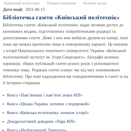
Київський політехнік
Новини навчання
Новини науки
Дата події
2021-06-15
Бібліотечка газети «Київський політехнік»
Бібліотечка газети «Київський політехнік» надає читачам доступ до
книжкових видань, підготовлених співробітниками редакції та
дописувачами газети. Деякі з них вже вийшли друком на папері, інші
поки що можна прочитати лише в електронному варіанті. Це книжки
з історії Національного технічного університету України «Київський
політехнічний інститут ім. Ігоря Сікорського», біографії великих
науковців, збірки публікацій газети різних років з різноманітної
тематики тощо. Редакція газети планує час від часу поповнювати
бібліотечку. Про нові надходження ми повідомлятимемо в газеті та на
її Інтернет-сторінках.
Книга «Пам’ятники і пам’ятні знаки КПІ»
Книга «Цікава Україна: нотатки з подорожей»
Книга «Київська політехніка: початок історії»
Дендрологічний довідник «Парк КПІ»
Книга «Незбагненний Леонардо»