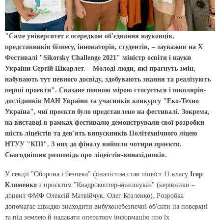
"Саме університет є осередком об'єднання науковців,
представників бізнесу, інноваторів, студентів, – зауважив на Х
Фестивалі "Sikorsky Challenge 2021" міністр освіти і науки
України Сергій Шкарлет. – Молоді люди, які прагнуть змін,
набувають тут певного досвіду, здобувають знання та реалізують
перші проєкти". Сказане повною мірою стосується і школярів-
дослідників МАН України та учасників конкурсу "Еко-Техно
Україна", чиї проєкти було представлено на фестивалі. Зокрема,
на виставці в рамках фестивалю демонстрували свої розробки
шість ліцеїстів та дев'ять випускників Політехнічного ліцею
НТУУ "КПІ". З них до фіналу вийшли чотири проєкти.
Сьогоднішня розповідь про ліцеїстів-винахідників.
У секції "Оборона і безпека" фіналістом став ліцеїст 11 класу
Ігор
Клименко
з проєктом "Квадрокоптер-міношукач" (керівники –
доцент ФМФ
Олексій Матвійчук, Олег Козленко
). Розробка
допомагає швидко знаходити вибухонебезпечні об'єкти на поверхні
та під землею й надавати оператору інформацію про їх