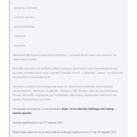
– оборона і безпека;
– авіація і космос;
– робототехніка;
– екологія;
– агротех.
Ювілейний фестиваль планується провести у змішаній формі очної присутності та
синхронного онлайн.
Команди проєктів, що вийдуть у фінал конкурсу, матимуть змогу презентувати свої
проєкти міжнародному журі в зручний для себе спосіб – у форматі "живих" виступів або
в синхронному онлайн-форматі.
Проєкти оцінюватиме міжнародне журі, до складу якого увійдуть представники
промисловості, інвестори та фонди з України, США, Китаю, Ізраїлю, Азербайджану,
Польщі. Команди стартапів, що зацікавлять інвесторів, отримають інвестиції та
гранти для розвитку проєктів.
Реєстрація на конкурс за посиланням:
https://www.sikorskychallenge.com/startup-
contest/zaiavka/
Заявки приймаються до 15 червня 2021.
Підготовка фіналістів до виступів на конкурсі відбудеться з 15 по 20 червня 2021.