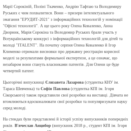
Марії Сорокіній, Поліні Ткаченко, Андрію Тафтаю та Володимиру
Руських є чим похвалитися. Вони – призери інтелектуального
змагання "ЕРУДИТ-2021" з інформаційних технологій у номінації
"Офісні технології". А ще цього року Олена Коваленко, Анна
Дворник, Марія Сорокіна та Володимир Руських брали участь у
Всеукраїнському конкурсі з інформаційних технологій для дітей та
молоді "ITALENT". На початку серпня Олена Коваленко й Ігор
Клименко отримали висновки про державну реєстрацію корисної
моделі за результатами формальної експертизи, а це означає, що
незабаром вони стануть власниками патентів. Для Олени це буде
четвертий патент.
Цьогорічні випускниці
Єлизавета Лазарова
(студентка КНУ ім.
Тараса Шевченка) та
Софія Павлова
(студентка КПІ ім. Ігоря
Сікорського) також представили свої розробки на виставці. Дівчата не
втомлюються вдосконалювати свої розробки та популяризувати науку
серед молоді.
На стендах були представлені й історії успіху випускників попередніх
років.
В'ячеслав Анцибор
(випускник 2018 р., студент КПІ ім. Ігоря