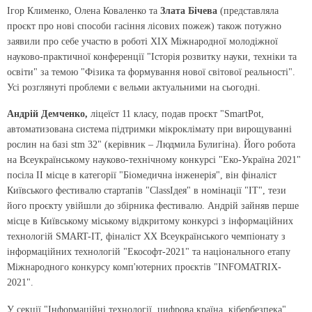
Ігор Клименко, Олена Коваленко та
Злата Бічева
(представляла
проєкт про нові способи гасіння лісових пожеж) також потужно
заявили про себе участю в роботі XIX Міжнародної молодіжної
науково-практичної конференції "Історія розвитку науки, техніки та
освіти" за темою "Фізика та формування нової світової реальності".
Усі розглянуті проблеми є вельми актуальними на сьогодні.
Андрій Демченко,
ліцеїст 11 класу, подав проєкт "SmartPot,
автоматизована система підтримки мікроклімату при вирощуванні
рослин на базі stm 32" (керівник –
Людмила Булигіна
). Його робота
на Всеукраїнському науково-технічному конкурсі "Еко-Україна 2021"
посіла IІ місце в категорії "Біомедична інженерія", він фіналіст
Київського фестивалю стартапів "ClassІдея" в номінації "ІТ", тези
його проєкту увійшли до збірника фестивалю. Андрій зайняв перше
місце в Київському міському відкритому конкурсі з інформаційних
технологій SMART-IT, фіналіст ХХ Всеукраїнського чемпіонату з
інформаційних технологій "Екософт-2021" та національного етапу
Міжнародного конкурсу комп'ютерних проєктів "INFOMATRIX-
2021".
У секції "Інформаційні технології, цифрова країна, кібербезпека"