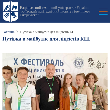
Перейти
Національний технічний університет України
до
"Київський політехнічний інститут імені Ігоря
основного
Сікорського"
вмісту
Головна
Путівка в майбутнє для ліцеїстів КПІ
Путівка в майбутнє для ліцеїстів КПІ