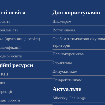
ті освіти
Для користувачів
освіта
Школярам
обільність
Вступникам
а (друга вища освіта)
Особам з тимчасово окупов
територій
валіфікації
Першокурсникам
одної освіти
Студентам
ійні ресурси
Випускникам
 КПІ
Співробітникам
ння
Актуальне
еренції
Sikorsky Challenge
ідні роботи