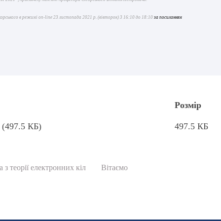
рського в режимі on-line 23 листопада 2021 р. (вівторок) 3 16:10 до 18:10
за посиланням
Розмір
(497.5 КБ)
497.5 КБ
а з теорії електронних кіл
Вітаємо