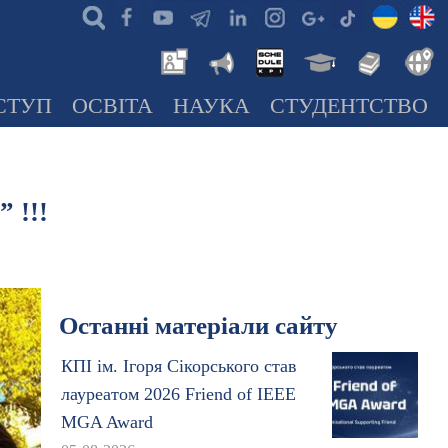
СТУП
ОСВІТА
НАУКА
СТУДЕНТСТВО
 !!!
Останні матеріали сайту
КПІ ім. Ігоря Сікорського став
лауреатом 2026 Friend of IEEE
MGA Award