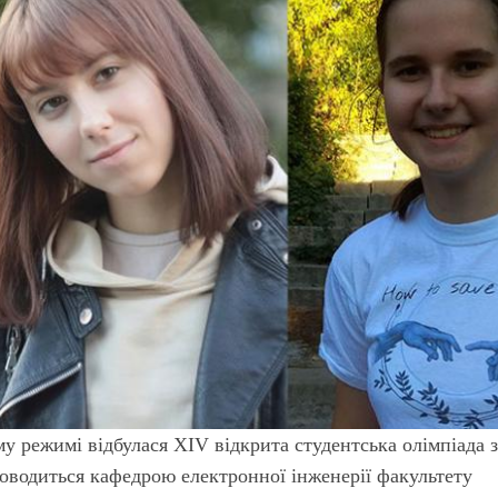
у режимі відбулася XIV відкрита студентська олімпіада 
роводиться кафедрою електронної інженерії факультету