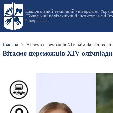
Перейти
до
Національний технічний університет Украї
"Київський політехнічний інститут імені Іг
основного
Сікорського"
вмісту
Головна
Вітаємо переможців ХIV олімпіади з теорії 
Вітаємо переможців ХIV олімпіади 