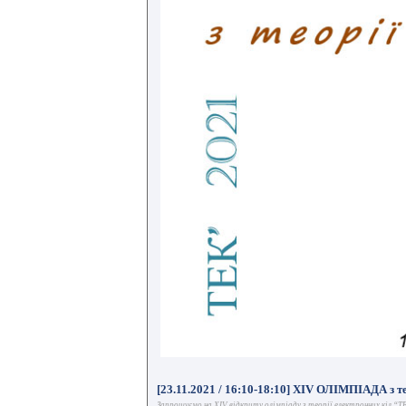
[23.11.2021 / 16:10-18:10] XIV ОЛІМПІАДА з т
Запрошуємо на XIV відкриту олімпіаду з теорії електронних кіл “