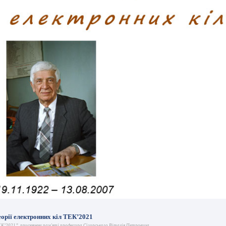
еорії електронних кіл ТЕК’2021
ТЕК’2021”, присвячену пам'яті профеcора Сігорського Віталія Петровича.