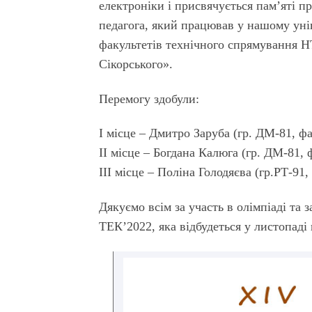
електроніки і присвячується пам’яті п
педагога, який працював у нашому унів
факультетів технічного спрямування Н
Сікорського».
Перемогу здобули:
І місце – Дмитро Заруба (гр. ДМ-81, фа
ІI місце – Богдана Калюга (гр. ДМ-81, 
IIІ місце – Поліна Голодяєва (гр.РТ-91
Дякуємо всім за участь в олімпіаді та 
ТЕК’2022, яка відбудеться у листопаді