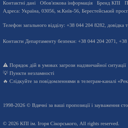
Контактні дані
Обов'язкова інформація
Бренд КПІ
П
Адреса:
Україна
,
03056
, м.
Київ
-56,
Берестейський просп
Телефон загального відділу:
+38 044 204 8282
, довiдка 
Контакти Департаменту безпеки: +38 044 204 2071, +38
⚠️
Порядок дій в умовах загрози надзвичайної ситуації
💡
Пункти незламності
🔥 Слідкуйте за повідомленнями в
телеграм-каналі «Ре
1998-2026 © Вдячні за ваші
пропозиції і зауваження ст
© 2026 КПІ ім. Ігоря Сікорського, All rights reserved.