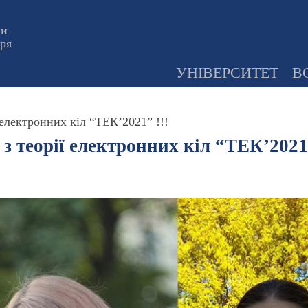
ни
оря
УНІВЕРСИТЕТ
В
електронних кіл “ТЕК’2021” !!!
з теорії електронних кіл “ТЕК’2021”