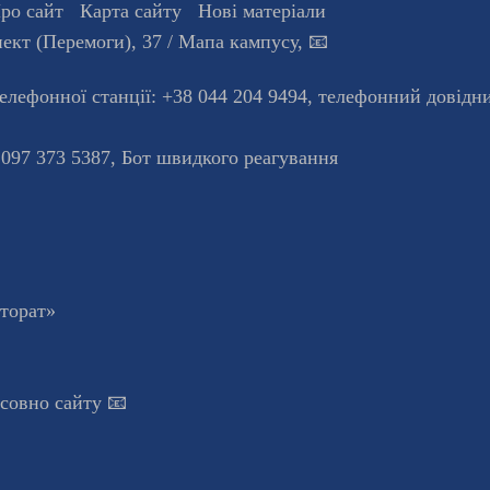
ро сайт
Карта сайту
Нові матеріали
ект (Перемоги), 37
/ Мапа кампусу
,
📧
телефонної станцiї:
+38 044 204 9494
,
телефонний довідн
 097 373 5387,
Бот швидкого реагування
кторат»
осовно сайту 📧