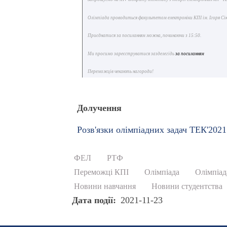
Олімпіада проводиться факультетом електроніки КПІ ім. Ігоря Сіко
Приєднатися за посиланням можна, починаючи з 15:50.
Ми просимо зареєструватися зазделегідь
за посиланням
Переможців чекають нагороди!
Долучення
Розв'язки олімпіадних задач ТЕК'2021
ФЕЛ
РТФ
Переможці КПІ
Олімпіада
Олімпіад
Новини навчання
Новини студентства
Дата події
2021-11-23