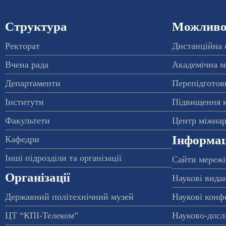
Структура
Можливос
Ректорат
Дистанційна 
Вчена рада
Академічна м
Департаменти
Перепідготовк
Інститути
Підвищення к
Факультети
Центр міжнар
Інформац
Кафедри
Інші підрозділи та організації
Сайти мережі
Організації
Наукові вида
Державний політехнічний музей
Наукові конф
ЦТ “КПІ-Телеком”
Науково-досл