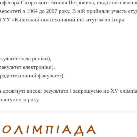
рофесора Сігорського Віталія Петровича, видатного вчено
ерситеті з 1964 до 2007 року. В ній прийняли участь сту
ТУУ «Київський політехнічний інститут імені Ігоря
культет електроніки),
факультет електроніки),
, радіотехнічний факультет).
за досягнуті високі результати і запрошуємо на XV олімпі
 наступного року.