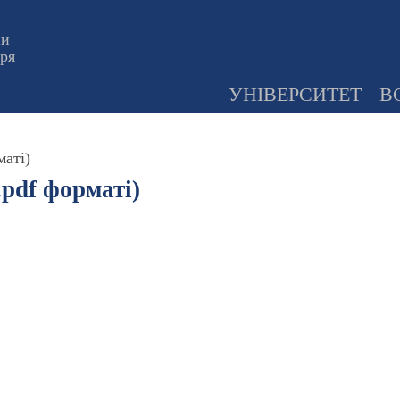
ни
оря
УНІВЕРСИТЕТ
В
маті)
.pdf форматі)