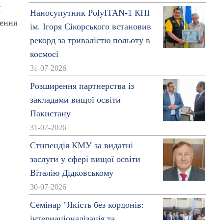
ї
Наносупутник PolyITAN-1 КПІ
ження
ім. Ігоря Сікорського встановив
рекорд за тривалістю польоту в
космосі
31-07-2026
Розширення партнерства із
закладами вищої освіти
Пакистану
31-07-2026
Стипендія КМУ за видатні
заслуги у сфері вищої освіти
Віталію Дідковському
30-07-2026
Семінар "Якість без кордонів:
інтернаціоналізація та