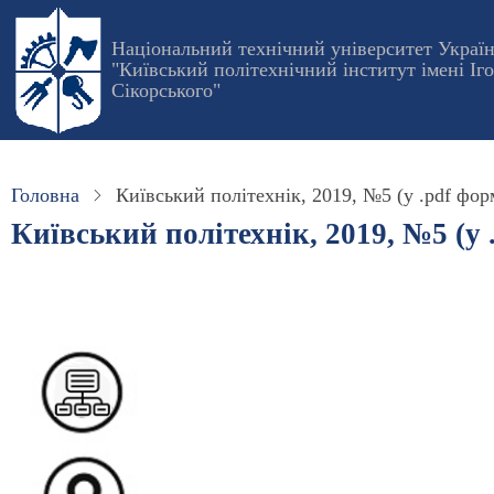
Перейти
до
Національний технічний університет Украї
"Київський політехнічний інститут імені Іг
основного
Сікорського"
вмісту
Головна
Київський політехнік, 2019, №5 (у .pdf фор
Київський політехнік, 2019, №5 (у 