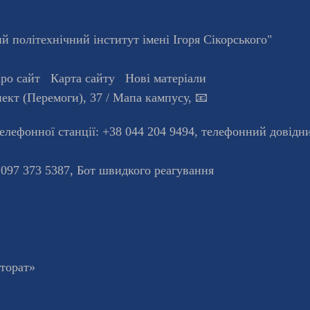
 політехнічний інститут імені Ігоря Сікорського"
ро сайт
Карта сайту
Нові матеріали
ект (Перемоги), 37
/ Мапа кампусу
,
📧
телефонної станцiї:
+38 044 204 9494
,
телефонний довідн
 097 373 5387,
Бот швидкого реагування
кторат»