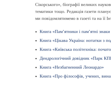
Сікорського», біографії великих науков
тематики тощо. Редакція газети планує
ми повідомлятимемо в газеті та на її І
Книга «Пам’ятники і пам’ятні знаки
Книга «Цікава Україна: нотатки з п
Книга «Київська політехніка: почато
Дендрологічний довідник «Парк КП
Книга «Незбагненний Леонардо»
Книга «Про філософів, учених, вина