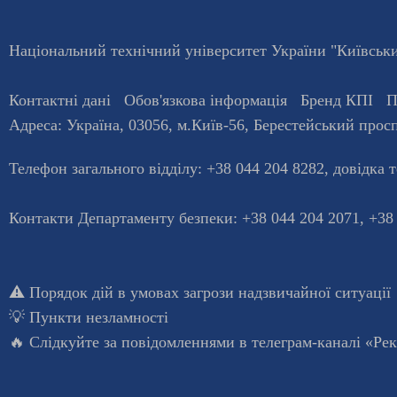
Національний технічний університет України "Київський
Контактні дані
Обов'язкова інформація
Бренд КПІ
П
Адреса:
Україна
,
03056
, м.
Київ
-56,
Берестейський просп
Телефон загального відділу:
+38 044 204 8282
, довiдка 
Контакти Департаменту безпеки: +38 044 204 2071, +38
⚠️
Порядок дій в умовах загрози надзвичайної ситуації
💡
Пункти незламності
🔥 Слідкуйте за повідомленнями в
телеграм-каналі «Ре