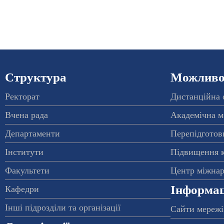
Структура
Можливос
Ректорат
Дистанційна 
Вчена рада
Академічна м
Департаменти
Перепідготовк
Інститути
Підвищення к
Факультети
Центр міжнар
Інформац
Кафедри
Інші підрозділи та організації
Сайти мережі