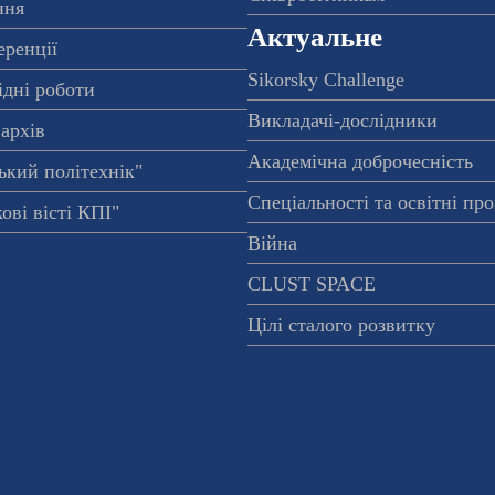
ння
Актуальне
еренції
Sikorsky Challenge
ідні роботи
Викладачі-дослідники
архів
Академічна доброчесність
ький політехнік"
Спеціальності та освітні пр
ові вісті КПІ"
Війна
CLUST SPACE
Цілі сталого розвитку