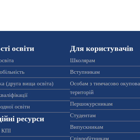
ті освіти
Для користувачів
освіта
Школярам
обільність
Вступникам
а (друга вища освіта)
Особам з тимчасово окупов
територій
валіфікації
Першокурсникам
одної освіти
Студентам
ійні ресурси
Випускникам
 КПІ
Співробітникам