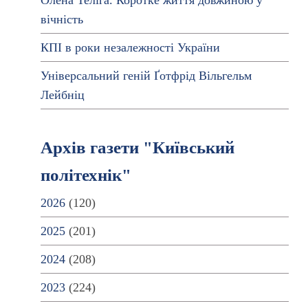
Олена Теліга. Коротке життя довжиною у
вічність
КПІ в роки незалежності України
Універсальний геній Ґотфрід Вільгельм
Лейбніц
Архів газети "Київський
політехнік"
2026
(120)
2025
(201)
2024
(208)
2023
(224)