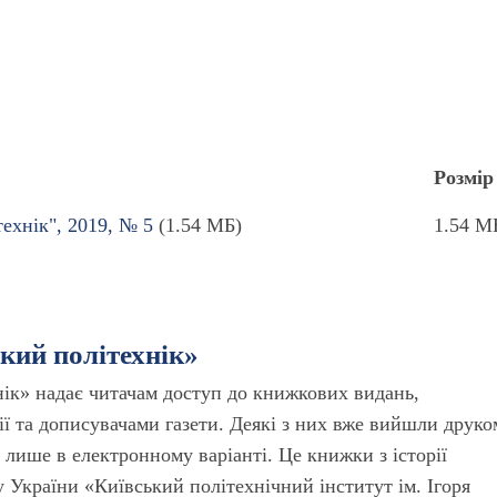
Розмір
ехнік", 2019, № 5
(1.54 МБ)
1.54 М
ький політехнік»
нік» надає читачам доступ до книжкових видань,
ї та дописувачами газети. Деякі з них вже вийшли друко
лише в електронному варіанті. Це книжки з історії
 України «Київський політехнічний інститут ім. Ігоря