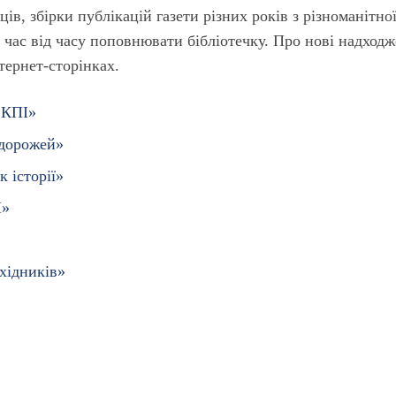
ців, збірки публікацій газети різних років з різноманітно
 час від часу поповнювати бібліотечку. Про нові надход
нтернет-сторінках.
 КПІ»
одорожей»
к історії»
І»
хідників»