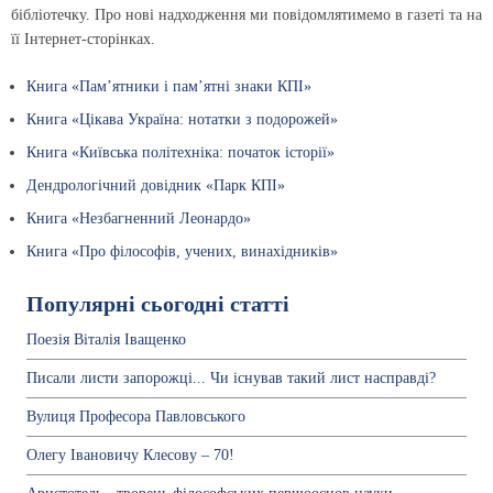
бібліотечку. Про нові надходження ми повідомлятимемо в газеті та на
її Інтернет-сторінках.
Книга «Пам’ятники і пам’ятні знаки КПІ»
Книга «Цікава Україна: нотатки з подорожей»
Книга «Київська політехніка: початок історії»
Дендрологічний довідник «Парк КПІ»
Книга «Незбагненний Леонардо»
Книга «Про філософів, учених, винахідників»
Популярні сьогодні статті
Поезія Віталія Іващенко
Писали листи запорожці... Чи існував такий лист насправді?
Вулиця Професора Павловського
Олегу Івановичу Клесову – 70!