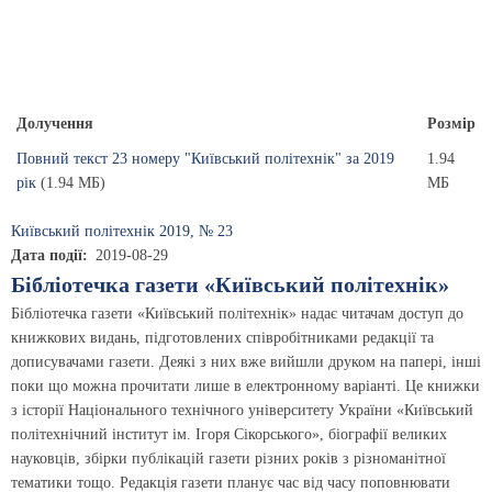
Долучення
Розмір
Повний текст 23 номеру "Київський політехнік" за 2019
1.94
рік
(1.94 МБ)
МБ
Київський полiтехнiк 2019, № 23
Дата події
2019-08-29
Бібліотечка газети «Київський політехнік»
Бібліотечка газети «Київський політехнік» надає читачам доступ до
книжкових видань, підготовлених співробітниками редакції та
дописувачами газети. Деякі з них вже вийшли друком на папері, інші
поки що можна прочитати лише в електронному варіанті. Це книжки
з історії Національного технічного університету України «Київський
політехнічний інститут ім. Ігоря Сікорського», біографії великих
науковців, збірки публікацій газети різних років з різноманітної
тематики тощо. Редакція газети планує час від часу поповнювати