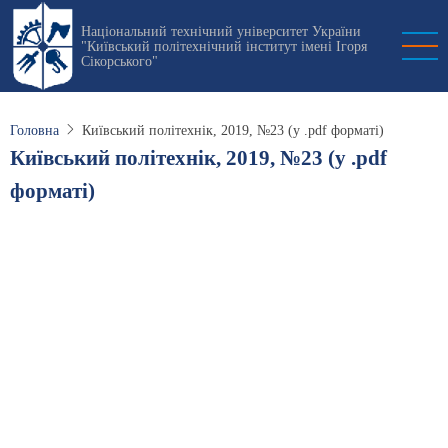
Перейти
Національний технічний університет України
до
"Київський політехнічний інститут імені Ігоря
основного
Сікорського"
вмісту
Головна
Київський політехнік, 2019, №23 (у .pdf форматі)
Київський політехнік, 2019, №23 (у .pdf
форматі)