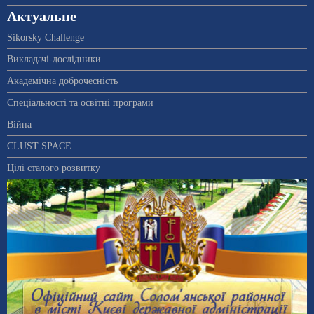
Актуальне
Sikorsky Challenge
Викладачі-дослідники
Академічна доброчесність
Спеціальності та освітні програми
Війна
CLUST SPACE
Цілі сталого розвитку