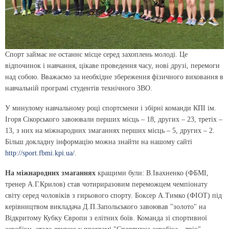
Спорт займає не останнє місце серед захоплень молоді. Це
відпочинок і навчання, цікаве проведення часу, нові друзі, перемоги
над собою. Вважаємо за необхідне збереження фізичного виховання в
навчальній програмі студентів технічного ЗВО.
У минулому навчальному році спортсмени і збірні команди КПІ ім.
Ігоря Сікорського завоювали перших місць – 18, других – 23, третіх –
13, з них на міжнародних змаганнях перших місць – 5, других – 2.
Більш докладну інформацію можна знайти на нашому сайті
http://sport.fbmi.kpi.ua/
.
На міжнародних змаганнях
кращими були: В.Івахненко (ФБМІ,
тренер А.Г.Крилов) став чотириразовим переможцем чемпіонату
світу серед чоловіків з гирьового спорту. Боксер А.Тимко (ФІОТ) під
керівництвом викладача Д.П.Запольського завоював "золото" на
Відкритому Кубку Європи з елітних боїв. Команда зі спортивної