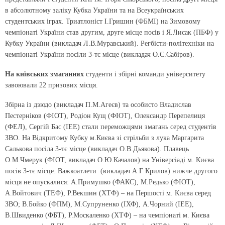
в абсолютному заліку Кубка України та на Всеукраїнських
студентських іграх.
Триатлоніст
І.Гришин (ФБМІ) на Зимовому
чемпіонаті України став другим, друге місце посів і Я.Лисак (ПБФ) у
Кубку України (викладач Л.В.Муравський).
Регбісти-політехніки
на
чемпіонаті України посіли 3-тє місце (викладач О.С.Сабіров).
На київських змаганнях
студенти і збірні команди університету
завоювали 22 призових місця.
Збірна із дзюдо
(викладач П.М.Агеєв) та особисто Владислав
Пестерніков (ФІОТ), Родіон Кущ (ФІОТ), Олександр Перепелиця
(ФЕЛ), Сергій Бас (ІЕЕ) стали переможцями змагань серед студентів
ЗВО. На Відкритому Кубку м.Києва
зі стрільби з лука
Маргарита
Салькова посіла 3-тє місце (викладач О.В.Дьякова).
Плавець
О.М.Чмерук (ФІОТ, викладач О.Ю.Качалов) на Універсіаді м. Києва
посів 3-тє місце.
Важкоатлети
(викладач А.Г Крилов) нижче другого
місця не опускалися: А.Примушко (ФАКС), М.Редько (ФІОТ),
А.Войтович (ТЕФ), Р.Векшин (ХТФ) – на Першості м. Києва серед
ЗВО; В.Бойко (ФПМ), М.Супруненко (ІХФ), А.Чорний (ІЕЕ),
В.Швиденко (ФБТ), Р.Москаленко (ХТФ) – на чемпіонаті м. Києва