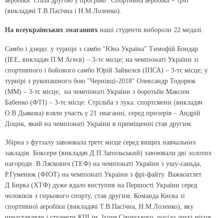
аеробіки стала другою у програмі "Спортивна аеробіка – тріо"
(викладачі Т.В.Пасічна і Н.М.Лозенко).
На всеукраїнських змаганнях
наші студенти вибороли 22 медалі.
Самбо і дзюдо:
у турнірі з самбо "Юна Україна" Тимофій Бондар
(ІЕЕ, викладач П.М.Агеєв) – 3-тє місце; на чемпіонаті України зі
спортивного і бойового самбо Юрій Зайвелєв (ІПСА) – 3-тє місце; у
турнірі з рукопашного бою "Чернівці-2018" Олександр Тодорюк
(ММ) – 3-тє місце; на чемпіонаті України з боротьби Максим
Бабенко (ФТІ) – 3-тє місце.
Стрільба з лука:
спортсмени (викладач
О.В Дьякова) взяли участь у 21 змаганні, серед призерів – Андрій
Доцик, який на чемпіонаті України в приміщенні став другим.
Збірна з футзалу
завоювала третє місце серед вищих навчальних
закладів.
Боксери
(викладач Д.П.Запольський) завоювали дві золотих
нагороди: В.Ляскович (ТЕФ) на чемпіонаті України з ушу-саньда,
Р.Гуменюк (ФІОТ) на чемпіонаті України з фрі-файту.
Важкоатлет
Д.Бирка (ХТФ) дуже вдало виступив на Першості України серед
чоловіків з гирьового спорту, став другим. Команда Києва зі
спортивної аеробіки
(викладачі Т.В.Пасічна, Н.М.Лозенко), яку
представляли і студенти КПІ ім. Ігоря Сікорського, посіла другі місця