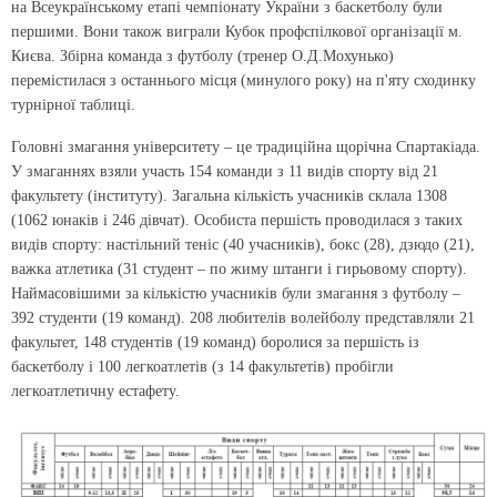
на Всеукраїнському етапі чемпіонату України з баскетболу були
першими. Вони також виграли Кубок профспілкової організації м.
Києва. Збірна команда з футболу (тренер О.Д.Мохунько)
перемістилася з останнього місця (минулого року) на п'яту сходинку
турнірної таблиці.
Головні змагання університету – це традиційна щорічна
Спартакіада.
У змаганнях взяли участь 154 команди з 11 видів спорту від 21
факультету (інституту). Загальна кількість учасників склала 1308
(1062 юнаків і 246 дівчат). Особиста першість проводилася з таких
видів спорту: настільний теніс (40 учасників), бокс (28), дзюдо (21),
важка атлетика (31 студент – по жиму штанги і гирьовому спорту).
Наймасовішими за кількістю учасників були змагання з футболу –
392 студенти (19 команд). 208 любителів волейболу представляли 21
факультет, 148 студентів (19 команд) боролися за першість із
баскетболу і 100 легкоатлетів (з 14 факультетів) пробігли
легкоатлетичну естафету.