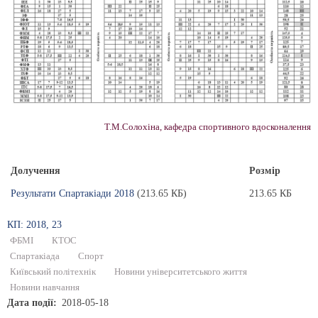
Т.М.Солохіна, кафедра спортивного вдосконалення
Долучення
Розмір
Результати Спартакіади 2018
(213.65 КБ)
213.65 КБ
КП: 2018, 23
ФБМІ
КТОС
Спартакіада
Спорт
Київський політехнік
Новини університетського життя
Новини навчання
Дата події
2018-05-18