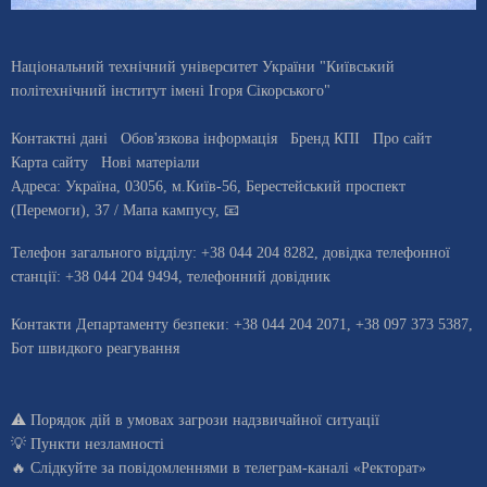
Національний технічний університет України "Київський
політехнічний інститут імені Ігоря Сікорського"
Контактні дані
Обов'язкова інформація
Бренд КПІ
Про сайт
Карта сайту
Нові матеріали
Адреса:
Україна
,
03056
, м.
Київ
-56,
Берестейський проспект
(Перемоги), 37
/ Мапа кампусу
,
📧
Телефон загального відділу:
+38 044 204 8282
, довiдка телефонної
станцiї:
+38 044 204 9494
,
телефонний довідник
Контакти Департаменту безпеки: +38 044 204 2071, +38 097 373 5387,
Бот швидкого реагування
⚠️
Порядок дій в умовах загрози надзвичайної ситуації
💡
Пункти незламності
🔥 Слідкуйте за повідомленнями в
телеграм-каналі «Ректорат»