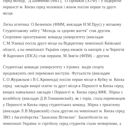
серед молоді; Д.Шевченко (ФБТ), О.Прошкін (ХТФ) – у Відкритій
першості м. Києва серед чоловіків і жінок посіли перше та друге
місця.
Легка атлетика:
О.Беленікін (ФММ, викладач Н.М.Прус) у міському
Студентському забігу "Молодь за здорове життя" став другим.
Спортивне орієнтування:
команда університету (викладач
С.М.Ускова) посіла друге місце на Відкритому чемпіонаті Київської
області, а на чемпіонаті України серед юнаків та юніорів у м.Чернігів
Ф.Карпович (ІПСА) став першим, М.Звягін (ФПМ) – другим.
Студентські команди університету з ігрових видів спорту
продовжують свої переможні виступи. Футзалісти (викладачі
С.О.Журавльов і В.С.Кривенда) посіли перше місце в Кубку м. Києва
серед закладів вищої освіти та другі місця в Першості м.Києва серед
вищих навчальних закладів і Першості м. Києва серед КФК. Збірна з
волейболу (викладач Д.В.Томашевский), як і торік, стала переможцем
у Першості м.Києва серед студентських команд. Збірна з триатлону
(викладач Л.В.Муравский) стала другою на чемпіонаті м. Києва серед
ЗВО з багатоборства "Захисник Вітчизни". Баскетболісти на
чемпіонаті України зі стрітболу серед студентів стали четвертими, а