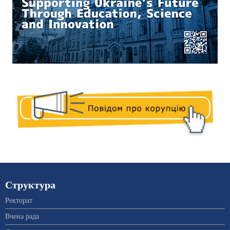
Структура
Ректорат
Вчена рада