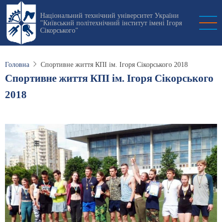
Перейти
Національний технічний університет України
до
"Київський політехнічний інститут імені Ігоря
основного
Сікорського"
вмісту
Головна
Спортивне життя КПІ ім. Ігоря Сікорського 2018
Спортивне життя КПІ ім. Ігоря Сікорського
2018