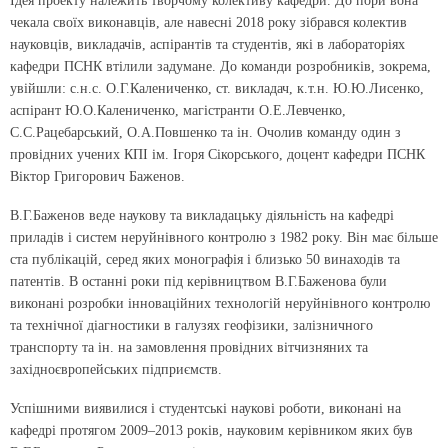
Ідея проекту належить творчому колективу кафедри. До пори вона
чекала своїх виконавців, але навесні 2018 року зібрався колектив
науковців, викладачів, аспірантів та студентів, які в лабораторіях
кафедри ПСНК втілили задумане. До команди розробників, зокрема,
увійшли: с.н.с. О.Г.Калениченко, ст. викладач, к.т.н. Ю.Ю.Лисенко,
аспірант Ю.О.Калениченко, магістранти О.Е.Левченко,
С.С.Рацебарський, О.А.Повшенко та ін. Очолив команду один з
провідних учених КПІ ім. Ігоря Сікорського, доцент кафедри ПСНК
Віктор Григорович Баженов.
В.Г.Баженов веде наукову та викладацьку діяльність на кафедрі
приладів і систем неруйнівного контролю з 1982 року. Він має більше
ста публікацій, серед яких монографія і близько 50 винаходів та
патентів. В останні роки під керівництвом В.Г.Баженова були
виконані розробки інноваційних технологій неруйнівного контролю
та технічної діагностики в галузях геофізики, залізничного
транспорту та ін. на замовлення провідних вітчизняних та
західноєвропейських підприємств.
Успішними виявилися і студентські наукові роботи, виконані на
кафедрі протягом 2009–2013 років, науковим керівником яких був