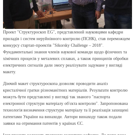
Проект "Структуроскоп EG", представлений науковцями кафедри
приладів і систем неруйнівного контролю (ПСНК), став переможцем
конкурсу стартап-проектів "Sikorsky Challenge – 2018".
Фундаментальні знання членів наукової команди щодо фізичних та
хімічних процесів у металевих сплавах, а також принципів обробки
електричних сигналів дали змогу реалізувати задумане у вигляді
макету.
Діючий макет структуроскопа дозволяє проводити аналіз
кристалічної гратки різноманітних матеріалів. Результати контролю
можуть бути представлені у вигляді так званого "паспорта
електронної структури матеріалу об'єкта контролю". Запропонована
технологія визначення структури матеріалу та її реалізація захищені
патентами України на винаходи. Автори винаходу також подали
заявки на отримання патентів у країнах ЄС.