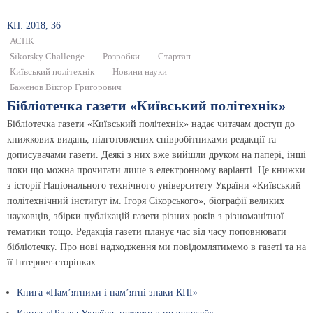
КП: 2018, 36
АСНК
Sikorsky Challenge
Розробки
Стартап
Київський політехнік
Новини науки
Баженов Віктор Григорович
Бібліотечка газети «Київський політехнік»
Бібліотечка газети «Київський політехнік» надає читачам доступ до
книжкових видань, підготовлених співробітниками редакції та
дописувачами газети. Деякі з них вже вийшли друком на папері, інші
поки що можна прочитати лише в електронному варіанті. Це книжки
з історії Національного технічного університету України «Київський
політехнічний інститут ім. Ігоря Сікорського», біографії великих
науковців, збірки публікацій газети різних років з різноманітної
тематики тощо. Редакція газети планує час від часу поповнювати
бібліотечку. Про нові надходження ми повідомлятимемо в газеті та на
її Інтернет-сторінках.
Книга «Пам’ятники і пам’ятні знаки КПІ»