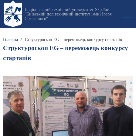
Перейти
Національний технічний університет України
до
"Київський політехнічний інститут імені Ігоря
основного
Сікорського"
вмісту
Головна
Структуроскоп EG – переможець конкурсу стартапів
Структуроскоп EG – переможець конкурсу
стартапів