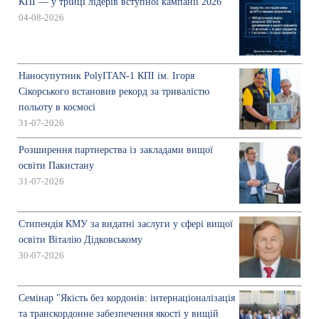
КПІ — у трійці лідерів вступної кампанії 2026
04-08-2026
Наносупутник PolyITAN-1 КПІ ім. Ігоря
Сікорського встановив рекорд за тривалістю
польоту в космосі
31-07-2026
Розширення партнерства із закладами вищої
освіти Пакистану
31-07-2026
Стипендія КМУ за видатні заслуги у сфері вищої
освіти Віталію Дідковському
30-07-2026
Семінар "Якість без кордонів: інтернаціоналізація
та транскордонне забезпечення якості у вищій