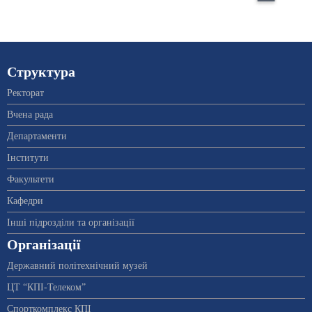
Структура
Ректорат
Вчена рада
Департаменти
Інститути
Факультети
Кафедри
Інші підрозділи та організації
Організації
Державний політехнічний музей
ЦТ “КПІ-Телеком”
Спорткомплекс КПІ