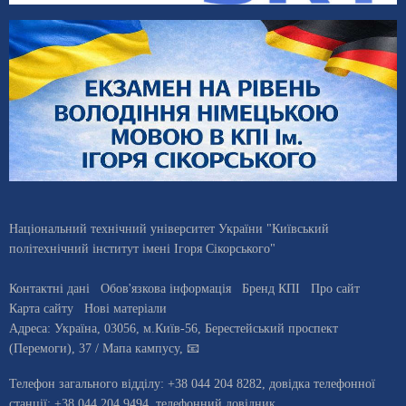
Національний технічний університет України "Київський
політехнічний інститут імені Ігоря Сікорського"
Контактні дані
Обов'язкова інформація
Бренд КПІ
Про сайт
Карта сайту
Нові матеріали
Адреса:
Україна
,
03056
, м.
Київ
-56,
Берестейський проспект
(Перемоги), 37
/ Мапа кампусу
,
📧
Телефон загального відділу:
+38 044 204 8282
, довiдка телефонної
станцiї:
+38 044 204 9494
,
телефонний довідник