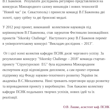
В.Г.Баженов. Результати досліджень регулярно представлялися на
конкурсах Міжнародного салону винаходів і нових технологій
"Новий час" (м. Севастополь) і принесли команді В.Г.Баженова дві
золоті, одну срібну та дві бронзові медалі.
У 2012 році проект, виконаний колективом науковців під
керівництвом В.Г.Баженова, став лауреатом Фестивалю інноваційних
проектів "Sikorsky Challenge". Наступного року В.Г.Баженов переміг
в університетському конкурсі "Викладач-дослідник – 2013".
От і цієї осені колектив кафедри ПСНК досяг чергового успіху. За
результатами конкурсу "Sikorsky Challenge – 2018" команда стартап-
проекту "Структуроскоп EG" була відзначена Міжнародним
експертним журі відповідним дипломом, а сам проект отримав
підтримку від Фонду науково-технічного розвитку України ім.
академіка В.С.Михалевича. Нині тривають переговори щодо розвитку
та впровадження проекту у виробництво. Тож бажаємо колективу
кафедри ПСНК подальших творчих успіхів, нових ідей та їх
реалізації.
О.В. Лашко, асистент каф. ПСНК