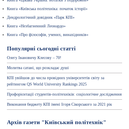
Книга «Цікава Україна: нотатки з подорожей»
Книга «Київська політехніка: початок історії»
Дендрологічний довідник «Парк КПІ»
Книга «Незбагненний Леонардо»
Книга «Про філософів, учених, винахідників»
Популярні сьогодні статті
Олегу Івановичу Клесову – 70!
Молитва сатані, що розкладає душі
КПІ увійшов до числа провідних університетів світу за
рейтингом QS World University Rankings 2025
Профорієнтації студентів-політехніків: соціологічне дослідження
Виконання бюджету КПІ імені Ігоря Сікорського за 2021 рік
Архів газети "Київський політехнік"