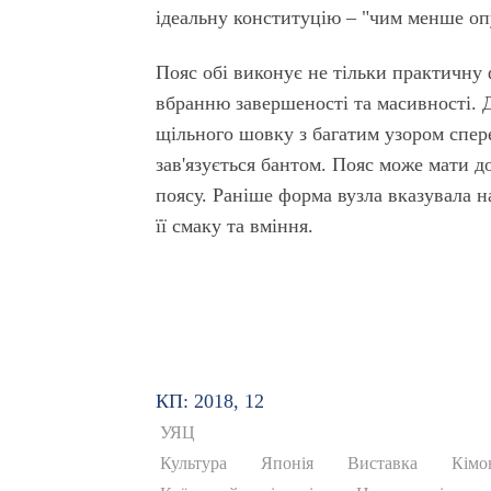
ідеальну конституцію – "чим менше оп
Пояс обі виконує не тільки практичну 
вбранню завершеності та масивності. Д
щільного шовку з багатим узором сперед
зав'язується бантом. Пояс може мати до
поясу. Раніше форма вузла вказувала н
її смаку та вміння.
КП: 2018, 12
УЯЦ
Культура
Японія
Виставка
Кімо