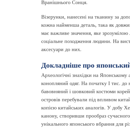
Вранішнього Сонця.
Візерунки, нанесені на тканину за доп
кожна найменша деталь, така як довжина
має важливе значення, яке зрозумілою
соціальне походження людини. На виста
аксесуари до них.
Докладніше про японський
Археологічні знахідки на Японському 
конопляний одяг. На початку І тис. до
бавовняний і шовковий костюми корейс
островів перебували під впливом китай
копією китайських аналогів. У добу Х
канону, створивши прообраз сучасного
унікального японського вбрання для р