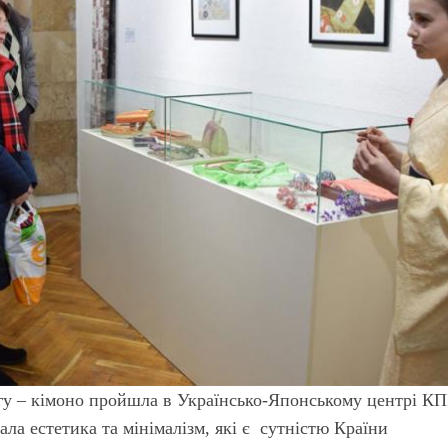
гу – кімоно пройшла в Українсько-Японському центрі КПІ
вала естетика та мінімалізм, які є сутністю Країни