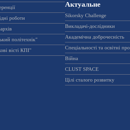
Актуальне
еренції
Sikorsky Challenge
ідні роботи
Викладачі-дослідники
архів
Академічна доброчесність
ький політехнік"
Спеціальності та освітні пр
ові вісті КПІ"
Війна
CLUST SPACE
Цілі сталого розвитку