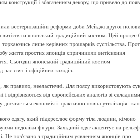
ям конструкції і збагаченням декору, що привело до поя
нили вестернізаційні реформи доби Мейджі другої полов
а витісняти японський традиційний костюм. Цей процес 
, торкаючись лише керівних прошарків суспільства. Про
особу життя простих японців спричинили витіснення
ття. Сьогодні японський традиційний костюм
 час свят і офіційних заходів.
, як правило, нееластичні. Для поясу використовують су
і і відрізняються від європейських аналогів зі складним
 досягається економія і практично повна утилізація тка
кого одягу, який підкреслює форму тіла людини, кімоно
вуючи недоліки фігури. Західний одяг акцентує на рельєфі
і. Це пов'язано з традиційним уявленням японців про