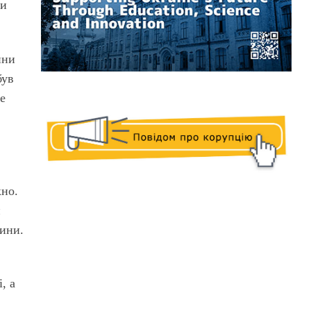
ви
ини
був
те
кно.
и
нини.
, а