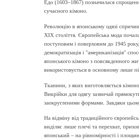
Едо (1603–1867) позначилася спрощенн
сучасного кімоно.
Революцію в японському одязі спричи
ХІХ століття. Європейська мода почал
поступовим і поверховим до 1945 року
демократизація і "американізація" сп
японського кімоно з повсякденного жи
використовується в основному лише під
Тканини, з яких виготовляється кімоно
Викрійки для одягу зазвичай прямокутн
заокругленими формами. Завдяки цьому
На відміну від традиційного європейсь
виділяє лише плечі та перехват, прихо
японський – на рівномірності і площин