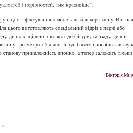
уклостей і нерівностей, тим красивіше".
функцію – фіксування кімоно, але й декоративну. Він на
ля цього виготовляють спеціальний відріз з парчі або
у, де пояс щільно прилягає до фігури, та ззаду, де він
вжину три метри і більше. Існує багато способів зав'язу
а станову приналежність японки, а тепер залежить тільки
Вікторія Ми
но