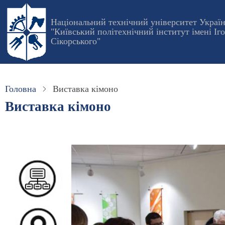
Перейти
до
Національний технічний університет Украї
"Київський політехнічний інститут імені Іг
основного
Сікорського"
вмісту
Головна
Виставка кімоно
Виставка кімоно