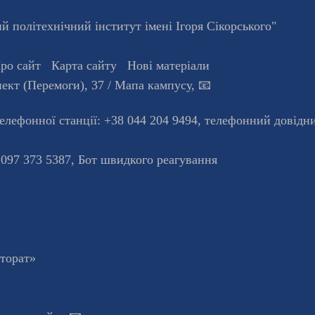
 політехнічний інститут імені Ігоря Сікорського"
ро сайт
Карта сайту
Нові матеріали
ект (Перемоги), 37
/ Мапа кампусу
,
📧
телефонної станцiї:
+38 044 204 9494
,
телефонний довідн
 097 373 5387,
Бот швидкого реагування
кторат»