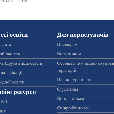
етського життя
ті освіти
Для користувачів
освіта
Школярам
обільність
Вступникам
а (друга вища освіта)
Особам з тимчасово окупов
територій
валіфікації
Першокурсникам
одної освіти
Студентам
ійні ресурси
Випускникам
 КПІ
Співробітникам
ння