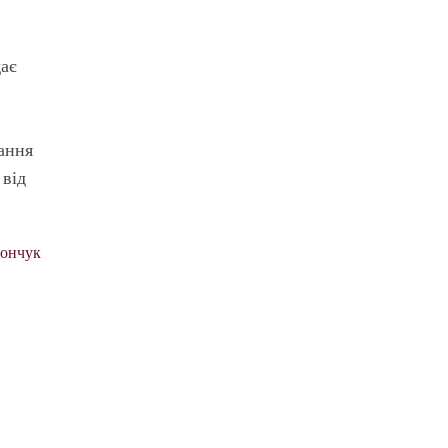
дає
вання
 від
рончук