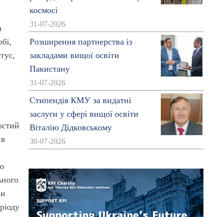
космосі
31-07-2026
а
обі,
Розширення партнерства із
тус,
закладами вищої освіти
Пакистану
31-07-2026
Стипендія КМУ за видатні
заслуги у сфері вищої освіти
остий
Віталію Дідковському
ив
30-07-2026
ою
ьного
пи
ріоду