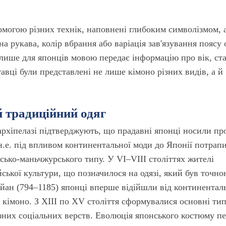
омогою різних технік, наповнені глибоким символізмом, 
 рукава, колір вбрання або варіація зав'язування поясу 
 лише для японців мовою передає інформацію про вік, ста
вці були представлені не лише кімоно різних видів, а й
 традиційний одяг
архіпелазі підтверджують, що прадавні японці носили пр
 н.е. під впливом континентальної моди до Японії потрап
ько-маньчжурського типу. У VI–VIII століттях жителі
ської культури, що позначилося на одязі, який був точн
ейан (794–1185) японці вперше відійшли від континентал
 кімоно. З XIII по XV століття сформувалися основні ти
ізних соціальних верств. Еволюція японського костюму пе