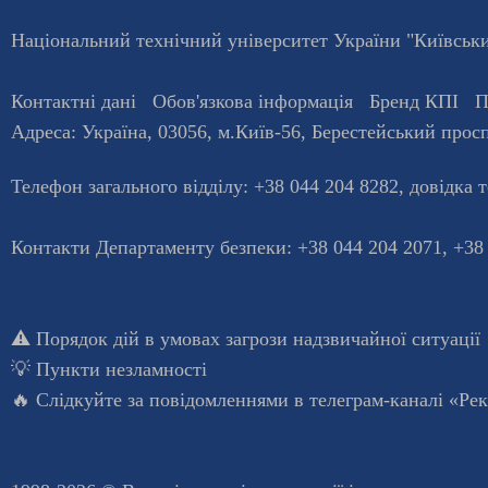
Національний технічний університет України "Київський
Контактні дані
Обов'язкова інформація
Бренд КПІ
П
Адреса:
Україна
,
03056
, м.
Київ
-56,
Берестейський просп
Телефон загального відділу:
+38 044 204 8282
, довiдка 
Контакти Департаменту безпеки: +38 044 204 2071, +38
⚠️
Порядок дій в умовах загрози надзвичайної ситуації
💡
Пункти незламності
🔥 Слідкуйте за повідомленнями в
телеграм-каналі «Ре