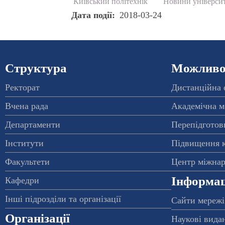
Київський політехнік
Новини університ
Дата події
2018-03-24
Структура
Можливос
Ректорат
Дистанційна 
Вчена рада
Академічна м
Департаменти
Перепідготовк
Інститути
Підвищення к
Факультети
Центр міжнар
Інформац
Кафедри
Інші підрозділи та організації
Сайти мережі
Організації
Наукові вида