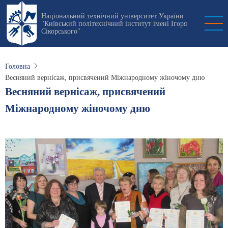
Перейти
Національний технічний університет України
до
"Київський політехнічний інститут імені Ігоря
основного
Сікорського"
вмісту
Головна
Весняний вернісаж, присвячений Міжнародному жіночому дню
Весняний вернісаж, присвячений
Міжнародному жіночому дню