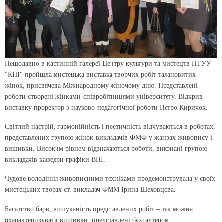
Нещодавно в картинній галереї Центру культури та мистецтв НТУУ
"КПІ" пройшла мистецька виставка творчих робіт талановитих
жінок, присвячена Міжнародному жіночому дню. Представлені
роботи створені жінками-співробітницями університету. Відкрив
виставку проректор з науково-педагогічної роботи Петро Киричок.
Світлий настрій, гармонійність і поетичність відчуваються в роботах,
представлених групою жінок-викладачів ФМФ у жанрах живопису і
вишивки. Високим рівнем відзначаються роботи, виконані групою
викладачів кафедри графіки ВПІ.
Чудове володіння живописними техніками продемонструвала у своїх
мистецьких творах ст. викладач ФММ Ірина Шеховцова.
Багатство барв, вишуканість представлених робіт – так можна
охарактеризувати вишивки, представлені бухгалтером