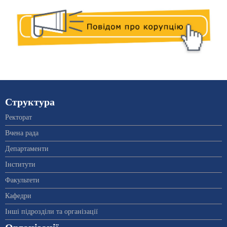
Структура
Ректорат
Вчена рада
Департаменти
Інститути
Факультети
Кафедри
Інші підрозділи та організації