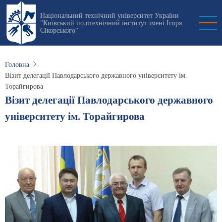
Перейти
Національний технічний університет України
до
"Київський політехнічний інститут імені Ігоря
основного
Сікорського"
вмісту
Головна
Візит делегації Павлодарського державного університету ім.
Торайгирова
Візит делегації Павлодарського державного
університету ім. Торайгирова