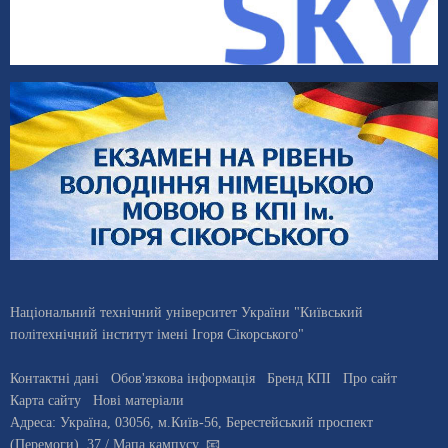
Національний технічний університет України "Київський
політехнічний інститут імені Ігоря Сікорського"
Контактні дані
Обов'язкова інформація
Бренд КПІ
Про сайт
Карта сайту
Нові матеріали
Адреса:
Україна
,
03056
, м.
Київ
-56,
Берестейський проспект
(Перемоги), 37
/ Мапа кампусу
,
📧