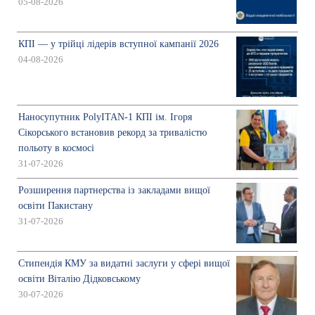
05-08-2026
КПІ — у трійці лідерів вступної кампанії 2026
04-08-2026
Наносупутник PolyITAN-1 КПІ ім. Ігоря
Сікорського встановив рекорд за тривалістю
польоту в космосі
31-07-2026
Розширення партнерства із закладами вищої
освіти Пакистану
31-07-2026
Стипендія КМУ за видатні заслуги у сфері вищої
освіти Віталію Дідковському
30-07-2026