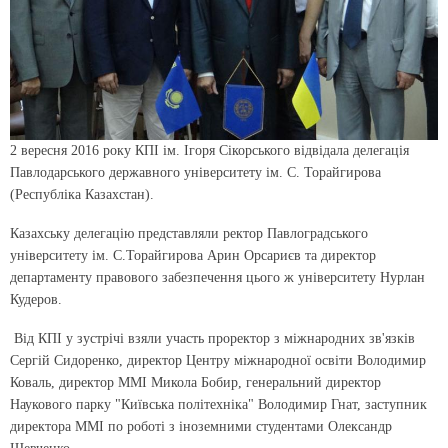
2 вересня 2016 року КПІ ім. Ігоря Сікорського відвідала делегація
Павлодарського державного уні­верситету ім. С. Торайгирова
(Республіка Казахстан).
Казахську делегацію представляли ректор Павлоградського
університету ім. С.Торайгирова Арин Орсариєв та директор
департаменту правового забезпечення цього ж університету Нурлан
Кудеров.
Від КПІ у зустрічі взяли участь проректор з міжнародних зв'язків
Сергій Сидоренко, директор Центру міжнародної освіти Володимир
Коваль, директор ММІ Микола Бобир, генеральний директор
Наукового парку "Київська політехніка" Володимир Гнат, заступник
директора ММІ по роботі з іноземними студентами Олександр