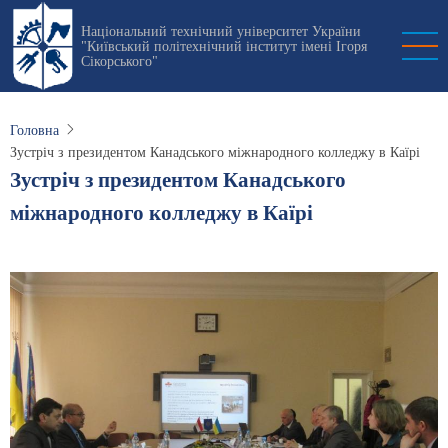
Перейти
Національний технічний університет України
до
"Київський політехнічний інститут імені Ігоря
основного
Сікорського"
вмісту
Головна
Зустріч з президентом Канадського міжнародного колледжу в Каїрі
Зустріч з президентом Канадського
міжнародного колледжу в Каїрі