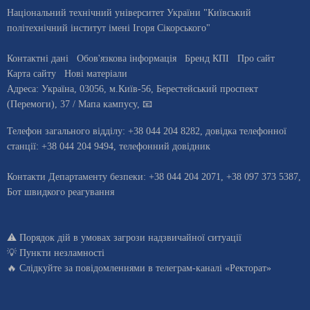
Національний технічний університет України "Київський
політехнічний інститут імені Ігоря Сікорського"
Контактні дані
Обов'язкова інформація
Бренд КПІ
Про сайт
Карта сайту
Нові матеріали
Адреса:
Україна
,
03056
, м.
Київ
-56,
Берестейський проспект
(Перемоги), 37
/ Мапа кампусу
,
📧
Телефон загального відділу:
+38 044 204 8282
, довiдка телефонної
станцiї:
+38 044 204 9494
,
телефонний довідник
Контакти Департаменту безпеки: +38 044 204 2071, +38 097 373 5387,
Бот швидкого реагування
⚠️
Порядок дій в умовах загрози надзвичайної ситуації
💡
Пункти незламності
🔥 Слідкуйте за повідомленнями в
телеграм-каналі «Ректорат»