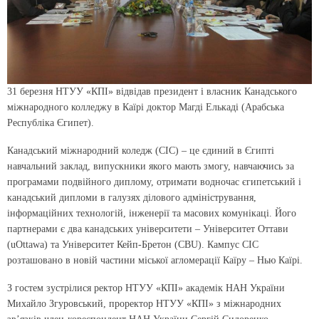
31 березня НТУУ «КПІ» відвідав президент і власник Канадського
міжнародного колледжу в Каїрі доктор Магді Елькаді (Арабська
Республіка Єгипет).
Канадський міжнародний коледж (CIC) – це єдиний в Єгипті
навчальний заклад, випускники якого мають змогу, навчаючись за
програмами подвійного диплому, отримати водночас єгипетський і
канадський дипломи в галузях ділового адміністрування,
інформаційних технологій, інженерії та масових комунікаці. Його
партнерами є два канадських університети – Університет Оттави
(uOttawa) та Університет Кейп-Бретон (CBU). Кампус CIC
розташовано в новій частини міської агломерації Каїру – Нью Каїрі.
З гостем зустрілися ректор НТУУ «КПІ» академік НАН України
Михайло Згуровський, проректор НТУУ «КПІ» з міжнародних