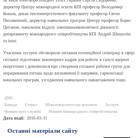
зв’язків член-кореспондент НАН України Сергій Сидоренко,
директор Центру міжнародної освіти КПІ професор Володимир
Коваль, декан теплоенергетичного факультету професор Євген
Письменний, директор навчальних програм Центру професор Борис
Циганок, начальник відділу зовнішньоекономічної діяльності
департаменту міжнародного співробітництва КПІ Андрій Шишолін
та інші.
Учасники зустрічі обговорили питання потенційної співпраці в сфері
спільної підготовки інженерних кадрів для роботи в галузі ядерної
енергетики і домовилися про створення спільної робочої групи для
опрацювання питань щодо визначення її напрямів, гармонізації
начальних програм, узгодження навчального навантаження тощо.
ДМС
Канада
Єгипет
Міжуніверситетські контакти
Зустріч
Новини прес-служби
Новини міжнародного співробітництва
Дата події
2016-03-31
Останні матеріали сайту