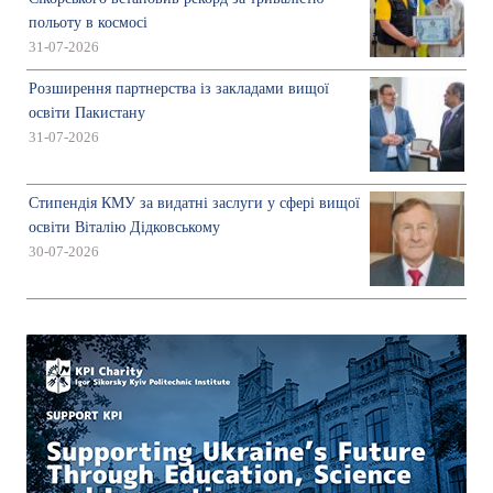
польоту в космосі
31-07-2026
Розширення партнерства із закладами вищої
освіти Пакистану
31-07-2026
Стипендія КМУ за видатні заслуги у сфері вищої
освіти Віталію Дідковському
30-07-2026