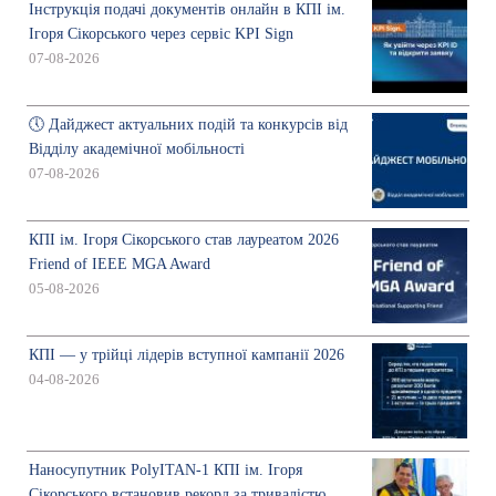
Інструкція подачі документів онлайн в КПІ ім.
Ігоря Сікорського через сервіс KPI Sign
07-08-2026
🕔 Дайджест актуальних подій та конкурсів від
Відділу академічної мобільності
07-08-2026
КПІ ім. Ігоря Сікорського став лауреатом 2026
Friend of IEEE MGA Award
05-08-2026
КПІ — у трійці лідерів вступної кампанії 2026
04-08-2026
Наносупутник PolyITAN-1 КПІ ім. Ігоря
Сікорського встановив рекорд за тривалістю