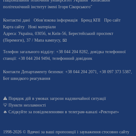
Національний технічний університет України "Київський
політехнічний інститут імені Ігоря Сікорського"
Контактні дані
Обов'язкова інформація
Бренд КПІ
Про сайт
Карта сайту
Нові матеріали
Адреса:
Україна
,
03056
, м.
Київ
-56,
Берестейський проспект
(Перемоги), 37
/ Мапа кампусу
,
📧
Телефон загального відділу:
+38 044 204 8282
, довiдка телефонної
станцiї:
+38 044 204 9494
,
телефонний довідник
Контакти Департаменту безпеки: +38 044 204 2071, +38 097 373 5387,
Бот швидкого реагування
⚠️
Порядок дій в умовах загрози надзвичайної ситуації
💡
Пункти незламності
🔥 Слідкуйте за повідомленнями в
телеграм-каналі «Ректорат»
1998-2026 © Вдячні за ваші
пропозиції і зауваження стосовно сайту