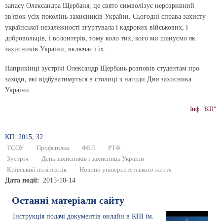
запасу Олександра Щербаня, це свято символізує нерозривний
зв'язок усіх поколінь захисників України. Сьогодні справа захисту
української незалежності згуртувала і кадрових військових, і
добровольців, і волонтерів, тому коло тих, кого ми шануємо як
захисників України, включає і їх.
Наприкінці зустрічі Олександр Щербань розповів студентам про
заходи, які відбуватимуться в столиці з нагоди Дня захисника
України.
Інф. "КП"
КП: 2015, 32
ТСОУ
Профспілка
ФЕЛ
РТФ
Зустріч
День захисників і захисниць України
Київський політехнік
Новини університетського життя
Дата події
2015-10-14
Останні матеріали сайту
Інструкція подачі документів онлайн в КПІ ім.