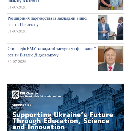
польоту в космосі
31-07-2026
Розширення партнерства із закладами вищої
освіти Пакистану
31-07-2026
Стипендія КМУ за видатні заслуги у сфері вищої
освіти Віталію Дідковському
30-07-2026