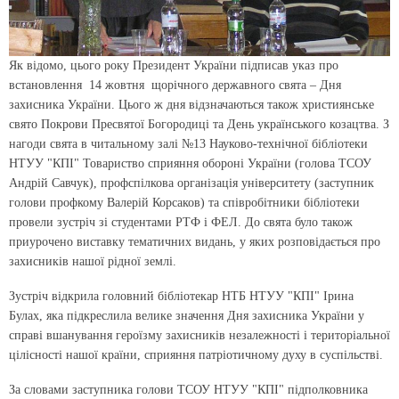
Як відомо, цього року Президент України підписав указ про
встановлення 14 жовтня щорічного державного свята – Дня
захисника України. Цього ж дня відзначаються також християнське
свято Покрови Пресвятої Богородиці та День українського козацтва. З
нагоди свята в читальному залі №13 Науково-технічної бібліотеки
НТУУ "КПІ" Товариство сприяння обороні України (голова ТСОУ
Андрій Савчук), профспілкова організація університету (заступник
голови профкому Валерій Корсаков) та співробітники бібліотеки
провели зустріч зі студентами РТФ і ФЕЛ. До свята було також
приурочено виставку тематичних видань, у яких розповідається про
захисників нашої рідної землі.
Зустріч відкрила головний бібліотекар НТБ НТУУ "КПІ" Ірина
Булах, яка підкреслила велике значення Дня захисника України у
справі вшанування героїзму захисників незалежності і територіальної
цілісності нашої країни, сприяння патріотичному духу в суспільстві.
За словами заступника голови ТСОУ НТУУ "КПІ" підполковника