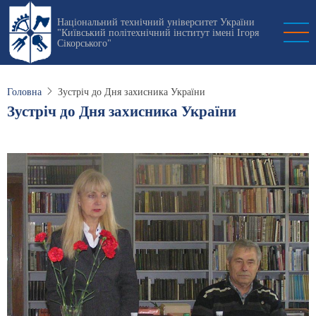
Перейти
Національний технічний університет України
до
"Київський політехнічний інститут імені Ігоря
основного
Сікорського"
вмісту
Головна
Зустріч до Дня захисника України
Зустріч до Дня захисника України