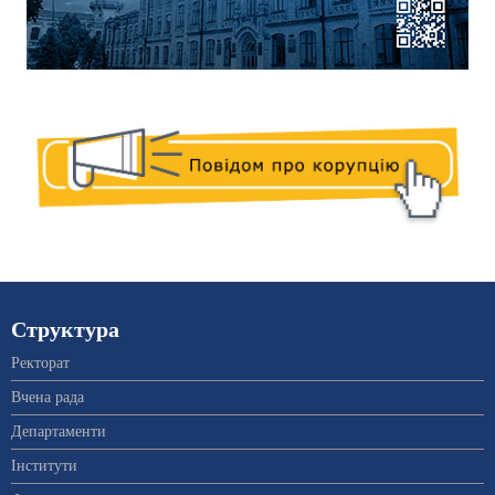
Структура
Ректорат
Вчена рада
Департаменти
Інститути