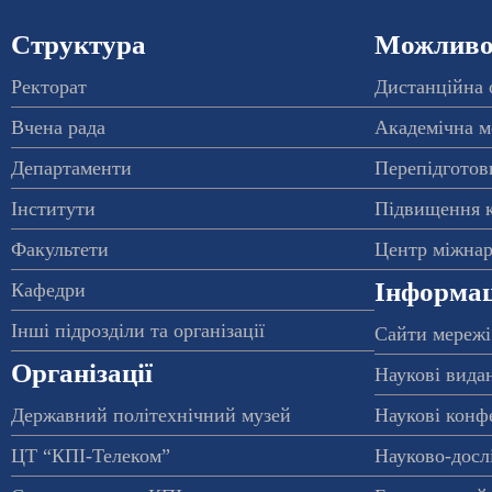
Структура
Можливос
Ректорат
Дистанційна 
Вчена рада
Академічна м
Департаменти
Перепідготовк
Інститути
Підвищення к
Факультети
Центр міжнар
Інформац
Кафедри
Інші підрозділи та організації
Сайти мережі
Організації
Наукові вида
Державний політехнічний музей
Наукові конф
ЦТ “КПІ-Телеком”
Науково-досл