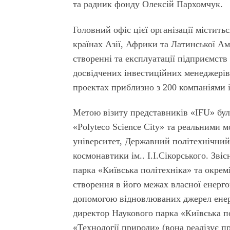
та радник фонду Олексій Пархомчук.
Головний офіс цієї організації міститьс
країнах Азії, Африки та Латинської А
створенні та експлуатації підприємств
досвідчених інвестиційних менеджерів
проектах приблизно з 200 компаніями 
Метою візиту представників «IFU» бул
«Polyteco Science Сity» та реальними 
університет, Державний політехнічний 
космонавтики ім.. І.І.Сікорського. Зві
парка «Київська політехніка» та окрем
створення в його межах власної енерго
допомогою відновлюваних джерел енер
директор Наукового парка «Київська п
«Технології природи» (вона реалізує п