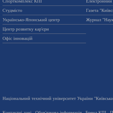
Спорткомплекс КПІ
Електронний 
Студмісто
Газета "Київс
Українсько-Японський центр
Журнал "Наук
Центр розвитку кар'єри
Офіс інновацій
Національний технічний університет України "Київський
Контактні дані
Обов'язкова інформація
Бренд КПІ
П