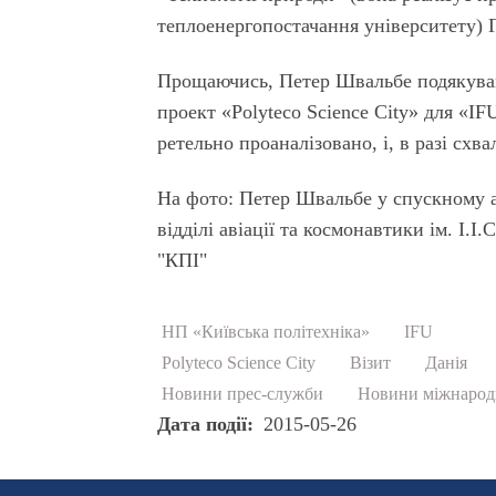
теплоенергопостачання університету) 
Прощаючись, Петер Швальбе подякував
проект «Polyteco Science Сity» для «IF
ретельно проаналізовано, і, в разі схв
На фото: Петер Швальбе у спускному а
відділі авіації та космонавтики ім. І
"КПІ"
НП «Київська політехніка»
IFU
Polyteco Science City
Візит
Данія
Новини прес-служби
Новини міжнародн
Дата події
2015-05-26