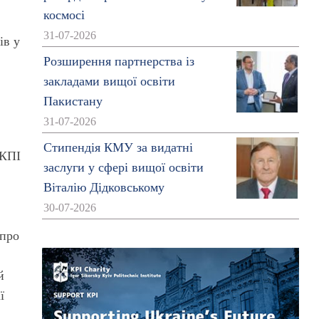
космосі
31-07-2026
ів у
Розширення партнерства із
закладами вищої освіти
х
Пакистану
31-07-2026
Стипендія КМУ за видатні
 КПІ
заслуги у сфері вищої освіти
Віталію Дідковському
30-07-2026
 про
й
ї