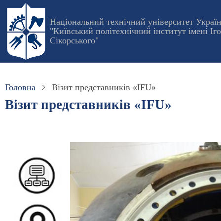
Перейти
до
Національний технічний університет Украї
"Київський політехнічний інститут імені Іг
основного
Сікорського"
вмісту
Головна
Візит представників «IFU»
Візит представників «IFU»