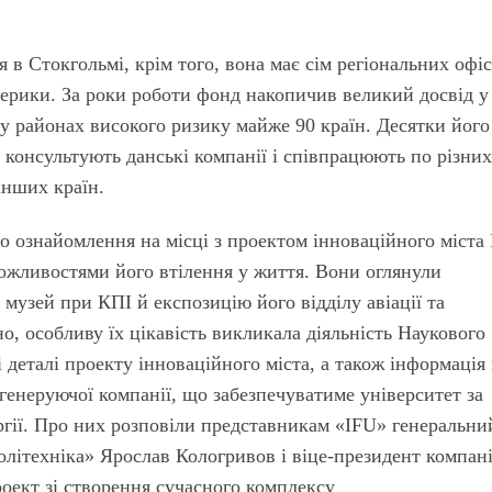
я в Стокгольмі, крім того, вона має сім регіональних офіс
мерики. За роки роботи фонд накопичив великий досвід у
 у районах високого ризику майже 90 країн. Десятки його
 консультують данські компанії і співпрацюють по різни
інших країн.
о ознайомлення на місці з проектом інноваційного міста
можливостями його втілення у життя. Вони оглянули
музей при КПІ й експозицію його відділу авіації та
сно, особливу їх цікавість викликала діяльність Наукового
і деталі проекту інноваційного міста, а також інформація
генеруючої компанії, що забезпечуватиме університет за
гії. Про них розповіли представникам «IFU» генеральни
олітехніка» Ярослав Кологривов і віце-президент компані
роект зі створення сучасного комплексу