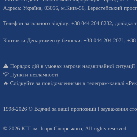
Адреса:
Україна
,
03056
, м.
Київ
-56,
Берестейський просп
Телефон загального відділу:
+38 044 204 8282
, довiдка 
Контакти Департаменту безпеки: +38 044 204 2071, +38
⚠️
Порядок дій в умовах загрози надзвичайної ситуації
💡
Пункти незламності
🔥 Слідкуйте за повідомленнями в
телеграм-каналі «Ре
1998-2026 © Вдячні за ваші
пропозиції і зауваження ст
© 2026 КПІ ім. Ігоря Сікорського, All rights reserved.