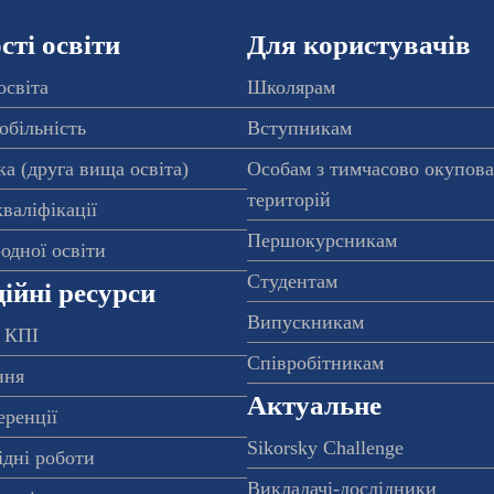
ті освіти
Для користувачів
освіта
Школярам
обільність
Вступникам
а (друга вища освіта)
Особам з тимчасово окупов
територій
валіфікації
Першокурсникам
одної освіти
Студентам
ійні ресурси
Випускникам
 КПІ
Співробітникам
ння
Актуальне
еренції
Sikorsky Challenge
ідні роботи
Викладачі-дослідники