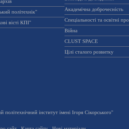
архів
Академічна доброчесність
ький політехнік"
Спеціальності та освітні пр
ові вісті КПІ"
Війна
CLUST SPACE
Цілі сталого розвитку
 політехнічний інститут імені Ігоря Сікорського"
ро сайт
Карта сайту
Нові матеріали