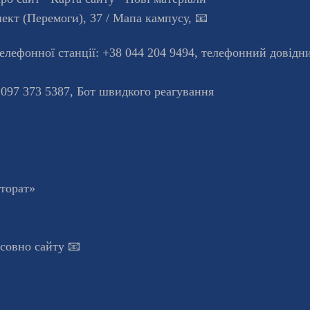
ект (Перемоги), 37
/ Мапа кампусу
,
📧
телефонної станцiї:
+38 044 204 9494
,
телефонний довідн
 097 373 5387,
Бот швидкого реагування
кторат»
осовно сайту 📧