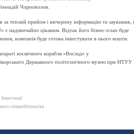
Геннадій Чорноволов.
 за теплий прийом і вичерпну інформацію та зауважив,
U» є надзвичайно цікавим. Відтак його бізнес-план буде
алення, компанія буде готова інвестувати в нього кошти.
параті космічного корабля «Восход» у
.І.Сікорського Державного політехнічного музею при НТУУ
Інвестиції
ого співробітництва