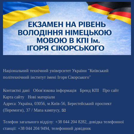
Національний технічний університет України "Київський
політехнічний інститут імені Ігоря Сікорського"
Контактні дані
Обов'язкова інформація
Бренд КПІ
Про сайт
Карта сайту
Нові матеріали
Адреса:
Україна
,
03056
, м.
Київ
-56,
Берестейський проспект
(Перемоги), 37
/ Мапа кампусу
,
📧
Телефон загального відділу:
+38 044 204 8282
, довiдка телефонної
станцiї:
+38 044 204 9494
,
телефонний довідник