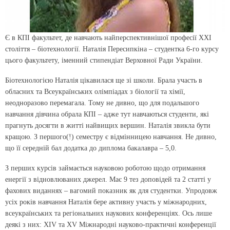
Є в КПІ факультет, де навчають найперспективнішої професії ХХІ
століття – біотехнології. Наталія Пересипкіна – студентка 6-го курсу
цього факультету, іменний стипендіат Верховної Ради України.
Біотехнологією Наталія цікавилася ще зі школи. Брала участь в
обласних та Всеукраїнських олімпіадах з біології та хімії,
неодноразово перемагала. Тому не дивно, що для подальшого
навчання дівчина обрала КПІ – адже тут навчаються студенти, які
прагнуть досягти в житті найвищих вершин. Наталія звикла бути
кращою. З першого(!) семестру є відмінницею навчання. Не дивно,
що її середній бал додатка до диплома бакалавра – 5,0.
З перших курсів займається науковою роботою щодо отримання
енергії з відновлюваних джерел. Має 9 тез доповідей та 2 статті у
фахових виданнях – вагомий показник як для студентки. Упродовж
усіх років навчання Наталія бере активну участь у міжнародних,
всеукраїнських та регіональних наукових конференціях. Ось лише
деякі з них: XІV та ХV Міжнародні науково-практичні конференції