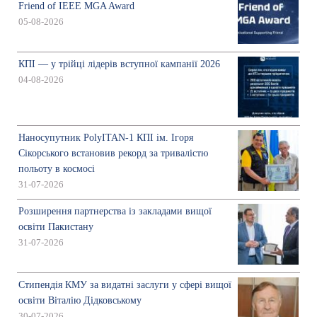
Friend of IEEE MGA Award
05-08-2026
КПІ — у трійці лідерів вступної кампанії 2026
04-08-2026
Наносупутник PolyITAN-1 КПІ ім. Ігоря
Сікорського встановив рекорд за тривалістю
польоту в космосі
31-07-2026
Розширення партнерства із закладами вищої
освіти Пакистану
31-07-2026
Стипендія КМУ за видатні заслуги у сфері вищої
освіти Віталію Дідковському
30-07-2026