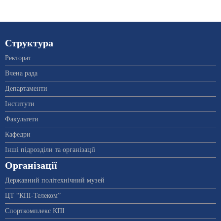
Структура
Ректорат
Вчена рада
Департаменти
Інститути
Факультети
Кафедри
Інші підрозділи та організації
Організації
Державний політехнічний музей
ЦТ “КПІ-Телеком”
Спорткомплекс КПІ