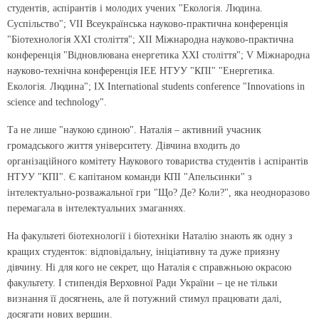
студентів, аспірантів і молодих учених "Екологія. Людина.
Суспільство"; VIІ Всеукраїнська науково-практична конференція
"Біотехнологія ХХІ століття"; ХІІ Міжнародна науково-практична
конференція "Відновлювана енергетика XXI століття"; V Міжнародна
науково-технічна конференція ІЕЕ НТУУ "КПІ" "Енергетика.
Екологія. Людина"; IX International students conference "Innovations in
science and technology".
Та не лише "наукою єдиною". Наталія – активний учасник
громадського життя університету. Дівчина входить до
організаційного комітету Наукового товариства студентів і аспірантів
НТУУ "КПІ". Є капітаном команди КПІ "Апельсинки" з
інтелектуально-розважальної гри "Що? Де? Коли?", яка неодноразово
перемагала в інтелектуальних змаганнях.
На факультеті біотехнології і біотехніки Наталію знають як одну з
кращих студенток: відповідальну, ініціативну та дуже приязну
дівчину. Ні для кого не секрет, що Наталія є справжньою окрасою
факультету. І стипендія Верховної Ради України – це не тільки
визнання її досягнень, але й потужний стимул працювати далі,
досягати нових вершин.