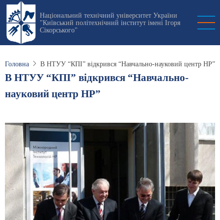
Перейти
Національний технічний університет України
до
"Київський політехнічний інститут імені Ігоря
основного
Сікорського"
вмісту
Головна
В НТУУ “КПІ” відкрився “Навчально-науковий центр НР”
В НТУУ “КПІ” відкрився “Навчально-
науковий центр НР”