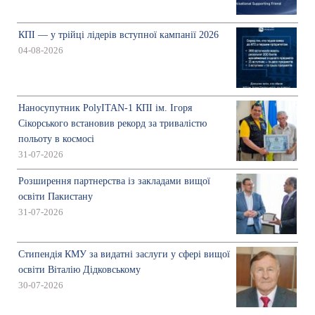
КПІ — у трійці лідерів вступної кампанії 2026
04-08-2026
Наносупутник PolyITAN-1 КПІ ім. Ігоря
Сікорського встановив рекорд за тривалістю
польоту в космосі
31-07-2026
Розширення партнерства із закладами вищої
освіти Пакистану
31-07-2026
Стипендія КМУ за видатні заслуги у сфері вищої
освіти Віталію Дідковському
30-07-2026