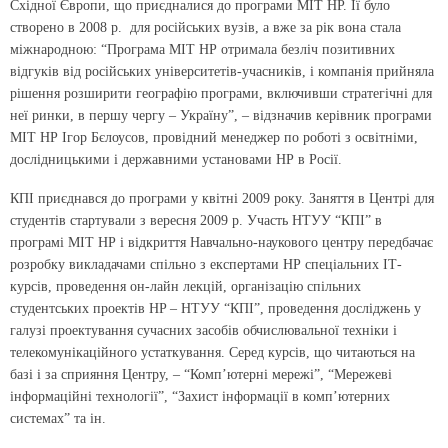
Східної Європи, що приєдналися до програми МІТ НР. Її було
створено в 2008 р. для російських вузів, а вже за рік вона стала
міжнародною: “Програма МІТ НР отримала безліч позитивних
відгуків від російських університетів-учасників, і компанія прийняла
рішення розширити географію програми, включивши стратегічні для
неї ринки, в першу чергу – Україну”, – відзначив керівник програми
МІТ НР Ігор Бєлоусов, провідний менеджер по роботі з освітніми,
дослідницькими і державними установами НР в Росії.
КПІ приєднався до програми у квітні 2009 року. Заняття в Центрі для
студентів стартували з вересня 2009 р. Участь НТУУ “КПІ” в
програмі МІТ НР і відкриття Навчально-наукового центру передбачає
розробку викладачами спільно з експертами НР спеціальних ІТ-
курсів, проведення он-лайн лекцій, організацію спільних
студентських проектів HP – НТУУ “КПІ”, проведення досліджень у
галузі проектування сучасних засобів обчислювальної техніки і
телекомунікаційного устаткування. Серед курсів, що читаються на
базі і за сприяння Центру, – “Комп’ютерні мережі”, “Мережеві
інформаційні технології”, “Захист інформації в комп’ютерних
системах” та ін.