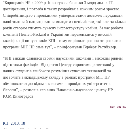
“Корпорація HP в 2009 р. інвестувала близько 3 млрд дол. в ІТ-
дослідження, і потреба в таких розробках з кожним роком зростає.
Співробітництво з провідними університетами дозволяє передавати
наші знання й напрацювання молодим спеціалістам, які вже за кілька
років створюватимуть сучасну інфраструктуру країни. За час роботи
компанії Hewlett-Packard в Україні ми переконались у високій
кваліфікації випускників КПІ і тому вирішили розпочати розвиток
програми МІТ НР саме тут”, – поінформував Герберт Растбіхлер.
“КПІ завжди славився своїми науковими школами і високим рівнем
підготовки фахівців. Відкриття Центру сприятиме розвиткові у
наших студентів глибокого розуміння сучасних технологій та
дозволить викладацькому складу в рамках програми МІТ НР
обмінюватися досвідом з колегами з провідних університетів
Європи”, – розповів керівник Навчально-наукового центру НР
Ю.М.Виноградов.
Інф. «КП»
КП: 2010, 18