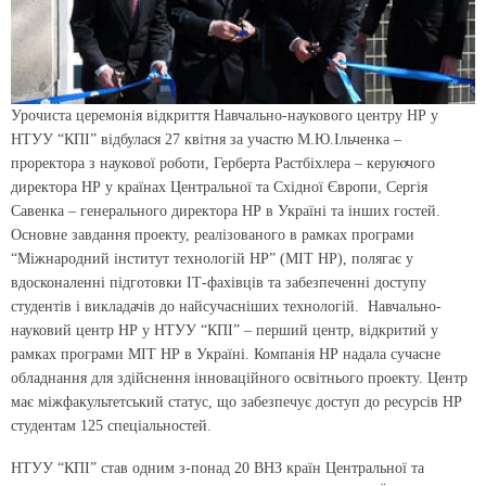
Урочиста церемонія відкриття Навчально-наукового центру НР у
НТУУ “КПІ” відбулася 27 квітня за участю М.Ю.Ільченка –
проректора з наукової роботи, Герберта Растбіхлера – керуючого
директора НР у країнах Центральної та Східної Європи, Сергія
Савенка – генерального директора НР в Україні та інших гостей.
Основне завдання проекту, реалізованого в рамках програми
“Міжнародний інститут технологій НР” (МІТ НР), полягає у
вдосконаленні підготовки ІТ-фахівців та забезпеченні доступу
студентів і викладачів до найсучасніших технологій. Навчально-
науковий центр НР у НТУУ “КПІ” – перший центр, відкритий у
рамках програми МІТ НР в Україні. Компанія НР надала сучасне
обладнання для здійснення інноваційного освітнього проекту. Центр
має міжфакультетський статус, що забезпечує доступ до ресурсів НР
студентам 125 спеціальностей.
НТУУ “КПІ” став одним з-понад 20 ВНЗ країн Центральної та