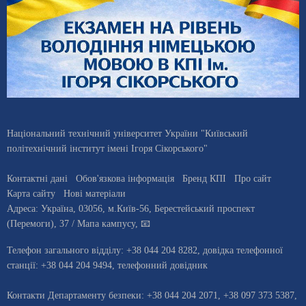
Національний технічний університет України "Київський
політехнічний інститут імені Ігоря Сікорського"
Контактні дані
Обов'язкова інформація
Бренд КПІ
Про сайт
Карта сайту
Нові матеріали
Адреса:
Україна
,
03056
, м.
Київ
-56,
Берестейський проспект
(Перемоги), 37
/ Мапа кампусу
,
📧
Телефон загального відділу:
+38 044 204 8282
, довiдка телефонної
станцiї:
+38 044 204 9494
,
телефонний довідник
Контакти Департаменту безпеки: +38 044 204 2071, +38 097 373 5387,