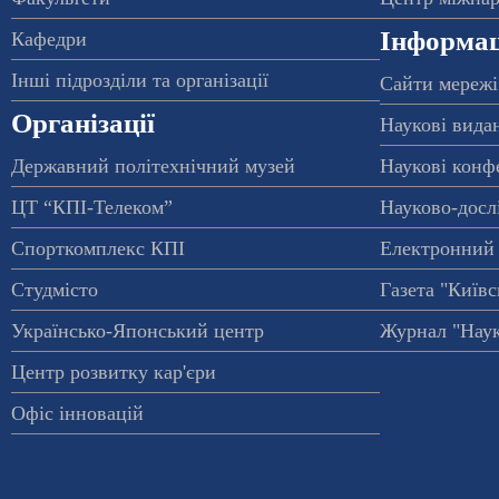
Інформац
Кафедри
Інші підрозділи та організації
Сайти мережі
Організації
Наукові вида
Державний політехнічний музей
Наукові конф
ЦТ “КПІ-Телеком”
Науково-досл
Спорткомплекс КПІ
Електронний 
Студмісто
Газета "Київс
Українсько-Японський центр
Журнал "Наук
Центр розвитку кар'єри
Офіс інновацій