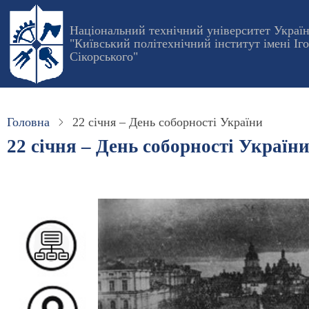
Перейти
до
Національний технічний університет Украї
"Київський політехнічний інститут імені Іг
основного
Сікорського"
вмісту
Головна
22 січня – День соборності України
22 січня – День соборності Україн