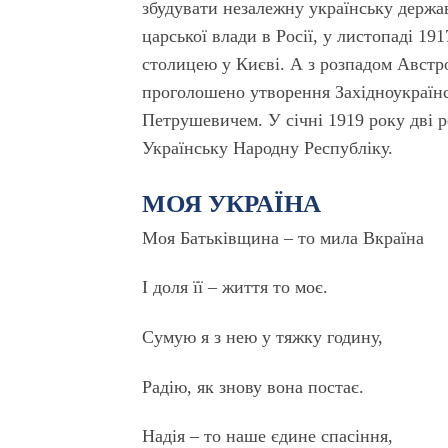
збудувати незалежну українську держав
царської влади в Росії, у листопаді 19
столицею у Києві. А з розпадом Австро
проголошено утворення Західноукраїнс
Петрушевичем. У січні 1919 року дві 
Українську Народну Республіку.
МОЯ УКРАЇНА
Моя Батьківщина – то мила Вкраїна
І доля її – життя то моє.
Сумую я з нею у тяжку годину,
Радію, як знову вона постає.
Надія – то наше єдине спасіння,