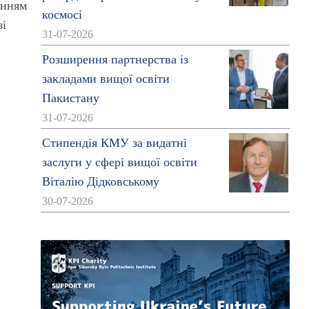
енням
космосі
зі
31-07-2026
Розширення партнерства із
закладами вищої освіти
Пакистану
31-07-2026
Стипендія КМУ за видатні
заслуги у сфері вищої освіти
Віталію Дідковському
30-07-2026