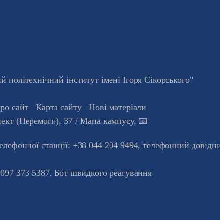
 політехнічний інститут імені Ігоря Сікорського"
ро сайт
Карта сайту
Нові матеріали
ект (Перемоги), 37
/ Мапа кампусу
,
📧
телефонної станцiї:
+38 044 204 9494
,
телефонний довідн
 097 373 5387,
Бот швидкого реагування