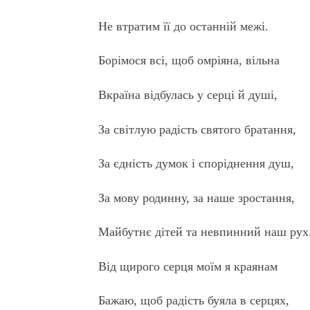
Не втратим її до останній межі.
Борімося всі, щоб омріяна, вільна
Вкраїна відбулась у серці й душі,
За світлую радість святого братання,
За єдність думок і споріднення душ,
За мову родинну, за наше зростання,
Майбутнє дітей та невпинний наш рух
Від щирого серця моїм я краянам
Бажаю, щоб радість буяла в серцях,