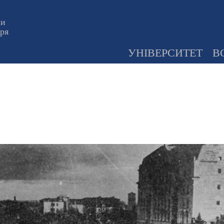
ни
оря
УНІВЕРСИТЕТ
В
и