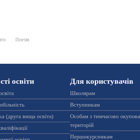
ято
Поезія
ті освіти
Для користувачів
освіта
Школярам
обільність
Вступникам
а (друга вища освіта)
Особам з тимчасово окупов
територій
валіфікації
Першокурсникам
одної освіти