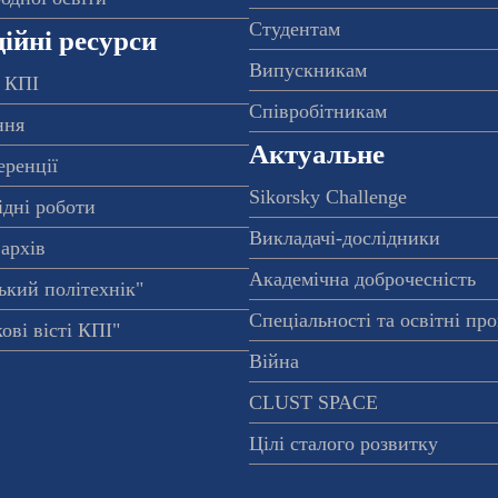
Студентам
ійні ресурси
Випускникам
 КПІ
Співробітникам
ння
Актуальне
еренції
Sikorsky Challenge
ідні роботи
Викладачі-дослідники
архів
Академічна доброчесність
ький політехнік"
Спеціальності та освітні пр
ові вісті КПІ"
Війна
CLUST SPACE
Цілі сталого розвитку