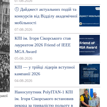
07-08-2026
🕔 Дайджест актуальних подій та
конкурсів від Відділу академічної
мобільності
07-08-2026
КПІ ім. Ігоря Сікорського став
лауреатом 2026 Friend of IEEE
MGA Award
05-08-2026
КПІ — у трійці лідерів вступної
кампанії 2026
04-08-2026
Наносупутник PolyITAN-1 КПІ
цької
ім. Ігоря Сікорського встановив
рекорд за тривалістю польоту в