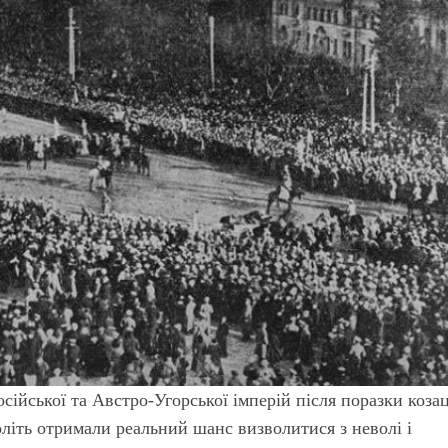
осійської та Австро-Угорської імперій після поразки коза
літь отримали реальний шанс визволитися з неволі і