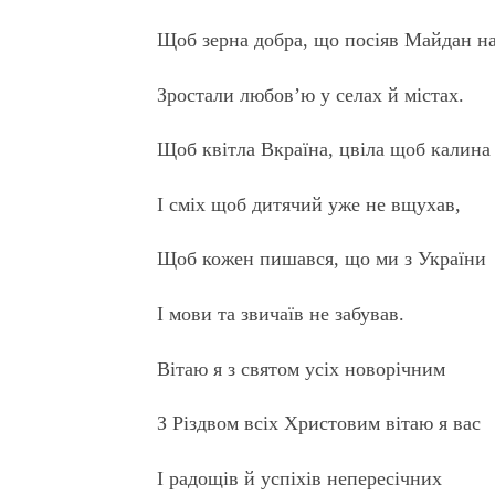
Щоб зерна добра, що посіяв Майдан н
Зростали любов’ю у селах й містах.
Щоб квітла Вкраїна, цвіла щоб калина
І сміх щоб дитячий уже не вщухав,
Щоб кожен пишався, що ми з України
І мови та звичаїв не забував.
Вітаю я з святом усіх новорічним
З Різдвом всіх Христовим вітаю я вас
І радощів й успіхів непересічних