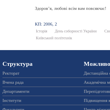
Здоров’я, любові всім вам повсякчас!
КП: 2006, 2
Історія
День соборності України
Св
Київський політехнік
Структура
Можливос
Ректорат
Дистанційна 
Вчена рада
Академічна м
Департаменти
Перепідготовк
Інститути
Підвищення к
Факультети
Центр міжнар