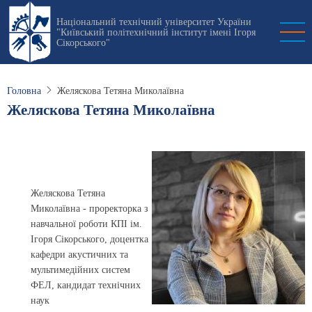
Перейти
Національний технічний університет України
до
"Київський політехнічний інститут імені Ігоря
основного
Сікорського"
вмісту
Головна
Желяскова Тетяна Миколаївна
Желяскова Тетяна Миколаївна
Желяскова Тетяна
Миколаївна - проректорка з
навчальної роботи КПІ ім.
Ігоря Сікорського, доцентка
кафедри акустичних та
мультимедійних систем
ФЕЛ, кандидат технічних
наук