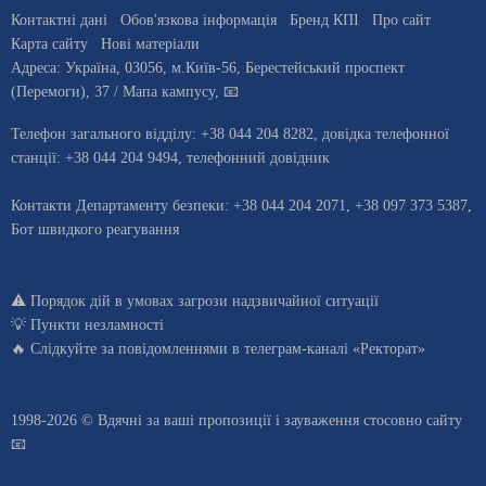
Контактні дані
Обов'язкова інформація
Бренд КПІ
Про сайт
Карта сайту
Нові матеріали
Адреса:
Україна
,
03056
, м.
Київ
-56,
Берестейський проспект
(Перемоги), 37
/ Мапа кампусу
,
📧
Телефон загального відділу:
+38 044 204 8282
, довiдка телефонної
станцiї:
+38 044 204 9494
,
телефонний довідник
Контакти Департаменту безпеки: +38 044 204 2071, +38 097 373 5387,
Бот швидкого реагування
⚠️
Порядок дій в умовах загрози надзвичайної ситуації
💡
Пункти незламності
🔥 Слідкуйте за повідомленнями в
телеграм-каналі «Ректорат»
1998-2026 © Вдячні за ваші
пропозиції і зауваження стосовно сайту
📧