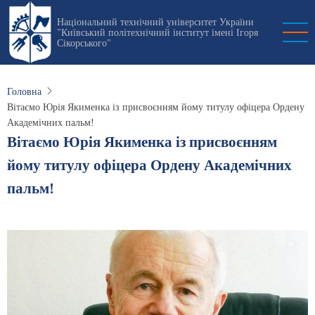
Перейти
Національний технічний університет України
до
"Київський політехнічний інститут імені Ігоря
основного
Сікорського"
вмісту
Головна
Вітаємо Юрія Якименка із присвоєнням йому титулу офіцера Ордену
Академічних пальм!
Вітаємо Юрія Якименка із присвоєнням
йому титулу офіцера Ордену Академічних
пальм!