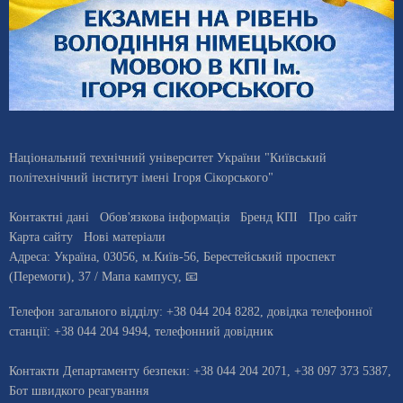
Національний технічний університет України "Київський
політехнічний інститут імені Ігоря Сікорського"
Контактні дані
Обов'язкова інформація
Бренд КПІ
Про сайт
Карта сайту
Нові матеріали
Адреса:
Україна
,
03056
, м.
Київ
-56,
Берестейський проспект
(Перемоги), 37
/ Мапа кампусу
,
📧
Телефон загального відділу:
+38 044 204 8282
, довiдка телефонної
станцiї:
+38 044 204 9494
,
телефонний довідник
Контакти Департаменту безпеки: +38 044 204 2071, +38 097 373 5387,
Бот швидкого реагування