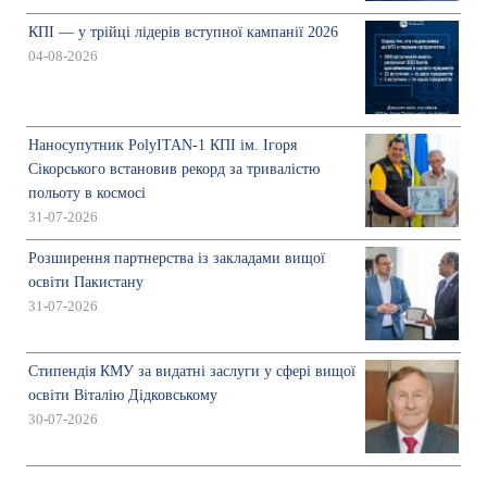
КПІ — у трійці лідерів вступної кампанії 2026
04-08-2026
Наносупутник PolyITAN-1 КПІ ім. Ігоря
Сікорського встановив рекорд за тривалістю
польоту в космосі
31-07-2026
Розширення партнерства із закладами вищої
освіти Пакистану
31-07-2026
Стипендія КМУ за видатні заслуги у сфері вищої
освіти Віталію Дідковському
30-07-2026