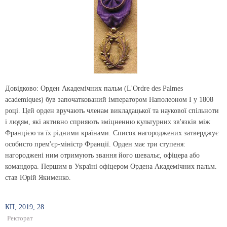
Довідково: Орден Академічних пальм (L'Ordre des Palmes
аcadеmiques) був започаткований імператором Наполеоном I у 1808
році. Цей орден вручають членам викладацької та наукової спільноти
і людям, які активно сприяють зміцненню культурних зв'язків між
Францією та їх рідними країнами. Список нагороджених затверджує
особисто прем'єр-міністр Франції. Орден має три ступеня:
нагороджені ним отримують звання його шевальє, офіцера або
командора. Першим в Україні офіцером Ордена Академічних пальм.
став Юрій Якименко.
КП, 2019, 28
Ректорат