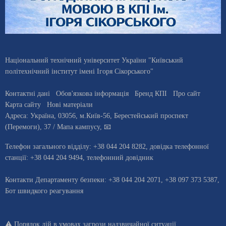
Національний технічний університет України "Київський
політехнічний інститут імені Ігоря Сікорського"
Контактні дані
Обов'язкова інформація
Бренд КПІ
Про сайт
Карта сайту
Нові матеріали
Адреса:
Україна
,
03056
, м.
Київ
-56,
Берестейський проспект
(Перемоги), 37
/ Мапа кампусу
,
📧
Телефон загального відділу:
+38 044 204 8282
, довiдка телефонної
станцiї:
+38 044 204 9494
,
телефонний довідник
Контакти Департаменту безпеки: +38 044 204 2071, +38 097 373 5387,
Бот швидкого реагування
⚠️
Порядок дій в умовах загрози надзвичайної ситуації