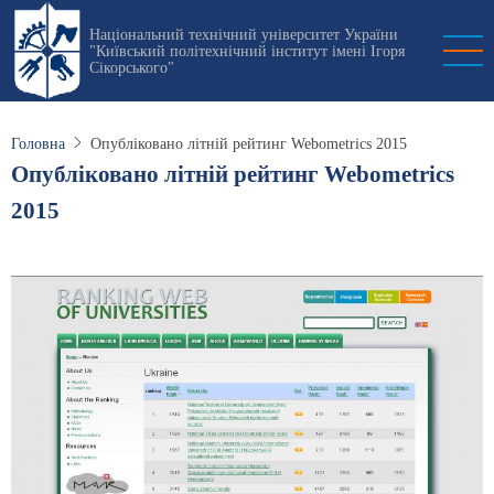
Перейти
Національний технічний університет України
до
"Київський політехнічний інститут імені Ігоря
основного
Сікорського"
вмісту
Головна
Опубліковано літній рейтинг Webometrics 2015
Опубліковано літній рейтинг Webometrics
2015