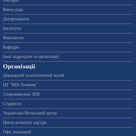
Ректорат
Вчена рада
Департаменти
Інститути
Факультети
Кафедри
Інші підрозділи та організації
Організації
Державний політехнічний музей
ЦТ “КПІ-Телеком”
Спорткомплекс КПІ
Студмісто
Українсько-Японський центр
Центр розвитку кар'єри
Офіс інновацій