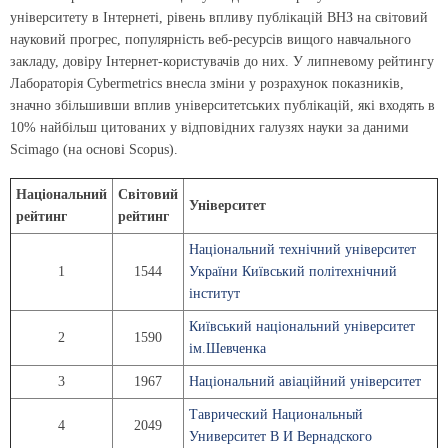
університету в Інтернеті, рівень впливу публікацій ВНЗ на світовий
науковий прогрес, популярність веб-ресурсів вищого навчального
закладу, довіру Інтернет-користувачів до них. У липневому рейтингу
Лабораторія Cybermetrics внесла зміни у розрахунок показників,
значно збільшивши вплив університетських публікацій, які входять в
10% найбільш цитованих у відповідних галузях науки за даними
Scimago (на основі Scopus).
Н
аціональний
Світовий
Університет
рейтинг
рейтинг
Національний технічний університет
1
1544
України Київський політехнічний
інститут
Київський національний університет
2
1590
ім.Шевченка
3
1967
Національний авіаційний університет
Таврический Национальный
4
2049
Университет В И Вернадского