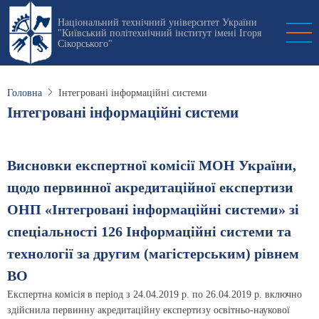
Перейти
Національний технічний університет України
до
"Київський політехнічний інститут імені Ігоря
основного
Сікорського"
вмісту
Головна
Інтегровані інформаційні системи
Інтегровані інформаційні системи
Висновки експертної комісії МОН України,
щодо первинної акредитаційної експертизи
ОНП «Інтегровані інформаційні системи» зі
спеціальності 126 Інформаційні системи та
технології за другим (магістерським) рівнем
ВО
Експертна комісія в період з 24.04.2019 р. по 26.04.2019 р. включно
здійснила первинну акредитаційну експертизу освітньо-наукової