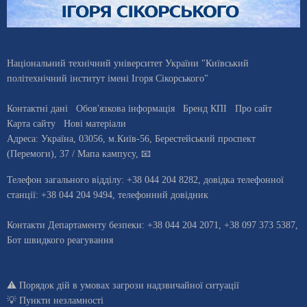
Національний технічний університет України "Київський
політехнічний інститут імені Ігоря Сікорського"
Контактні дані
Обов'язкова інформація
Бренд КПІ
Про сайт
Карта сайту
Нові матеріали
Адреса:
Україна
,
03056
, м.
Київ
-56,
Берестейський проспект
(Перемоги), 37
/ Мапа кампусу
,
📧
Телефон загального відділу:
+38 044 204 8282
, довiдка телефонної
станцiї:
+38 044 204 9494
,
телефонний довідник
Контакти Департаменту безпеки: +38 044 204 2071, +38 097 373 5387,
Бот швидкого реагування
⚠️
Порядок дій в умовах загрози надзвичайної ситуації
💡
Пункти незламності