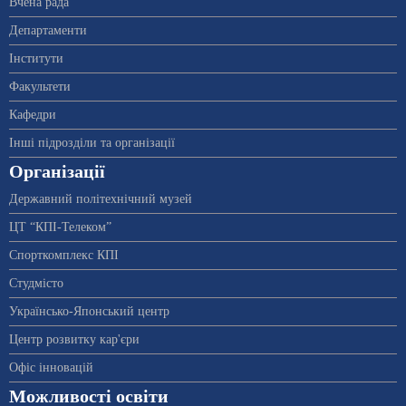
Вчена рада
Департаменти
Інститути
Факультети
Кафедри
Інші підрозділи та організації
Організації
Державний політехнічний музей
ЦТ “КПІ-Телеком”
Спорткомплекс КПІ
Студмісто
Українсько-Японський центр
Центр розвитку кар'єри
Офіс інновацій
Можливості освіти