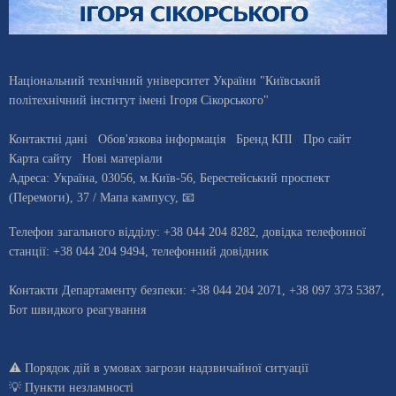
Національний технічний університет України "Київський
політехнічний інститут імені Ігоря Сікорського"
Контактні дані
Обов'язкова інформація
Бренд КПІ
Про сайт
Карта сайту
Нові матеріали
Адреса:
Україна
,
03056
, м.
Київ
-56,
Берестейський проспект
(Перемоги), 37
/ Мапа кампусу
,
📧
Телефон загального відділу:
+38 044 204 8282
, довiдка телефонної
станцiї:
+38 044 204 9494
,
телефонний довідник
Контакти Департаменту безпеки: +38 044 204 2071, +38 097 373 5387,
Бот швидкого реагування
⚠️
Порядок дій в умовах загрози надзвичайної ситуації
💡
Пункти незламності