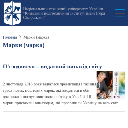
Перейти
Національний технічний університет України
до
"Київський політехнічний інститут імені Ігоря
основного
Сікорського"
вмісту
Головна
Марки (марка)
Марки (марка)
П'єзодвигун – видатний винахід світу
2 листопада 2018 року відбулася презентація і гасіння
трьох нових поштових марок, які вводяться в обіг
для оплати послуг поштового зв'язку в Україні. Ці
марки присвячені винаходам, які прославили Україну на весь світ.