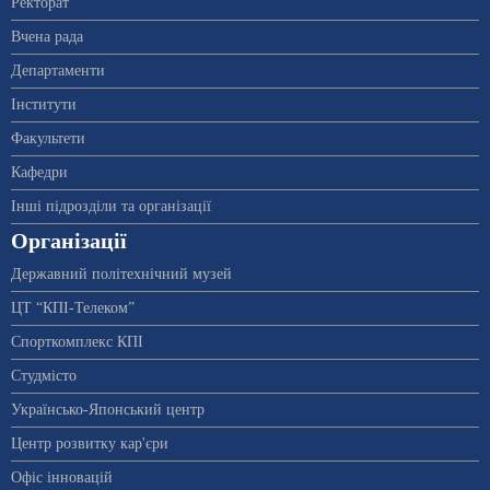
Ректорат
Вчена рада
Департаменти
Інститути
Факультети
Кафедри
Інші підрозділи та організації
Організації
Державний політехнічний музей
ЦТ “КПІ-Телеком”
Спорткомплекс КПІ
Студмісто
Українсько-Японський центр
Центр розвитку кар'єри
Офіс інновацій