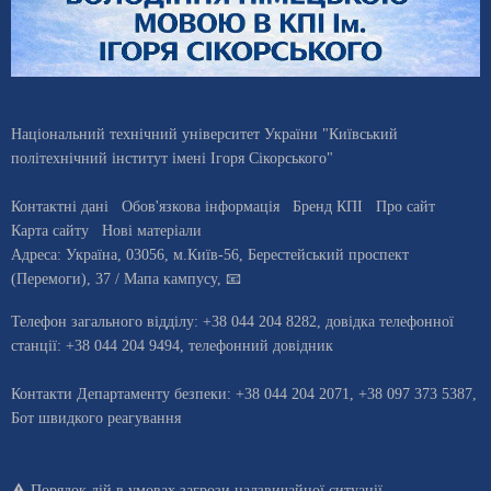
Національний технічний університет України "Київський
політехнічний інститут імені Ігоря Сікорського"
Контактні дані
Обов'язкова інформація
Бренд КПІ
Про сайт
Карта сайту
Нові матеріали
Адреса:
Україна
,
03056
, м.
Київ
-56,
Берестейський проспект
(Перемоги), 37
/ Мапа кампусу
,
📧
Телефон загального відділу:
+38 044 204 8282
, довiдка телефонної
станцiї:
+38 044 204 9494
,
телефонний довідник
Контакти Департаменту безпеки: +38 044 204 2071, +38 097 373 5387,
Бот швидкого реагування
⚠️
Порядок дій в умовах загрози надзвичайної ситуації