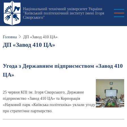
Перейти
Національний технічний університет України
до
"Київський політехнічний інститут імені Ігоря
основного
Сікорського"
вмісту
Головна
ДП «Завод 410 ЦА»
ДП «Завод 410 ЦА»
Угода з Державним підприємством «Завод 410
ЦА»
25 червня КПІ ім. Ігоря Сікорського, Державне
підприємство «Завод 410 ЦА» та Корпорація
«Науковий парк «Київська політехніка» уклали угоду
про стратегічне партнерство.