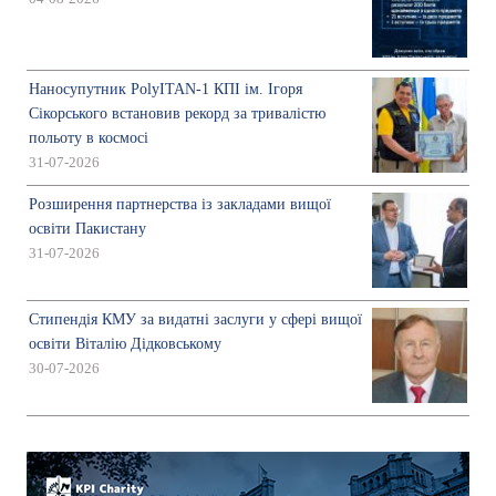
Наносупутник PolyITAN-1 КПІ ім. Ігоря
Сікорського встановив рекорд за тривалістю
польоту в космосі
31-07-2026
Розширення партнерства із закладами вищої
освіти Пакистану
31-07-2026
Стипендія КМУ за видатні заслуги у сфері вищої
освіти Віталію Дідковському
30-07-2026