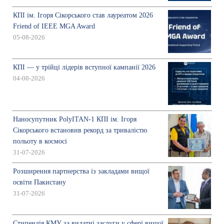
КПІ ім. Ігоря Сікорського став лауреатом 2026
Friend of IEEE MGA Award
05-08-2026
КПІ — у трійці лідерів вступної кампанії 2026
04-08-2026
Наносупутник PolyITAN-1 КПІ ім. Ігоря
Сікорського встановив рекорд за тривалістю
польоту в космосі
31-07-2026
Розширення партнерства із закладами вищої
освіти Пакистану
31-07-2026
Стипендія КМУ за видатні заслуги у сфері вищої