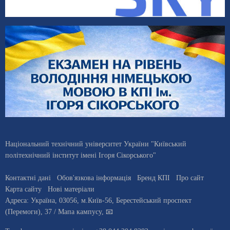
Національний технічний університет України "Київський
політехнічний інститут імені Ігоря Сікорського"
Контактні дані
Обов'язкова інформація
Бренд КПІ
Про сайт
Карта сайту
Нові матеріали
Адреса:
Україна
,
03056
, м.
Київ
-56,
Берестейський проспект
(Перемоги), 37
/ Мапа кампусу
,
📧