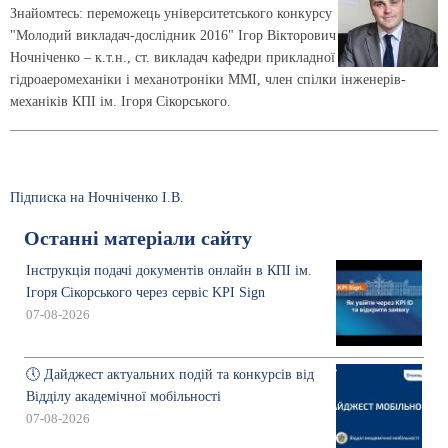
Знайомтесь: переможець університетського конкурсу
"Молодий викладач-дослідник 2016" Ігор Вікторович
Ночніченко – к.т.н., ст. викладач кафедри прикладної
гідроаеромеханіки і механотроніки ММІ, член спілки інженерів-
механіків КПІ ім. Ігоря Сікорського.
Підписка на Ночніченко І.В.
Останні матеріали сайту
Інструкція подачі документів онлайн в КПІ ім.
Ігоря Сікорського через сервіс KPI Sign
07-08-2026
🕔 Дайджест актуальних подій та конкурсів від
Відділу академічної мобільності
07-08-2026