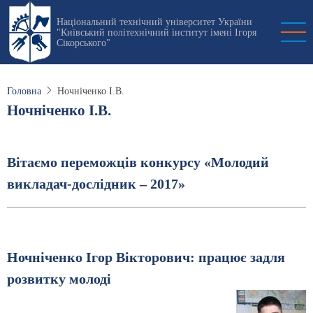
Перейти
Національний технічний університет України
до
"Київський політехнічний інститут імені Ігоря
основного
Сікорського"
вмісту
Головна
Ночніченко І.В.
Ночніченко І.В.
Вітаємо переможців конкурсу «Молодий
викладач-дослідник – 2017»
Ночніченко Ігор Вікторович: працює задля
розвитку молоді