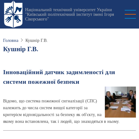
Перейти
Національний технічний університет України
до
"Київський політехнічний інститут імені Ігоря
основного
Сікорського"
вмісту
Головна
Кушнір Г.В.
Кушнір Г.В.
Інноваційний датчик задимленості для
системи пожежної безпеки
Відомо, що система пожежної сигналізації (СПС)
належить до числа систем вищої категорії за
критерієм відповідальності за безпеку як об'єкту, на
якому вона встановлена, так і людей, що знаходяться в ньому.