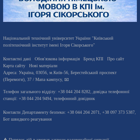
Національний технічний університет України "Київський
політехнічний інститут імені Ігоря Сікорського"
Контактні дані
Обов'язкова інформація
Бренд КПІ
Про сайт
Карта сайту
Нові матеріали
Адреса:
Україна
,
03056
, м.
Київ
-56,
Берестейський проспект
(Перемоги), 37
/ Мапа кампусу
,
📧
Телефон загального відділу:
+38 044 204 8282
, довiдка телефонної
станцiї:
+38 044 204 9494
,
телефонний довідник
Контакти Департаменту безпеки: +38 044 204 2071, +38 097 373 5387,
Бот швидкого реагування
⚠️
Порядок дій в умовах загрози надзвичайної ситуації