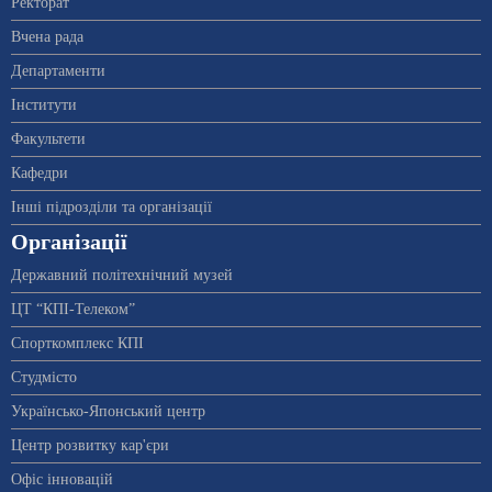
Ректорат
Вчена рада
Департаменти
Інститути
Факультети
Кафедри
Інші підрозділи та організації
Організації
Державний політехнічний музей
ЦТ “КПІ-Телеком”
Спорткомплекс КПІ
Студмісто
Українсько-Японський центр
Центр розвитку кар'єри
Офіс інновацій