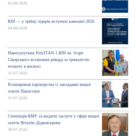
05-08-2026
КПІ — у трійці лідерів вступної кампанії 2026
04-08-2026
Наносупутник PolyITAN-1 КПІ ім. Ігоря
Сікорського встановив рекорд за тривалістю
польоту в космосі
31-07-2026
Розширення партнерства із закладами вищої
освіти Пакистану
31-07-2026
Стипендія КМУ за видатні заслуги у сфері вищої
освіти Віталію Дідковському
30-07-2026