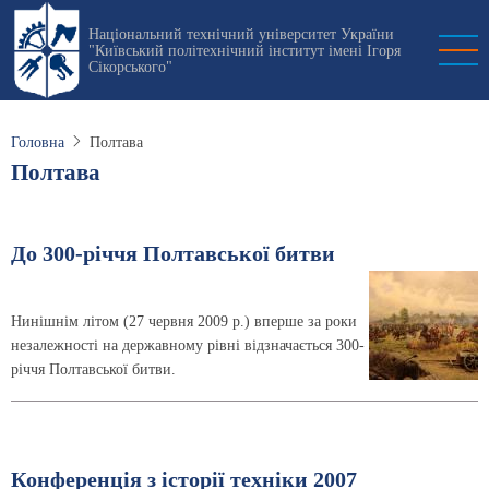
Перейти
Національний технічний університет України
до
"Київський політехнічний інститут імені Ігоря
основного
Сікорського"
вмісту
Головна
Полтава
Полтава
До 300-річчя Полтавської битви
Нинішнім літом (27 червня 2009 р.) вперше за роки
незалежності на державному рівні відзначається 300-
річчя Полтавської битви.
Конференція з історії техніки 2007