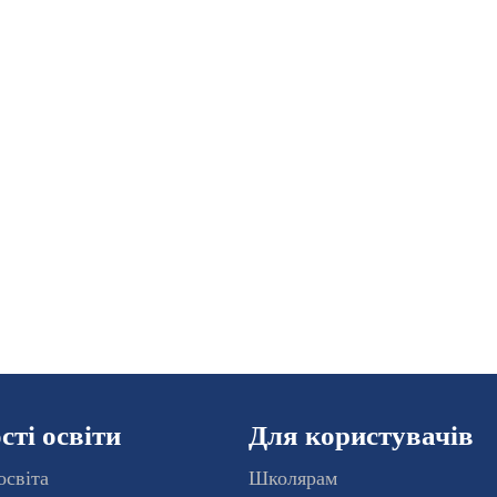
ті освіти
Для користувачів
освіта
Школярам