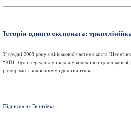
Історія одного експоната: трьохлінійк
У грудні 2003 року з військової частини міста Шепет
“КПІ” було передано унікальну колекцію стрілецької збр
розмірами і виконанням одна гвинтівка.
Підписка на Гвинтівка