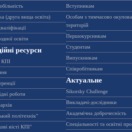
обільність
Вступникам
а (друга вища освіта)
Особам з тимчасово окупов
територій
валіфікації
Першокурсникам
одної освіти
Студентам
ійні ресурси
Випускникам
 КПІ
Співробітникам
ння
Актуальне
еренції
Sikorsky Challenge
ідні роботи
Викладачі-дослідники
архів
Академічна доброчесність
ький політехнік"
Спеціальності та освітні пр
ові вісті КПІ"