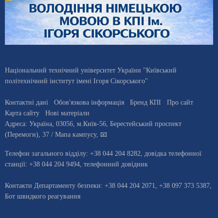
Національний технічний університет України "Київський
політехнічний інститут імені Ігоря Сікорського"
Контактні дані
Обов'язкова інформація
Бренд КПІ
Про сайт
Карта сайту
Нові матеріали
Адреса:
Україна
,
03056
, м.
Київ
-56,
Берестейський проспект
(Перемоги), 37
/ Мапа кампусу
,
📧
Телефон загального відділу:
+38 044 204 8282
, довiдка телефонної
станцiї:
+38 044 204 9494
,
телефонний довідник
Контакти Департаменту безпеки: +38 044 204 2071, +38 097 373 5387,
Бот швидкого реагування