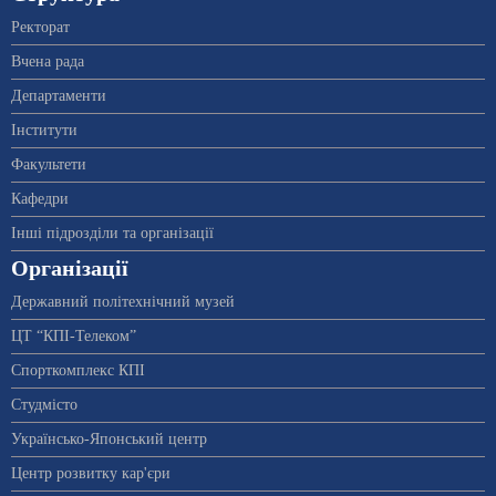
Ректорат
Вчена рада
Департаменти
Інститути
Факультети
Кафедри
Інші підрозділи та організації
Організації
Державний політехнічний музей
ЦТ “КПІ-Телеком”
Спорткомплекс КПІ
Студмісто
Українсько-Японський центр
Центр розвитку кар'єри