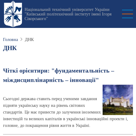
Перейти
Національний технічний університет України
до
"Київський політехнічний інститут імені Ігоря
основного
Сікорського"
вмісту
Головна
ДНК
ДНК
Чіткі орієнтири: "фундаментальність –
міждисциплінарність – інновації"
Cьогодні держава ставить перед ученими завдання
підняти українську науку на рівень світових
стандартів. Це має привести до залучення іноземних
інвестицій та великих капіталів в українські інноваційні проекти і,
головне, до покращення рівня життя в Україні.