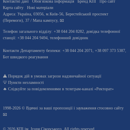
Контактні дані
Обов'язкова інформація
Бренд КПІ
Про сайт
Карта сайту
Нові матеріали
Адреса:
Україна
,
03056
, м.
Київ
-56,
Берестейський проспект
(Перемоги), 37
/ Мапа кампусу
,
📧
Телефон загального відділу:
+38 044 204 8282
, довiдка телефонної
станцiї:
+38 044 204 9494
,
телефонний довідник
Контакти Департаменту безпеки: +38 044 204 2071, +38 097 373 5387,
Бот швидкого реагування
⚠️
Порядок дій в умовах загрози надзвичайної ситуації
💡
Пункти незламності
🔥 Слідкуйте за повідомленнями в
телеграм-каналі «Ректорат»
1998-2026 © Вдячні за ваші
пропозиції і зауваження стосовно сайту
📧
© 2026 КПІ ім. Ігоря Сікорського, All rights reserved.