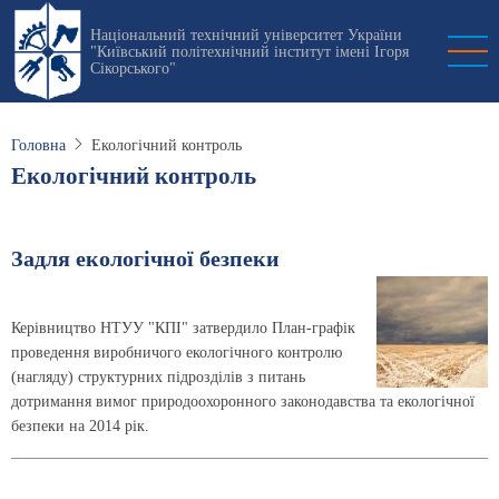
Перейти
Національний технічний університет України
до
"Київський політехнічний інститут імені Ігоря
основного
Сікорського"
вмісту
Головна
Екологічний контроль
Екологічний контроль
Задля екологічної безпеки
Керівництво НТУУ "КПІ" затвердило План-графік
проведення виробничого екологічного контролю
(нагляду) структурних підрозділів з питань
дотримання вимог природоохоронного законодавства та екологічної
безпеки на 2014 рік.