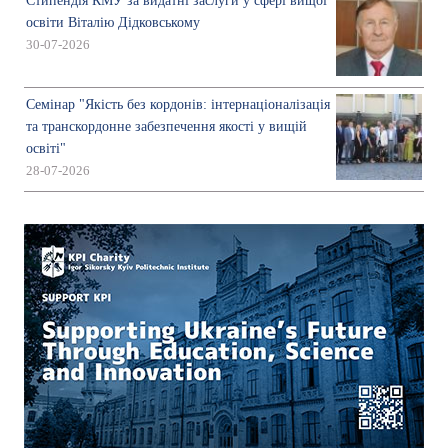
Стипендія КМУ за видатні заслуги у сфері вищої
освіти Віталію Дідковському
30-07-2026
Семінар "Якість без кордонів: інтернаціоналізація
та транскордонне забезпечення якості у вищій
освіті"
28-07-2026