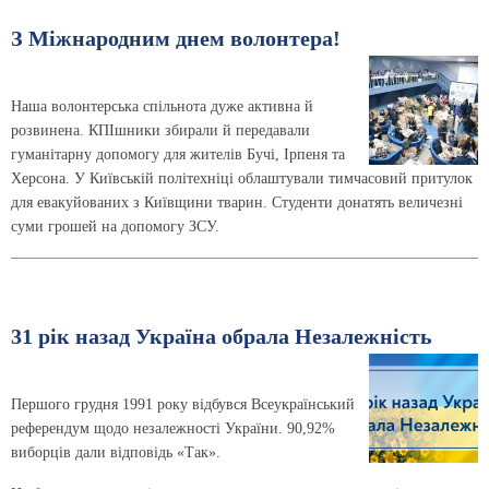
З Міжнародним днем волонтера!
Наша волонтерська спільнота дуже активна й
розвинена. КПІшники збирали й передавали
гуманітарну допомогу для жителів Бучі, Ірпеня та
Херсона. У Київській політехніці облаштували тимчасовий притулок
для евакуйованих з Київщини тварин. Студенти донатять величезні
суми грошей на допомогу ЗСУ.
31 рік назад Україна обрала Незалежність
Першого грудня 1991 року відбувся Всеукраїнський
референдум щодо незалежності України. 90,92%
виборців дали відповідь «Так».