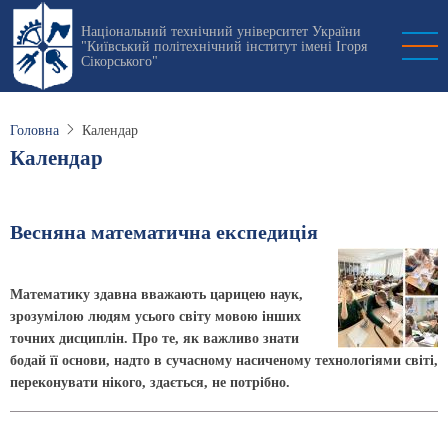
Перейти
Національний технічний університет України
до
"Київський політехнічний інститут імені Ігоря
основного
Сікорського"
вмісту
Головна
Календар
Календар
Весняна математична експедиція
Математику здавна вважають царицею наук,
зрозумілою людям усього світу мовою інших
точних дисциплін. Про те, як важливо знати
бодай її основи, надто в сучасному насиченому технологіями світі,
переконувати нікого, здається, не потрібно.