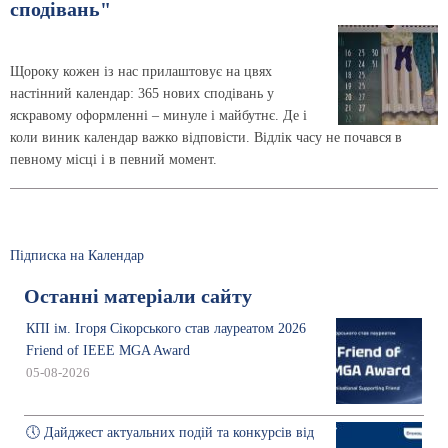
сподівань"
Щороку кожен із нас прилаштовує на цвях
настінний календар: 365 нових сподівань у
яскравому оформленні – минуле і майбутнє. Де і
коли виник календар важко відповісти. Відлік часу не почався в
певному місці і в певний момент.
Підписка на Календар
Останні матеріали сайту
КПІ ім. Ігоря Сікорського став лауреатом 2026
Friend of IEEE MGA Award
05-08-2026
🕔 Дайджест актуальних подій та конкурсів від