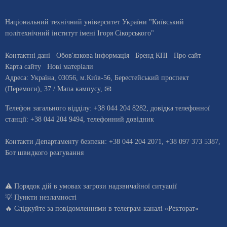
Національний технічний університет України "Київський
політехнічний інститут імені Ігоря Сікорського"
Контактні дані
Обов'язкова інформація
Бренд КПІ
Про сайт
Карта сайту
Нові матеріали
Адреса:
Україна
,
03056
, м.
Київ
-56,
Берестейський проспект
(Перемоги), 37
/ Мапа кампусу
,
📧
Телефон загального відділу:
+38 044 204 8282
, довiдка телефонної
станцiї:
+38 044 204 9494
,
телефонний довідник
Контакти Департаменту безпеки: +38 044 204 2071, +38 097 373 5387,
Бот швидкого реагування
⚠️
Порядок дій в умовах загрози надзвичайної ситуації
💡
Пункти незламності
🔥 Слідкуйте за повідомленнями в
телеграм-каналі «Ректорат»