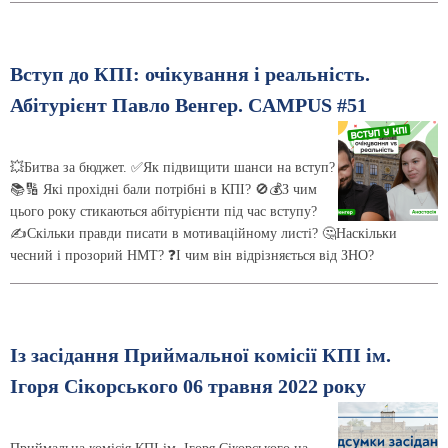
Вступ до КПІ: очікування і реальність.
Абітурієнт Павло Венгер. CAMPUS #51
💥Битва за бюджет. ✅Як підвищити шанси на вступ?
📚🔢 Які прохідні бали потрібні в КПІ? 🚫💰З чим
цього року стикаються абітурієнти під час вступу?
✍️Скільки правди писати в мотиваційному листі? 🤔Наскільки
чесний і прозорий НМТ? ❓І чим він відрізняється від ЗНО?
Із засідання Приймальної комісії КПІ ім.
Ігоря Сікорського 06 травня 2022 року