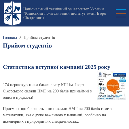
Перейти
Національний технічний університет України
до
"Київський політехнічний інститут імені Ігоря
основного
Сікорського"
вмісту
Головна
Прийом студентів
Прийом студентів
Статистика вступної кампанії 2025 року
174 першокурсники бакалаврату КПІ ім. Ігоря
Сікорського склали НМТ на 200 балів принаймні з
одного предмета!
Приємно, що більшість з них склали НМТ на 200 балів саме з
математики, яка є дуже важливою у навчанні, особливо на
інженерних і природничих спеціальностях: