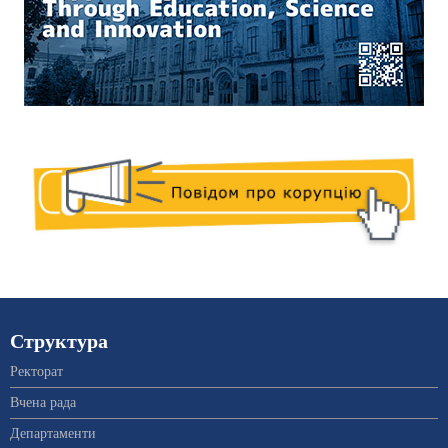
Структура
Ректорат
Вчена рада
Департаменти