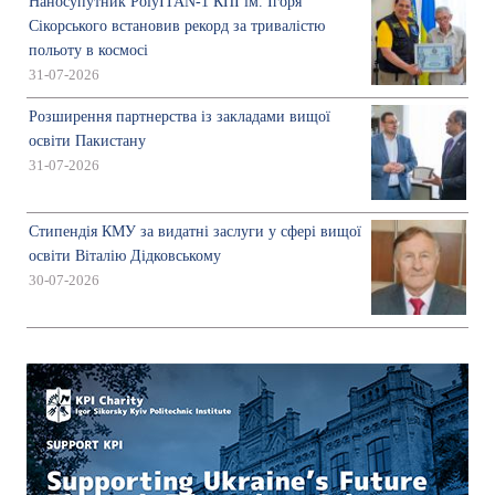
Наносупутник PolyITAN-1 КПІ ім. Ігоря
Сікорського встановив рекорд за тривалістю
польоту в космосі
31-07-2026
Розширення партнерства із закладами вищої
освіти Пакистану
31-07-2026
Стипендія КМУ за видатні заслуги у сфері вищої
освіти Віталію Дідковському
30-07-2026