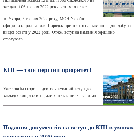
Приймальна комісія КПІ ім. Ігоря Сікорського на
засіданні 06 травня 2022 року зазначила таке:
🔹 Учора, 5 травня 2022 року, МОН України
офіційно оприлюднило Порядок прийняття на навчання для здобуття
вищої освіти у 2022 році. Отже, вступна кампанія офіційно
стартувала.
КПІ — твій перший пріоритет!
Уже зовсім скоро — довгоочікуваний вступ до
закладів вищої освіти, але виникає низка запитань:
Подання документів на вступ до КПІ в умовах
карантину в 2020 році