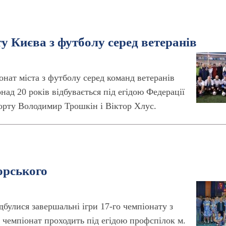
у Києва з футболу серед ветеранів
онат міста з футболу серед команд ветеранів
онад 20 років відбувається під егідою Федерації
орту Володимир Трошкін і Віктор Хлус.
корського
ідбулися завершальні ігри 17-го чемпіонату з
 чемпіонат проходить під егідою профспілок м.