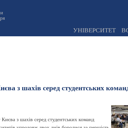
ни
оря
УНІВЕРСИТЕТ
В
єва з шахів серед студентських коман
 Києва з шахів серед студентських команд
рситетів упродовж двох днів боролися за першість