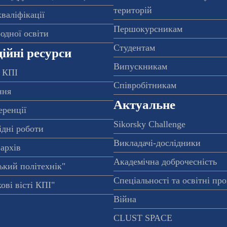
територій
валіфікації
Першокурсникам
одної освіти
Студентам
ійні ресурси
Випускникам
 КПІ
Співробітникам
ння
Актуальне
еренції
Sikorsky Challenge
ідні роботи
Викладачі-дослідники
архів
Академічна доброчесність
ький політехнік"
Спеціальності та освітні пр
ові вісті КПІ"
Війна
CLUST SPACE