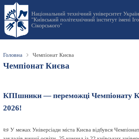
Перейти
до
Національний технічний університет Украї
"Київський політехнічний інститут імені Іг
основного
Сікорського"
вмісту
Головна
Чемпіонат Києва
Чемпіонат Києва
КПІшники — переможці Чемпіонату Ки
2026!
📜 У межах Універсіади міста Києва відбувся Чемпіонат
закладів вищої освіти. 25 команд із 22 київських уніве