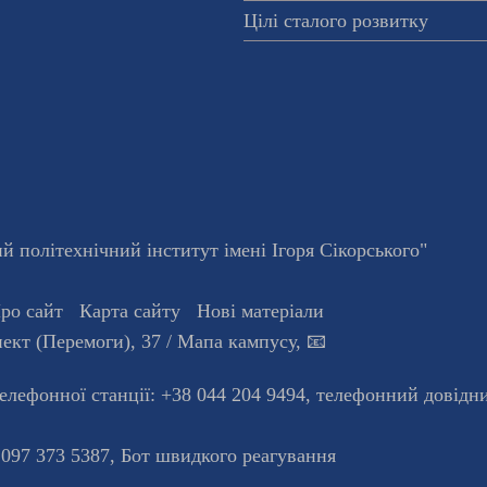
Цілі сталого розвитку
 політехнічний інститут імені Ігоря Сікорського"
ро сайт
Карта сайту
Нові матеріали
ект (Перемоги), 37
/ Мапа кампусу
,
📧
телефонної станцiї:
+38 044 204 9494
,
телефонний довідн
 097 373 5387,
Бот швидкого реагування