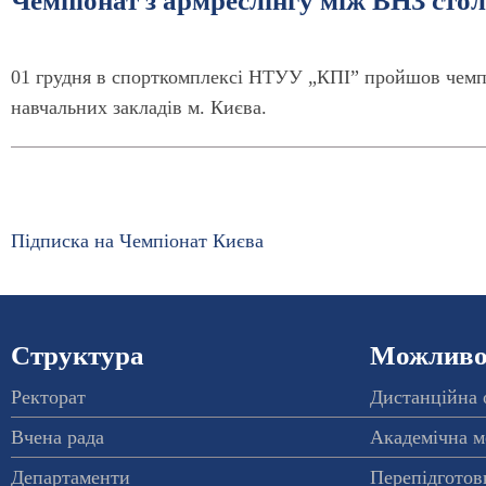
Чемпіонат з армреслінгу між ВНЗ стол
01 грудня в спорткомплексі НТУУ „КПІ” пройшов чемпі
навчальних закладів м. Києва.
Підписка на Чемпіонат Києва
Структура
Можливос
Ректорат
Дистанційна 
Вчена рада
Академічна м
Департаменти
Перепідготовк