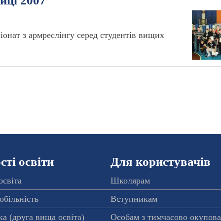
иці 2007
онат з армреслінгу серед студентів вищих
ті освіти
Для користувачів
освіта
Школярам
обільність
Вступникам
а (друга вища освіта)
Особам з тимчасово окупов