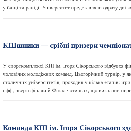
у бліці та рапіді. Університет представляли одразу дві
КПІшники — срібні призери чемпіонат
У спорткомплексі КПІ ім. Ігоря Сікорського відбувся фі
чоловічих молодіжних команд. Цьогорічний турнір, у як
столичних університетів, проходив у кілька етапів: ігр
офф, чвертьфінали й Фінал чотирьох, що визначив пер
Команда КПІ ім. Ігоря Сікорського здо