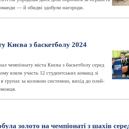
 команди — й обидві здобули нагороди.
у Києва з баскетболу 2024
нал чемпіонату міста Києва з баскетболу серед
ому взяли участь 12 студентських команд зі
и в групах за коловою системою, вихід до плей-
еможця.
була золото на чемпіонаті з шахів сере