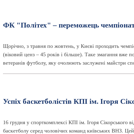
ФК "Політех" – переможець чемпіонат
Щорічно, з травня по жовтень, у Києві проходить чемпі
(віковий ценз – 45 років і більше). Таке змагання вже п
ветеранів футболу, яку очолюють заслужені майстри сп
Успіх баскетболістів КПІ ім. Ігоря Сі
16 грудня у спорткомплексі КПІ ім. Ігоря Сікорського в
баскетболу серед чоловічих команд київських ВНЗ. Цей