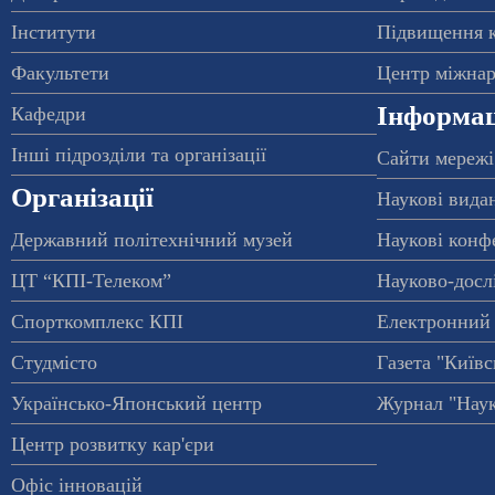
Інститути
Підвищення к
Факультети
Центр міжнар
Інформац
Кафедри
Інші підрозділи та організації
Сайти мережі
Організації
Наукові вида
Державний політехнічний музей
Наукові конф
ЦТ “КПІ-Телеком”
Науково-досл
Спорткомплекс КПІ
Електронний 
Студмісто
Газета "Київс
Українсько-Японський центр
Журнал "Наук
Центр розвитку кар'єри
Офіс інновацій