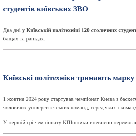
студентів київських ЗВО
Два дні
у Київській політехніці 120 столичних студе
бліцах та рапідах.
Київські політехніки тримають марку
1 жовтня 2024 року стартував чемпіонат Києва з баскет
чоловічих університетських команд, серед яких і команд
У першій грі чемпіонату КПІшники вневпено перемогли 