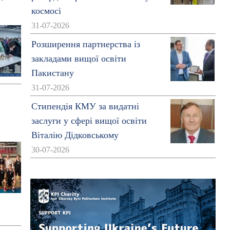
космосі
31-07-2026
Розширення партнерства із
закладами вищої освіти
Пакистану
31-07-2026
Стипендія КМУ за видатні
заслуги у сфері вищої освіти
Віталію Дідковському
30-07-2026