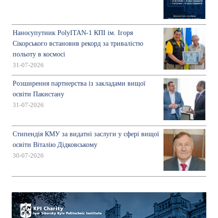
Наносупутник PolyITAN-1 КПІ ім. Ігоря
Сікорського встановив рекорд за тривалістю
польоту в космосі
31-07-2026
Розширення партнерства із закладами вищої
освіти Пакистану
31-07-2026
Стипендія КМУ за видатні заслуги у сфері вищої
освіти Віталію Дідковському
30-07-2026