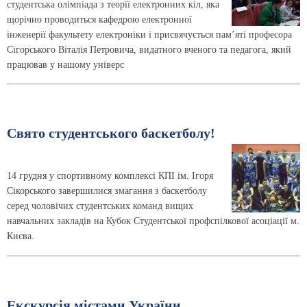
студентська олімпіада з теорії електронних кіл, яка
щорічно проводиться кафедрою електронної
інженерії факультету електроніки і присвячується пам’яті професора
Сігорського Віталія Петровича, видатного вченого та педагога, який
працював у нашому універс
Свято студентського баскетболу!
14 грудня у спортивному комплексі КПІ ім. Ігоря
Сікорського завершилися змагання з баскетболу
серед чоловічих студентських команд вищих
навчальних закладів на Кубок Студентської профспілкової асоціації м.
Києва.
Екскурсія містами України