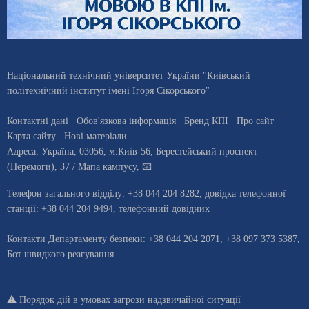
Національний технічний університет України "Київський
політехнічний інститут імені Ігоря Сікорського"
Контактні дані
Обов'язкова інформація
Бренд КПІ
Про сайт
Карта сайту
Нові матеріали
Адреса:
Україна
,
03056
, м.
Київ
-56,
Берестейський проспект
(Перемоги), 37
/ Мапа кампусу
,
📧
Телефон загального відділу:
+38 044 204 8282
, довiдка телефонної
станцiї:
+38 044 204 9494
,
телефонний довідник
Контакти Департаменту безпеки: +38 044 204 2071, +38 097 373 5387,
Бот швидкого реагування
⚠️
Порядок дій в умовах загрози надзвичайної ситуації