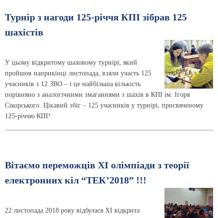
Турнір з нагоди 125-річчя КПІ зібрав 125
шахістів
У цьому відкритому шаховому турнірі, який
пройшов наприкінці листопада, взяли участь 125
учасників з 12 ЗВО – і це найбільша кількість
порівняно з аналогічними змаганнями з шахів в КПІ ім. Ігоря
Сікорського. Цікавий збіг – 125 учасників у турнірі, присвяченому
125-річчю КПІ!
Вітаємо переможців ХI олімпіади з теорії
електронних кіл “ТЕК’2018” !!!
22 листопада 2018 року відбулася XI відкрита