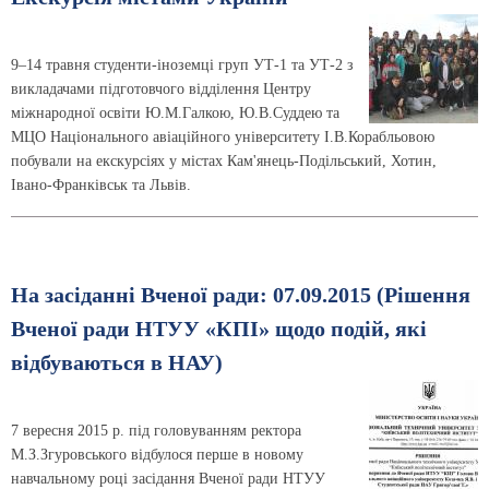
9–14 травня студенти-іноземці груп УТ-1 та УТ-2 з
викладачами підготовчого відділення Центру
міжнародної освіти Ю.М.Галкою, Ю.В.Суддею та
МЦО Національного авіаційного університету І.В.Корабльовою
побували на екскурсіях у містах Кам'янець-Подільський, Хотин,
Івано-Франківськ та Львів.
На засіданні Вченої ради: 07.09.2015 (Рішення
Вченої ради НТУУ «КПІ» щодо подій, які
відбуваються в НАУ)
7 вересня 2015 р. під головуванням ректора
М.З.Згуровського відбулося перше в новому
навчальному році засідання Вченої ради НТУУ