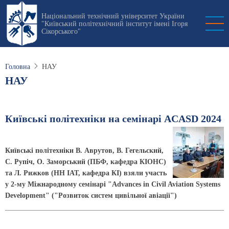
Перейти
Національний технічний університет України
до
"Київський політехнічний інститут імені Ігоря
основного
Сікорського"
вмісту
Головна
НАУ
НАУ
Київські політехніки на семінарі ACASD 2024
Київські політехніки В. Аврутов, В. Гегельский,
С. Рупіч, О. Заморський (ПБФ, кафедра КІОНС)
та Л. Рижков (НН ІАТ, кафедра КІ) взяли участь
у 2-му Міжнародному семінарі "Advances in Civil Aviation Systems
Development" ("Розвиток систем цивільної авіації")