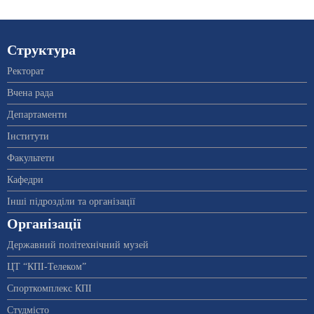
Структура
Ректорат
Вчена рада
Департаменти
Інститути
Факультети
Кафедри
Інші підрозділи та організації
Організації
Державний політехнічний музей
ЦТ “КПІ-Телеком”
Спорткомплекс КПІ
Студмісто