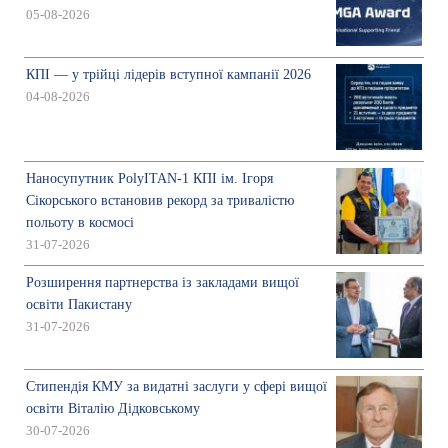
05-08-2026
КПІ — у трійці лідерів вступної кампанії 2026
04-08-2026
Наносупутник PolyITAN-1 КПІ ім. Ігоря
Сікорського встановив рекорд за тривалістю
польоту в космосі
31-07-2026
Розширення партнерства із закладами вищої
освіти Пакистану
31-07-2026
Стипендія КМУ за видатні заслуги у сфері вищої
освіти Віталію Дідковському
30-07-2026