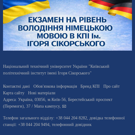
Національний технічний університет України "Київський
політехнічний інститут імені Ігоря Сікорського"
Контактні дані
Обов'язкова інформація
Бренд КПІ
Про сайт
Карта сайту
Нові матеріали
Адреса:
Україна
,
03056
, м.
Київ
-56,
Берестейський проспект
(Перемоги), 37
/ Мапа кампусу
,
📧
Телефон загального відділу:
+38 044 204 8282
, довiдка телефонної
станцiї:
+38 044 204 9494
,
телефонний довідник