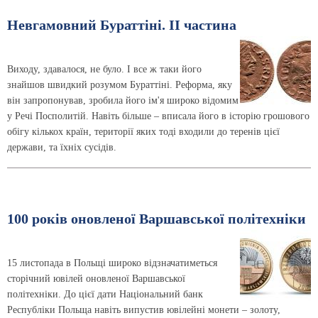
Невгамовний Бураттіні. II частина
Виходу, здавалося, не було. І все ж таки його
знайшов швидкий розумом Бураттіні. Реформа, яку
він запропонував, зробила його ім'я широко відомим
у Речі Посполитій. Навіть більше – вписала його в історію грошового
обігу кількох країн, території яких тоді входили до теренів цієї
держави, та їхніх сусідів.
100 років оновленої Варшавської політехніки
15 листопада в Польщі широко відзначатиметься
сторічний ювілей оновленої Варшавської
політехніки. До цієї дати Національний банк
Республіки Польща навіть випустив ювілейні монети – золоту,