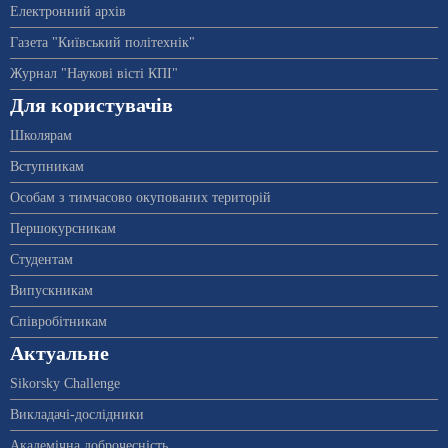
Електронний архів
Газета "Київський політехнік"
Журнал "Наукові вісті КПІ"
Для користувачів
Школярам
Вступникам
Особам з тимчасово окупованих територій
Першокурсникам
Студентам
Випускникам
Співробітникам
Актуальне
Sikorsky Challenge
Викладачі-дослідники
Академічна доброчесність