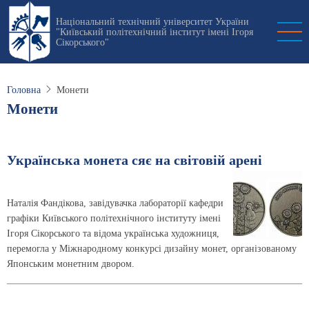
Перейти
Національний технічний університет України
до
"Київський політехнічний інститут імені Ігоря
основного
Сікорського"
вмісту
Головна
Монети
Монети
Українська монета сяє на світовій арені
Наталія Фандікова, завідувачка лабораторії кафедри
графіки Київського політехнічного інституту імені
Ігоря Сікорського та відома українська художниця,
перемогла у Міжнародному конкурсі дизайну монет, організованому
Японським монетним двором.