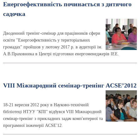
Енергоефективність починається з дитячого
садочка
Дводенний тренінг-семінар для працівників сфери
освіти "Енергоефективність у територіальних
громадах" пройшов у лютому 2017 р. в аудиторії ім.
А.В.Праховника в Центрі підготовки енергоменеджерів ІЕЕ.
VIII Міжнародний семінар-тренінг ACSE’2012
18-21 вересня 2012 року в Науково-технічній
бібліотеці НТУУ "КПІ" відбувся VIII Міжнародний
семінар-тренінг з прикладних задач комп'ютерної та
програмної інженерії ACSE'12.