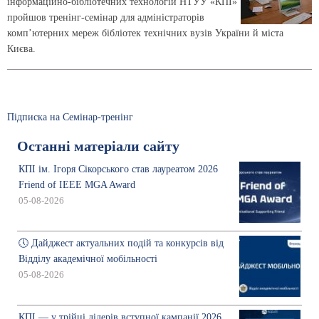
інформаційно-бібліотечних технологій НТУУ «КПІ»
пройшов тренінг-семінар для адміністраторів
комп’ютерних мереж бібліотек технічних вузів України й міста
Києва.
Підписка на Семінар-тренінг
Останні матеріали сайту
КПІ ім. Ігоря Сікорського став лауреатом 2026
Friend of IEEE MGA Award
05-08-2026
🕔 Дайджест актуальних подій та конкурсів від
Відділу академічної мобільності
05-08-2026
КПІ — у трійці лідерів вступної кампанії 2026