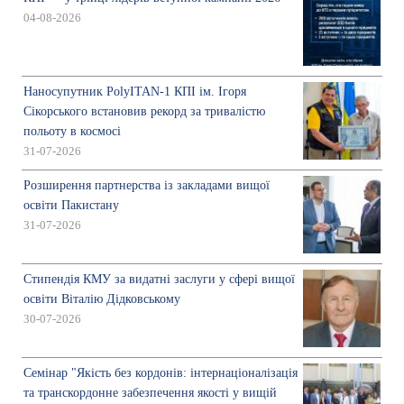
04-08-2026
Наносупутник PolyITAN-1 КПІ ім. Ігоря
Сікорського встановив рекорд за тривалістю
польоту в космосі
31-07-2026
Розширення партнерства із закладами вищої
освіти Пакистану
31-07-2026
Стипендія КМУ за видатні заслуги у сфері вищої
освіти Віталію Дідковському
30-07-2026
Семінар "Якість без кордонів: інтернаціоналізація
та транскордонне забезпечення якості у вищій