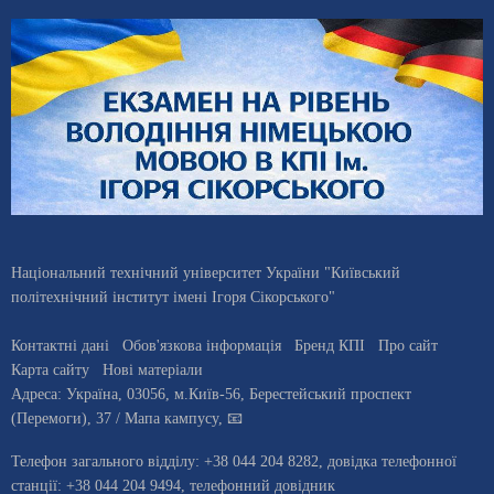
Національний технічний університет України "Київський
політехнічний інститут імені Ігоря Сікорського"
Контактні дані
Обов'язкова інформація
Бренд КПІ
Про сайт
Карта сайту
Нові матеріали
Адреса:
Україна
,
03056
, м.
Київ
-56,
Берестейський проспект
(Перемоги), 37
/ Мапа кампусу
,
📧
Телефон загального відділу:
+38 044 204 8282
, довiдка телефонної
станцiї:
+38 044 204 9494
,
телефонний довідник