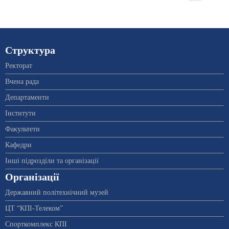
Структура
Ректорат
Вчена рада
Департаменти
Інститути
Факультети
Кафедри
Інші підрозділи та організації
Організації
Державний політехнічний музей
ЦТ “КПІ-Телеком”
Спорткомплекс КПІ