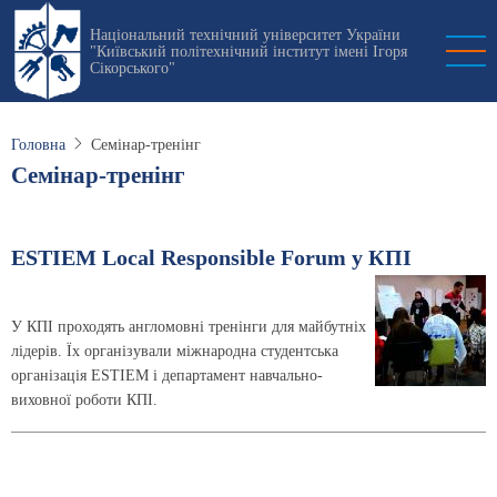
Перейти
Національний технічний університет України
до
"Київський політехнічний інститут імені Ігоря
основного
Сікорського"
вмісту
Головна
Семінар-тренінг
Семінар-тренінг
ESTIEM Local Responsible Forum у КПІ
У КПІ проходять англомовні тренінги для майбутніх
лідерів. Їх організували міжнародна студентська
організація ESTIEM і департамент навчально-
виховної роботи КПІ.