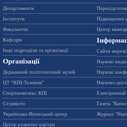
Департаменти
Перепідготовк
Інститути
Підвищення к
Факультети
Центр міжнар
Інформац
Кафедри
Інші підрозділи та організації
Сайти мережі
Організації
Наукові вида
Державний політехнічний музей
Наукові конф
ЦТ “КПІ-Телеком”
Науково-досл
Спорткомплекс КПІ
Електронний 
Студмісто
Газета "Київс
Українсько-Японський центр
Журнал "Наук
Центр розвитку кар'єри