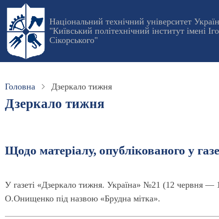
Перейти
до
Національний технічний університет Украї
"Київський політехнічний інститут імені Іг
основного
Сікорського"
вмісту
Головна
Дзеркало тижня
Дзеркало тижня
Щодо матеріалу, опублікованого у газ
У газеті «Дзеркало тижня. Україна» №21 (12 червня — 1
О.Онищенко під назвою «Брудна мітка».