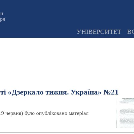
ни
оря
УНІВЕРСИТЕТ
В
еті «Дзеркало тижня. Україна» №21
9 червня) було опубліковано матеріал