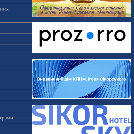
аних
ограми