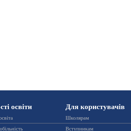
ті освіти
Для користувачів
освіта
Школярам
обільність
Вступникам