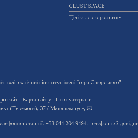
CLUST SPACE
Цілі сталого розвитку
 політехнічний інститут імені Ігоря Сікорського"
ро сайт
Карта сайту
Нові матеріали
ект (Перемоги), 37
/ Мапа кампусу
,
📧
телефонної станцiї:
+38 044 204 9494
,
телефонний довідн