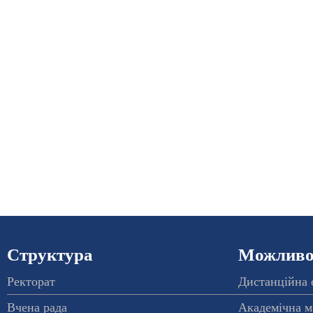
Структура
Можливос
Ректорат
Дистанційна 
Вчена рада
Академічна м