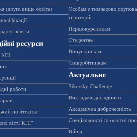
а (друга вища освіта)
Особам з тимчасово окупов
територій
валіфікації
Першокурсникам
одної освіти
Студентам
ійні ресурси
Випускникам
 КПІ
Співробітникам
ння
Актуальне
еренції
Sikorsky Challenge
ідні роботи
Викладачі-дослідники
архів
Академічна доброчесність
ький політехнік"
Спеціальності та освітні пр
ові вісті КПІ"
Війна