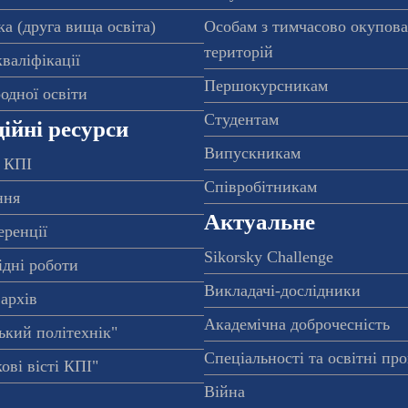
а (друга вища освіта)
Особам з тимчасово окупов
територій
валіфікації
Першокурсникам
одної освіти
Студентам
ійні ресурси
Випускникам
 КПІ
Співробітникам
ння
Актуальне
еренції
Sikorsky Challenge
ідні роботи
Викладачі-дослідники
архів
Академічна доброчесність
ький політехнік"
Спеціальності та освітні пр
ові вісті КПІ"
Війна