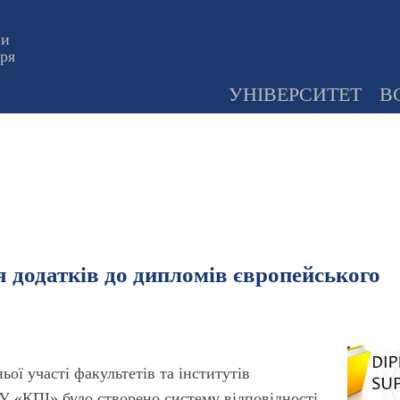
ни
оря
УНІВЕРСИТЕТ
В
я додатків до дипломів європейського
ьої участі факультетів та інститутів
 «КПІ» було створено систему відповідності