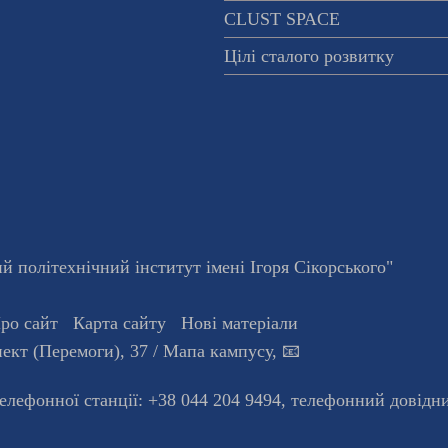
CLUST SPACE
Цілі сталого розвитку
 політехнічний інститут імені Ігоря Сікорського"
ро сайт
Карта сайту
Нові матеріали
ект (Перемоги), 37
/ Мапа кампусу
,
📧
телефонної станцiї:
+38 044 204 9494
,
телефонний довідн