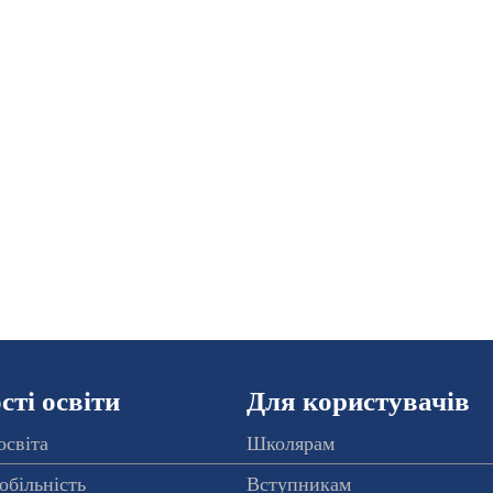
ті освіти
Для користувачів
освіта
Школярам
обільність
Вступникам