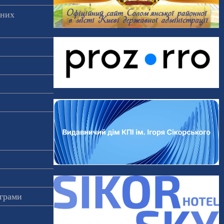
аних
ограми