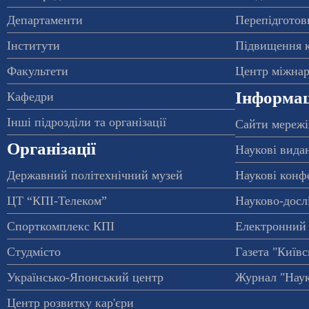
Департаменти
Перепідготовк
Інститути
Підвищення к
Факультети
Центр міжнар
Інформац
Кафедри
Інші підрозділи та організації
Сайти мережі
Організації
Наукові вида
Державний політехнічний музей
Наукові конф
ЦТ “КПІ-Телеком”
Науково-досл
Спорткомплекс КПІ
Електронний 
Студмісто
Газета "Київс
Українсько-Японський центр
Журнал "Наук
Центр розвитку кар'єри