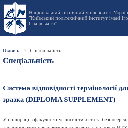
Перейти
до
Національний технічний університет Украї
"Київський політехнічний інститут імені Іг
основного
Сікорського"
вмісту
Головна
Спеціальність
Спеціальність
Система відповідності термінології дл
зразка (DIPLOMA SUPPLEMENT)
У співпраці з факультетом лінгвістики та за безпосередн
департаментом перспективного розвитку в рамках НТУУ