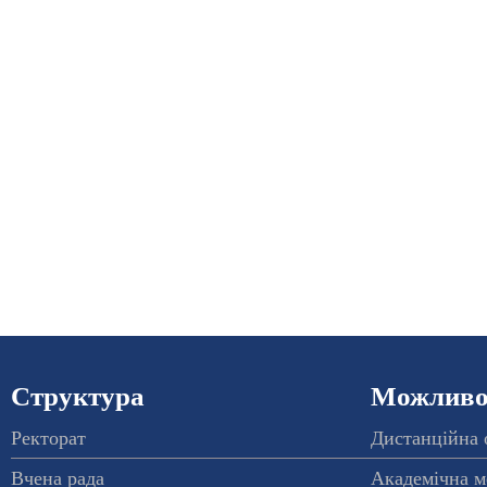
Структура
Можливос
Ректорат
Дистанційна 
Вчена рада
Академічна м