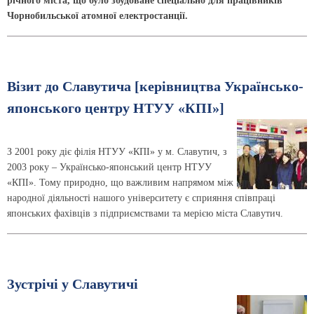
річного міста, що було збудоване спеціально для працівників
Чорнобильської атомної електростанції.
Візит до Славутича [керівництва Українсько-
японського центру НТУУ «КПІ»]
З 2001 року діє філія НТУУ «КПІ» у м. Славутич, з
2003 року – Українсько-японський центр НТУУ
«КПІ». Тому природно, що важливим напрямом між
народної діяльності нашого університету є сприяння співпраці
японських фахівців з підприємствами та мерією міста Славутич.
Зустрічі у Славутичі