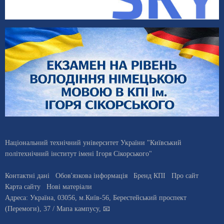
Національний технічний університет України "Київський
політехнічний інститут імені Ігоря Сікорського"
Контактні дані
Обов'язкова інформація
Бренд КПІ
Про сайт
Карта сайту
Нові матеріали
Адреса:
Україна
,
03056
, м.
Київ
-56,
Берестейський проспект
(Перемоги), 37
/ Мапа кампусу
,
📧