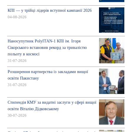
КПІ — у трійці лідерів вступної кампанії 2026
04-08-2026
Наносупутник PolyITAN-1 КПІ ім. Ігоря
Сікорського встановив рекорд за тривалістю
польоту в космосі
31-07-2026
Розширення партнерства із закладами вищої
освіти Пакистану
31-07-2026
Стипендія КМУ за видатні заслуги у сфері вищої
освіти Віталію Дідковському
30-07-2026