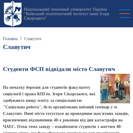
Перейти
Національний технічний університет України
до
"Київський політехнічний інститут імені Ігоря
основного
Сікорського"
вмісту
Головна
Славутич
Славутич
Студенти ФСП відвідали місто Славутич
На початку березня для студентів факультету
соціології і права КПІ ім. Ігоря Сікорського, які
здобувають вищу освіту за спеціальністю
"Соціальна робота", було організовано виїзний семінар у м.
Славутич. Нині місто готується до проведення пам'ятних заходів,
присвячених відзначенню 40-х роковин від дня катастрофи на
ЧАЕС. Отож тема заходу – ознайомити студентів з життям 40-