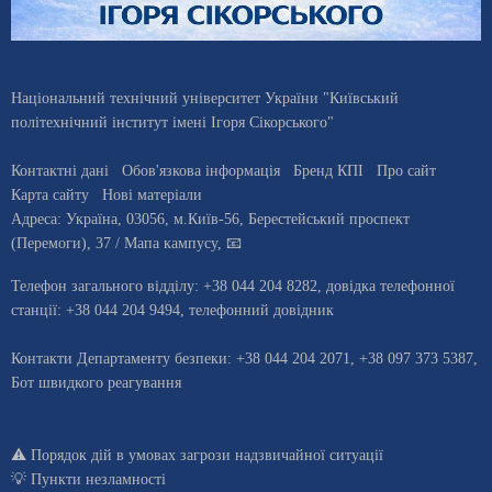
Національний технічний університет України "Київський
політехнічний інститут імені Ігоря Сікорського"
Контактні дані
Обов'язкова інформація
Бренд КПІ
Про сайт
Карта сайту
Нові матеріали
Адреса:
Україна
,
03056
, м.
Київ
-56,
Берестейський проспект
(Перемоги), 37
/ Мапа кампусу
,
📧
Телефон загального відділу:
+38 044 204 8282
, довiдка телефонної
станцiї:
+38 044 204 9494
,
телефонний довідник
Контакти Департаменту безпеки: +38 044 204 2071, +38 097 373 5387,
Бот швидкого реагування
⚠️
Порядок дій в умовах загрози надзвичайної ситуації
💡
Пункти незламності