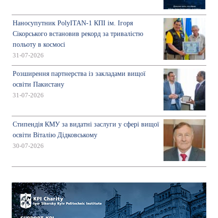
Наносупутник PolyITAN-1 КПІ ім. Ігоря
Сікорського встановив рекорд за тривалістю
польоту в космосі
31-07-2026
Розширення партнерства із закладами вищої
освіти Пакистану
31-07-2026
Стипендія КМУ за видатні заслуги у сфері вищої
освіти Віталію Дідковському
30-07-2026