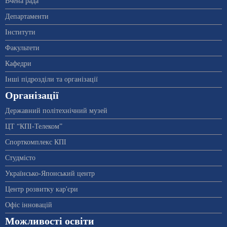
Вчена рада
Департаменти
Інститути
Факультети
Кафедри
Інші підрозділи та організації
Організації
Державний політехнічний музей
ЦТ “КПІ-Телеком”
Спорткомплекс КПІ
Студмісто
Українсько-Японський центр
Центр розвитку кар'єри
Офіс інновацій
Можливості освіти