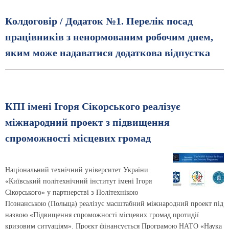
Колдоговiр / Додаток №1. Перелік посад
працівників з ненормованим робочим днем,
яким може надаватися додаткова відпустка
КПІ імені Ігоря Сікорського реалізує
міжнародний проект з підвищення
спроможності місцевих громад
Національний технічний університет України
«Київський політехнічний інститут імені Ігоря
Сікорського» у партнерстві з Політехнікою
Познанською (Польща) реалізує масштабний міжнародний проект під
назвою «Підвищення спроможності місцевих громад протидії
кризовим ситуаціям». Проєкт фінансується Програмою НАТО «Наука