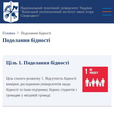
Перейти
Національний технічний університет України
до
"Київський політехнічний інститут імені Ігоря
основного
Сікорського"
вмісту
Головна
Подолання бідності
Подолання бідності
Ціль 1. Подолання бідності
Ціль сталого розвитку 1. Відсутність бідності
вимірює дослідження університетів щодо
бідності та їхню підтримку бідних студентів і
громадян у місцевій громаді.