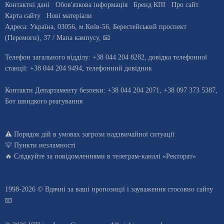
Контактні дані
Обов'язкова інформація
Бренд КПІ
Про сайт
Карта сайту
Нові матеріали
Адреса:
Україна
,
03056
, м.
Київ
-56,
Берестейський проспект
(Перемоги), 37
/ Мапа кампусу
,
📧
Телефон загального відділу:
+38 044 204 8282
, довiдка телефонної
станцiї:
+38 044 204 9494
,
телефонний довідник
Контакти Департаменту безпеки: +38 044 204 2071, +38 097 373 5387,
Бот швидкого реагування
⚠️
Порядок дій в умовах загрози надзвичайної ситуації
💡
Пункти незламності
🔥 Слідкуйте за повідомленнями в
телеграм-каналі «Ректорат»
1998-2026 © Вдячні за ваші
пропозиції і зауваження стосовно сайту
📧