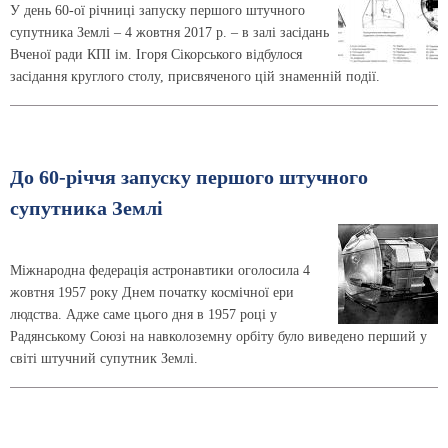
У день 60-ої річниці запуску першого штучного
супутника Землі – 4 жовтня 2017 р. – в залі засідань
Вченої ради КПІ ім. Ігоря Сікорського відбулося
засідання круглого столу, присвяченого цій знаменній події.
До 60-річчя запуску першого штучного
супутника Землі
Міжнародна федерація астронавтики оголосила 4
жовтня 1957 року Днем початку космічної ери
людства. Адже саме цього дня в 1957 році у
Радянському Союзі на навколоземну орбіту було виведено перший у
світі штучний супутник Землі.