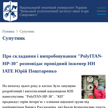
Перейти
Національний технічний університет України
до
"Київський політехнічний інститут імені Ігоря
основного
Сікорського"
вмісту
Головна
Супутник
Супутник
Про складання і випробовування "PolyITAN-
НР-30" розповідає провідний інженер НН
ІАТЕ Юрій Поштаренко
На початку цього року в космос було запущено
розроблений і виготовлений науковцями КПІ
наносупутник "PolyITAN-НР-30". "КП"
продовжує серію інтерв'ю з членами наукової групи під
керівництвом Бориса Рассамакіна, які брали безпосередню участь