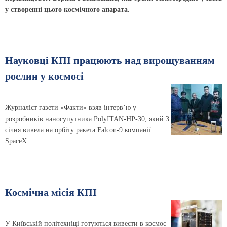
у створенні цього космічного апарата.
Науковці КПІ працюють над вирощуванням
рослин у космосі
Журналіст газети «Факти» взяв інтервʼю у
розробників наносупутника PolyITAN-HP-30, який 3
січня вивела на орбіту ракета Falcon-9 компанії
SpaceX.
Космічна місія КПІ
У Київській політехніці готуються вивести в космос