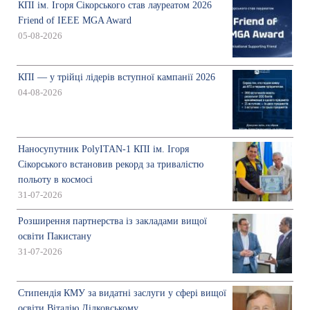
КПІ ім. Ігоря Сікорського став лауреатом 2026
Friend of IEEE MGA Award
05-08-2026
КПІ — у трійці лідерів вступної кампанії 2026
04-08-2026
Наносупутник PolyITAN-1 КПІ ім. Ігоря
Сікорського встановив рекорд за тривалістю
польоту в космосі
31-07-2026
Розширення партнерства із закладами вищої
освіти Пакистану
31-07-2026
Стипендія КМУ за видатні заслуги у сфері вищої
освіти Віталію Дідковському