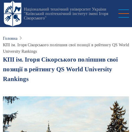
Перейти
Національний технічний університет України
до
"Київський політехнічний інститут імені Ігоря
основного
Сікорського"
вмісту
Головна
КПІ ім. Ігоря Сікорського поліпшив свої позиції в рейтингу QS World
University Rankings
КПІ ім. Ігоря Сікорського поліпшив свої
позиції в рейтингу QS World University
Rankings