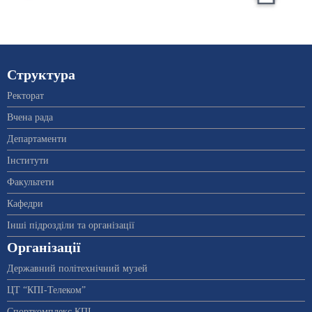
Структура
Ректорат
Вчена рада
Департаменти
Інститути
Факультети
Кафедри
Інші підрозділи та організації
Організації
Державний політехнічний музей
ЦТ “КПІ-Телеком”
Спорткомплекс КПІ