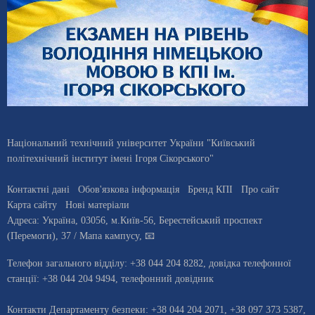
Національний технічний університет України "Київський
політехнічний інститут імені Ігоря Сікорського"
Контактні дані
Обов'язкова інформація
Бренд КПІ
Про сайт
Карта сайту
Нові матеріали
Адреса:
Україна
,
03056
, м.
Київ
-56,
Берестейський проспект
(Перемоги), 37
/ Мапа кампусу
,
📧
Телефон загального відділу:
+38 044 204 8282
, довiдка телефонної
станцiї:
+38 044 204 9494
,
телефонний довідник
Контакти Департаменту безпеки: +38 044 204 2071, +38 097 373 5387,