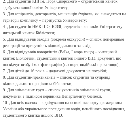
2. Для студентів КПІ ім. Ігоря Сікорського – студентський квиток
здобувача вищої освіти Університету;
3. Для аспірантів, докторантів, мешканців будівель, які знаходяться на
території комплексу – перепустка Університету;
4. Для студентів НМК ІПО, ІСЗЗІ, студентів заочників Університету –
читацький квиток Бібліотеки;
5. Для відвідувачів заходів (зокрема екскурсій) – список попередньої
реєстрації та присутність відповідального за захід;
6. Для відвідувачів коворкінгів (Belka, Lampa тощо) – читацький
квиток Бібліотеки, студентський квиток іншого ВНЗ, документ, що
посвідчує особу і має фотографію (паспорт, водійські права тощо);
7. Для дітей до 16 років – додаткові документи не потрібні;
8. Для студентів-практикантів – список студентів та супровід
відповідального працівника бібліотеки;
9. Для знімальних груп – список учасників знімальної групи,
документи з підписом керівника Департаменту безпеки.
10. Для всіх охочих – відвідування на основі паспорту громадянина
України або українського посвідчення водія, пенсійного посвідчення,
студентського квитка іншого ВНЗ.