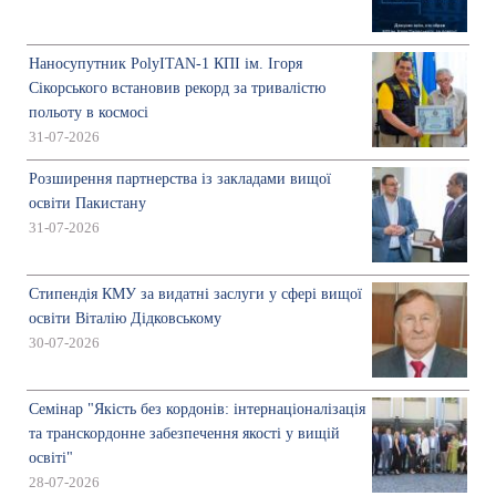
Наносупутник PolyITAN-1 КПІ ім. Ігоря
Сікорського встановив рекорд за тривалістю
польоту в космосі
31-07-2026
Розширення партнерства із закладами вищої
освіти Пакистану
31-07-2026
Стипендія КМУ за видатні заслуги у сфері вищої
освіти Віталію Дідковському
30-07-2026
Семінар "Якість без кордонів: інтернаціоналізація
та транскордонне забезпечення якості у вищій
освіті"
28-07-2026