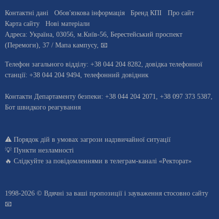
Контактні дані
Обов'язкова інформація
Бренд КПІ
Про сайт
Карта сайту
Нові матеріали
Адреса:
Україна
,
03056
, м.
Київ
-56,
Берестейський проспект
(Перемоги), 37
/ Мапа кампусу
,
📧
Телефон загального відділу:
+38 044 204 8282
, довiдка телефонної
станцiї:
+38 044 204 9494
,
телефонний довідник
Контакти Департаменту безпеки: +38 044 204 2071, +38 097 373 5387,
Бот швидкого реагування
⚠️
Порядок дій в умовах загрози надзвичайної ситуації
💡
Пункти незламності
🔥 Слідкуйте за повідомленнями в
телеграм-каналі «Ректорат»
1998-2026 © Вдячні за ваші
пропозиції і зауваження стосовно сайту
📧