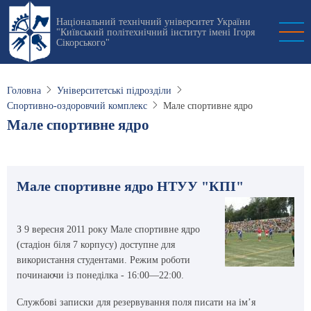
Перейти
Національний технічний університет України
до
"Київський політехнічний інститут імені Ігоря
основного
Сікорського"
вмісту
Головна
Університетські підрозділи
Спортивно-оздоровчий комплекс
Мале спортивне ядро
Мале спортивне ядро
Мале спортивне ядро НТУУ "КПІ"
З 9 вересня 2011 року Мале спортивне ядро
(стадіон біля 7 корпусу) доступне для
використання студентами. Режим роботи
починаючи із понеділка - 16:00—22:00.
Службові записки для резервування поля писати на ім’я