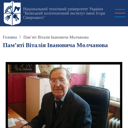
Перейти
Національний технічний університет України
до
"Київський політехнічний інститут імені Ігоря
основного
Сікорського"
вмісту
Головна
Пам’яті Віталія Івановича Молчанова
Пам’яті Віталія Івановича Молчанова