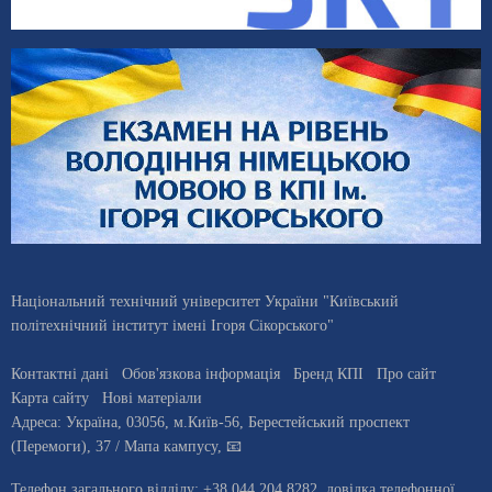
Національний технічний університет України "Київський
політехнічний інститут імені Ігоря Сікорського"
Контактні дані
Обов'язкова інформація
Бренд КПІ
Про сайт
Карта сайту
Нові матеріали
Адреса:
Україна
,
03056
, м.
Київ
-56,
Берестейський проспект
(Перемоги), 37
/ Мапа кампусу
,
📧
Телефон загального відділу:
+38 044 204 8282
, довiдка телефонної