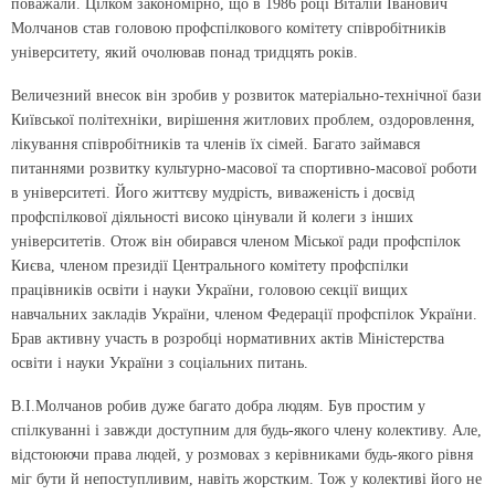
поважали. Цілком закономірно, що в 1986 році Віталій Іванович
Молчанов став головою профспілкового комітету співробітників
університету, який очолював понад тридцять років.
Величезний внесок він зробив у розвиток матеріально-технічної бази
Київської політехніки, вирішення житлових проблем, оздоровлення,
лікування співробітників та членів їх сімей. Багато займався
питаннями розвитку культурно-масової та спортивно-масової роботи
в університеті. Його життєву мудрість, виваженість і досвід
профспілкової діяльності високо цінували й колеги з інших
університетів. Отож він обирався членом Міської ради профспілок
Києва, членом президії Центрального комітету профспілки
працівників освіти і науки України, головою секції вищих
навчальних закладів України, членом Федерації профспілок України.
Брав активну участь в розробці нормативних актів Міністерства
освіти і науки України з соціальних питань.
В.І.Молчанов робив дуже багато добра людям. Був простим у
спілкуванні і завжди доступним для будь-якого члену колективу. Але,
відстоюючи права людей, у розмовах з керівниками будь-якого рівня
міг бути й непоступливим, навіть жорстким. Тож у колективі його не