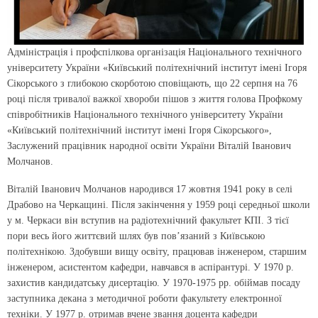
Адміністрація і профспілкова організація Національного технічного
університету України «Київський політехнічний інститут імені Ігоря
Сікорського з глибокою скорботою сповіщають, що 22 серпня на 76
році після тривалої важкої хвороби пішов з життя голова Профкому
співробітників Національного технічного університету України
«Київський політехнічний інститут імені Ігоря Сікорського»,
Заслужений працівник народної освіти України Віталій Іванович
Молчанов.
Віталій Іванович Молчанов народився 17 жовтня 1941 року в селі
Драбово на Черкащині. Після закінчення у 1959 році середньої школи
у м. Черкаси він вступив на радіотехнічний факультет КПІ. З тієї
пори весь його життєвий шлях був пов’язаний з Київською
політехнікою. Здобувши вищу освіту, працював інженером, старшим
інженером, асистентом кафедри, навчався в аспірантурі. У 1970 р.
захистив кандидатську дисертацію. У 1970-1975 рр. обіймав посаду
заступника декана з методичної роботи факультету електронної
техніки. У 1977 р. отримав вчене звання доцента кафедри