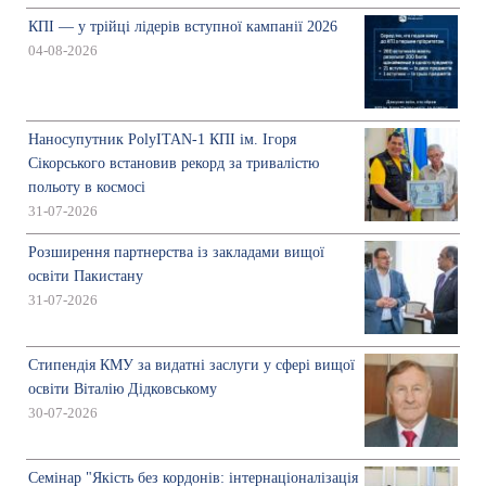
КПІ — у трійці лідерів вступної кампанії 2026
04-08-2026
Наносупутник PolyITAN-1 КПІ ім. Ігоря
Сікорського встановив рекорд за тривалістю
польоту в космосі
31-07-2026
Розширення партнерства із закладами вищої
освіти Пакистану
31-07-2026
Стипендія КМУ за видатні заслуги у сфері вищої
освіти Віталію Дідковському
30-07-2026
Семінар "Якість без кордонів: інтернаціоналізація