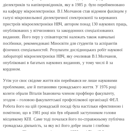
діелектриків та напівпровідників, яку в 1985 р. було перейменовано
на кафедру мікроелектроніки. В.І.Молчанов став відомим фахівцем у
галузі мікрохвильової діелектричної спектроскопії та керованих
пристроїв мікроелектроніки НВЧ, автором понад 130 наукових праць,
опублікованих у вітчизняних та закордонних спеціалізованих
виданнях. Його перу у співавторстві належать також навчальні
посібники, рекомендовані Міносвіти для студентів та аспірантів
фізичних спеціальностей. Результати дослідницьких робіт наукової
лабораторії мікроелектроніки НВЧ, яку очолював В.І.Молчанов,
опубліковані в багатьох наукових виданнях, у тому числі й за
кордоном.
Утім усе своє свідоме життя він переймався не лише науковими
проблемами, але й питаннями громадського життя. У 1976 році
колеги обрали Віталія Івановича членом профбюро факультету,
згодом – головою факультетської профспілкової організації ФЕЛ.
Робота його на цій громадській посаді була настільки ефективною і
помітною, що в 1981 році він був обраний заступником голови
місцевкому КПІ. Саме тоді почалася його по-справжньому публічна
громадська діяльність, за яку всі його добре знали і глибоко