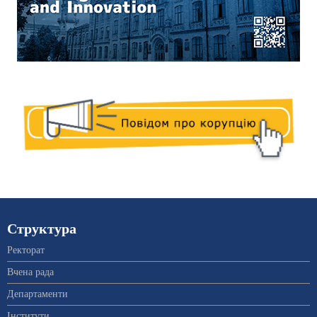
Структура
Ректорат
Вчена рада
Департаменти
Інститути