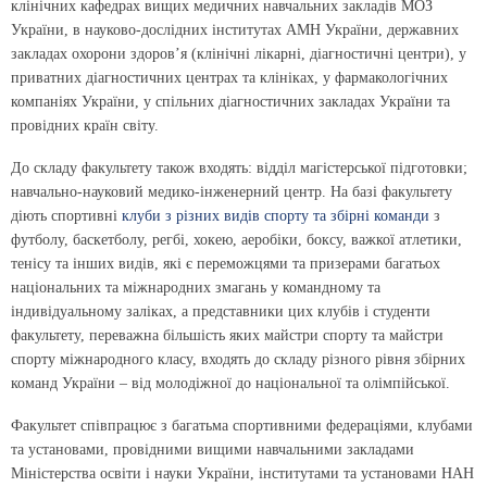
клінічних кафедрах вищих медичних навчальних закладів МОЗ
України, в науково-дослідних інститутах АМН України, державних
закладах охорони здоров’я (клінічні лікарні, діагностичні центри), у
приватних діагностичних центрах та клініках, у фармакологічних
компаніях України, у спільних діагностичних закладах України та
провідних країн світу.
До складу факультету також входять: відділ магістерської підготовки;
навчально-науковий медико-інженерний центр. На базі факультету
діють спортивні
клуби з різних видів спорту та збірні команди
з
футболу, баскетболу, регбі, хокею, аеробіки, боксу, важкої атлетики,
тенісу та інших видів, які є переможцями та призерами багатьох
національних та міжнародних змагань у командному та
індивідуальному заліках, а представники цих клубів і студенти
факультету, переважна більшість яких майстри спорту та майстри
спорту міжнародного класу, входять до складу різного рівня збірних
команд України – від молодіжної до національної та олімпійської.
Факультет співпрацює з багатьма спортивними федераціями, клубами
та установами, провідними вищими навчальними закладами
Міністерства освіти і науки України, інститутами та установами НАН