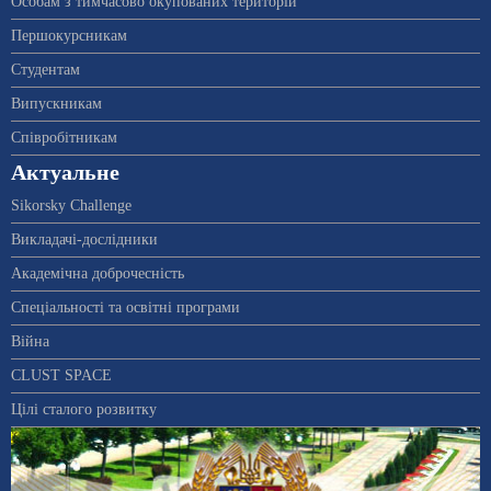
Особам з тимчасово окупованих територій
Першокурсникам
Студентам
Випускникам
Співробітникам
Актуальне
Sikorsky Challenge
Викладачі-дослідники
Академічна доброчесність
Спеціальності та освітні програми
Війна
CLUST SPACE
Цілі сталого розвитку