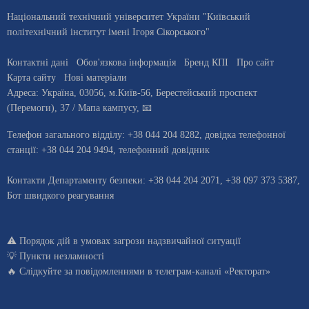
Національний технічний університет України "Київський
політехнічний інститут імені Ігоря Сікорського"
Контактні дані
Обов'язкова інформація
Бренд КПІ
Про сайт
Карта сайту
Нові матеріали
Адреса:
Україна
,
03056
, м.
Київ
-56,
Берестейський проспект
(Перемоги), 37
/ Мапа кампусу
,
📧
Телефон загального відділу:
+38 044 204 8282
, довiдка телефонної
станцiї:
+38 044 204 9494
,
телефонний довідник
Контакти Департаменту безпеки: +38 044 204 2071, +38 097 373 5387,
Бот швидкого реагування
⚠️
Порядок дій в умовах загрози надзвичайної ситуації
💡
Пункти незламності
🔥 Слідкуйте за повідомленнями в
телеграм-каналі «Ректорат»