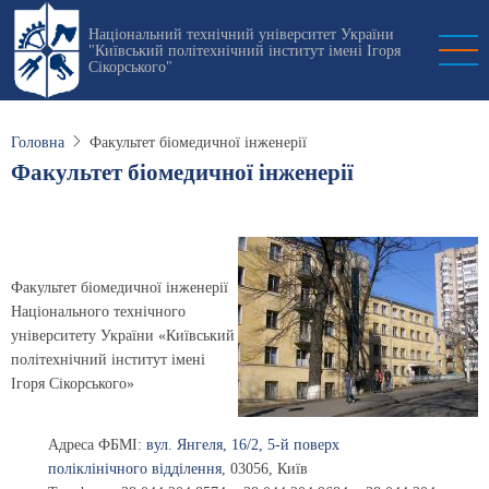
Перейти
Національний технічний університет України
до
"Київський політехнічний інститут імені Ігоря
основного
Сікорського"
вмісту
Головна
Факультет біомедичної інженерії
Факультет біомедичної інженерії
Факультет біомедичної інженерії
Національного технічного
університету України «Київський
політехнічний інститут імені
Ігоря Сікорського»
Адреса ФБМІ:
вул. Янгеля, 16/2, 5-й поверх
поліклінічного відділення
,
03056
,
Київ