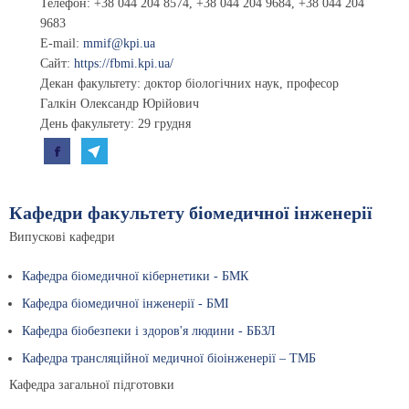
Телефон:
+38 044 204 8574
,
+38 044 204 9684,
+38 044 204
9683
E-mail:
mmif@kpi.ua
Сайт:
https://fbmi.kpi.ua/
Декан факультету: доктор біологічних наук, професор
Галкін Олександр Юрійович
День факультету: 29 грудня
Кафедри факультету біомедичної інженерії
Випускові кафедри
Кафедра біомедичної кібернетики - БМК
Кафедра біомедичної інженерії - БМІ
Кафедра біобезпеки і здоров'я людини - ББЗЛ
Кафедра трансляційної медичної біоінженерії – ТМБ
Кафедра загальної підготовки