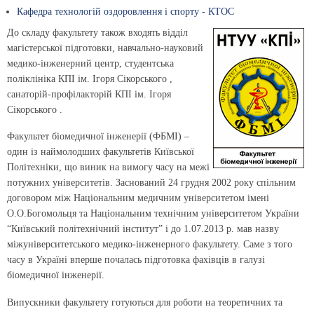
Кафедра технологій оздоровлення і спорту - КТОС
До складу факультету також входять відділ
магістерської підготовки, навчально-науковий
медико-інженерний центр, студентська
поліклініка КПІ ім. Ігоря Сікорського ,
санаторій-профілакторій КПІ ім. Ігоря
Сікорського .
Факультет біомедичної інженерії (ФБМІ) –
один із наймолодших факультетів Київської
Політехніки, що виник на вимогу часу на межі
потужних університетів. Заснований 24 грудня 2002 року спільним
договором між Національним медичним університетом імені
О.О.Богомольця та Національним технічним університетом України
“Київський політехнічний інститут” і до 1.07.2013 р. мав назву
міжуніверситетського медико-інженерного факультету. Саме з того
часу в Україні вперше почалась підготовка фахівців в галузі
біомедичної інженерії.
Випускники факультету готуються для роботи на теоретичних та