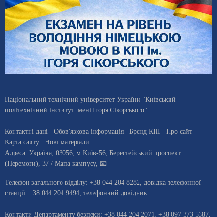
Національний технічний університет України "Київський
політехнічний інститут імені Ігоря Сікорського"
Контактні дані
Обов'язкова інформація
Бренд КПІ
Про сайт
Карта сайту
Нові матеріали
Адреса:
Україна
,
03056
, м.
Київ
-56,
Берестейський проспект
(Перемоги), 37
/ Мапа кампусу
,
📧
Телефон загального відділу:
+38 044 204 8282
, довiдка телефонної
станцiї:
+38 044 204 9494
,
телефонний довідник
Контакти Департаменту безпеки: +38 044 204 2071, +38 097 373 5387,