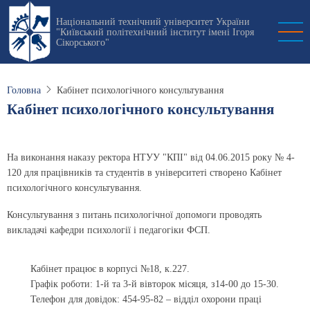
Перейти
Національний технічний університет України
до
"Київський політехнічний інститут імені Ігоря
основного
Сікорського"
вмісту
Головна
Кабінет психологічного консультування
Кабінет психологічного консультування
На виконання наказу ректора НТУУ "КПІ" від 04.06.2015 року № 4-
120 для працівників та студентів в університеті створено Кабінет
психологічного консультування.
Консультування з питань психологічної допомоги проводять
викладачі кафедри психології і педагогіки ФСП.
Кабінет працює в корпусі №18, к.227.
Графік роботи: 1-й та 3-й вівторок місяця, з14-00 до 15-30.
Телефон для довідок: 454-95-82 – відділ охорони праці