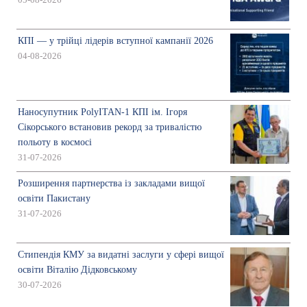
КПІ — у трійці лідерів вступної кампанії 2026
04-08-2026
Наносупутник PolyITAN-1 КПІ ім. Ігоря
Сікорського встановив рекорд за тривалістю
польоту в космосі
31-07-2026
Розширення партнерства із закладами вищої
освіти Пакистану
31-07-2026
Стипендія КМУ за видатні заслуги у сфері вищої
освіти Віталію Дідковському
30-07-2026