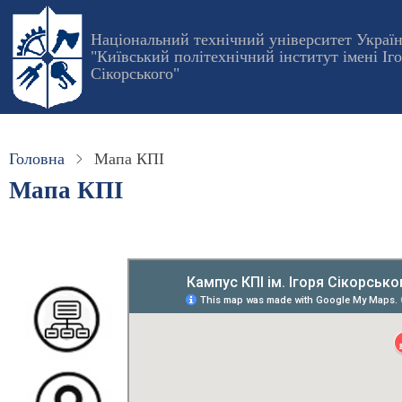
Перейти
до
Національний технічний університет Украї
"Київський політехнічний інститут імені Іг
основного
Сікорського"
вмісту
Головна
Мапа КПІ
Мапа КПІ