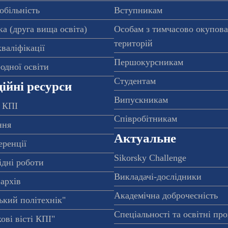
обільність
Вступникам
а (друга вища освіта)
Особам з тимчасово окупов
територій
валіфікації
Першокурсникам
одної освіти
Студентам
ійні ресурси
Випускникам
 КПІ
Співробітникам
ння
Актуальне
еренції
Sikorsky Challenge
ідні роботи
Викладачі-дослідники
архів
Академічна доброчесність
ький політехнік"
Спеціальності та освітні пр
ові вісті КПІ"