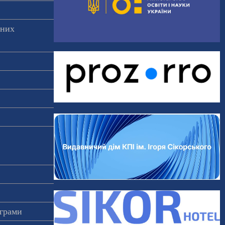
аних
ограми