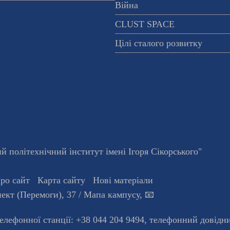
Війна
CLUST SPACE
Цілі сталого розвитку
 політехнічний інститут імені Ігоря Сікорського"
ро сайт
Карта сайту
Нові матеріали
ект (Перемоги), 37
/ Мапа кампусу
,
📧
телефонної станцiї:
+38 044 204 9494
,
телефонний довідн