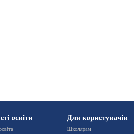
ті освіти
Для користувачів
освіта
Школярам