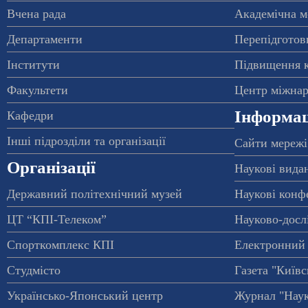
Вчена рада
Академічна м
Департаменти
Перепідготовк
Інститути
Підвищення к
Факультети
Центр міжнар
Інформац
Кафедри
Інші підрозділи та організації
Сайти мережі
Організації
Наукові вида
Державний політехнічний музей
Наукові конф
ЦТ “КПІ-Телеком”
Науково-досл
Спорткомплекс КПІ
Електронний 
Студмісто
Газета "Київс
Українсько-Японський центр
Журнал "Наук